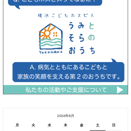
2026年8月
月
火
水
木
金
土
日