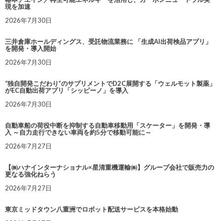
現を加速
2026年7月30日
三井倉庫ホールディングス、受託物流業務に 「生成AI出荷検品アプリ」
を開発・導入開始
2026年7月30日
“独自開発こだわり”のサプリメントでD2C展開する「ウェルモット製薬」
がEC自動出荷アプリ「シッピーノ」を導入
2026年7月30日
自動車船の荷役中断を抑制する自動車移動用「スケーター」を開発・導
入 ～自力走行できない車両を約5分で移動可能に～
2026年7月27日
【㈱ハナインターナショナル×星清重機運輸㈱】グループ会社で販売力の
更なる強化ねらう
2026年7月27日
東京ミッドタウン八重洲でロボット配送サービスを本格始動