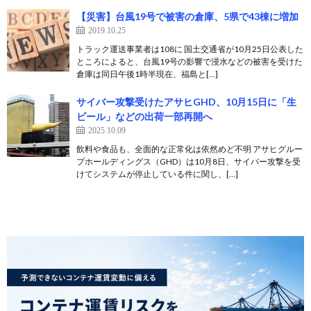
【災害】台風19号で被害の倉庫、5県で43棟に増加
2019.10.25
トラック運送事業者は108に 国土交通省が10月25日公表した
ところによると、台風19号の影響で浸水などの被害を受けた
倉庫は同日午後1時半現在、福島と[…]
サイバー攻撃受けたアサヒGHD、10月15日に「生
ビール」などの出荷一部再開へ
2025.10.09
飲料や食品も、全面的な正常化は依然めど不明 アサヒグルー
プホールディングス（GHD）は10月8日、サイバー攻撃を受
けてシステムが停止している件に関し、[…]