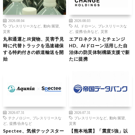
2026.08.04
2026.08.03
プレスリリースなど
,
動向/展望
,
AI
,
ドローン
,
プレスリリースな
災害
ど
,
提携/合弁など
,
災害
丸和通運とJR貨物、災害予見
エアロネクストとチェンジ
時に代替トラックを迅速確保
HD、AIドローン活用した自
する特約付きの鉄道輸送を開
治体の防災体制構築支援で新
始
たに提携
2026.07.31
2026.07.31
テクノロジー
,
プレスリリースな
プレスリリースなど
,
動向/展望
,
ど
,
提携/合弁など
災害
Spectee、気候テックスター
【熊本地震】「震度5強」以