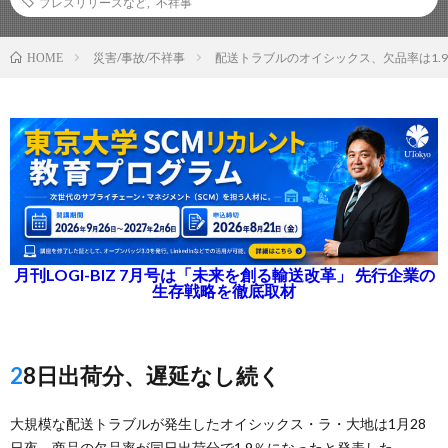
プレスリリースなど
,
不祥事
災害/事故/不祥事
配送トラブルのオイシックス、欠品率は1.
HOME
月刊LOGI-BIZ 7月号は「未来を創る輸送改革」 先行企業の
生存戦略を徹底取材
28日出荷分、遅延なし続く
大規模な配送トラブルが発生したオイシックス・ラ・大地は1月28
日夜、商品の欠品率が同日出荷分で1.9％になったと発表した。