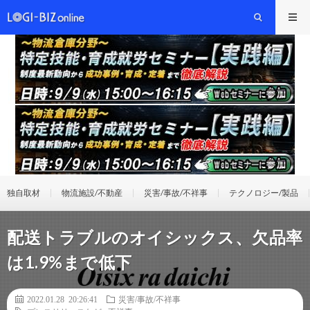
独自取材
物流施設/不動産
災害/事故/不祥事
テクノロジー/製品
配送トラブルのオイシックス、欠品率
は1.9%まで低下
2022.01.28 20:26:41
災害/事故/不祥事