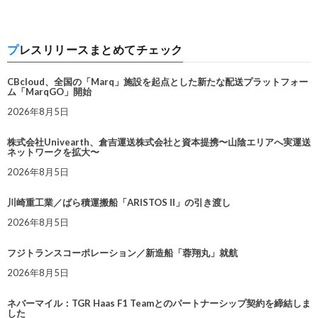
プレスリリースまとめてチェック
CBcloud、全国の「Marq」施設を起点とした新たな配送プラットフォー
ム「MarqGO」開始
2026年8月5日
株式会社Univearth、倉吉運送株式会社と資本提携〜山陰エリアへ実運送
ネットワークを拡大〜
2026年8月5日
川崎重工業／ばら積運搬船「ARISTOS II」の引き渡し
2026年8月5日
フジトランスコーポレーション／新造船「蓉翔丸」就航
2026年8月5日
ネバーマイル：TGR Haas F1 Teamとのパートナーシップ契約を締結しま
した