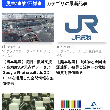
災害/事故/不祥事
カテゴリの最新記事
2026.08.05
2026.08.04
テクノロジー
,
プレスリリースな
プレスリリースなど
,
動向/展望
,
ど
,
災害
災害
【熊本地震】復旧・復興支援
【熊本地震】JR貨物と全国通
へ高精度3次元点群データと
運連盟、被災自治体への救援
Google Photorealistic 3D
物資を無償輸送
Tilesを活用した空間情報を無
償提供