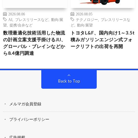
2026.08.06
2026.08.05
AI
,
プレスリリースなど
,
動向/展
テクノロジー
,
プレスリリースな
望
,
提携/合弁など
ど
,
動向/展望
数理最適化技術活用した物流
トヨタL&F、国内向け1～3.5t
の計画立案支援手掛けるJIJ、
積みガソリンエンジン式フォ
グローバル・ブレインなどか
ークリフトの出荷を再開
ら8.4億円調達
Back to Top
メルマガ会員登録
プライバシーポリシー
広告掲載