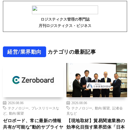
ロジスティクス管理の専門誌
月刊ロジスティクス・ビジネス
経営/業界動向
カテゴリの最新記事
2026.08.06
2026.08.06
テクノロジー
,
プレスリリースな
テクノロジー
,
動向/展望
,
記者会
ど
,
動向/展望
見など
ゼロボード、常に最新の情報
【現地取材】貿易関連業務の
共有が可能な“動的サプライヤ
効率化目指す業界団体「日本