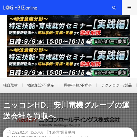
独自取材
物流施設/不動産
災害/事故/不祥事
テクノロジー/製品
ニッコンHD、安川電機グループの運
送会社を買収へ
2022.02.04 15:50:06
経営/業界動向