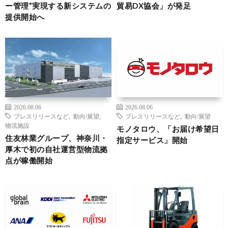
ー管理”実現する新システムの
貿易DX協会」が発足
提供開始へ
2026.08.06
2026.08.06
プレスリリースなど
,
動向/展望
,
プレスリリースなど
,
動向/展望
物流施設
モノタロウ、「お届け希望日
住友林業グループ、神奈川・
指定サービス」開始
厚木で初の自社運営型物流拠
点が稼働開始