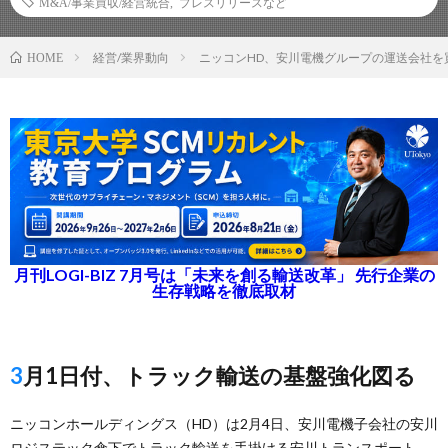
M&A/事業買収/経営統合
,
プレスリリースなど
経営/業界動向
ニッコンHD、安川電機グループの運送会社を
HOME
月刊LOGI-BIZ 7月号は「未来を創る輸送改革」 先行企業の
生存戦略を徹底取材
3月1日付、トラック輸送の基盤強化図る
ニッコンホールディングス（HD）は2月4日、安川電機子会社の安川
ロジステック傘下でトラック輸送を手掛ける安川トランスポート