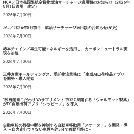
NCA／日本発国際航空貨物燃油サーチャージ適用額のお知らせ（2026年
8月1日適用 改定）
2026年7月30日
JAL／2026年8月前半 燃油サーチャージ適用額のお知らせ(変更)
2026年7月30日
椿本チエイン／再生可能エネルギーを活用し、カーボンニュートラル実
現を加速
2026年7月30日
三井倉庫ホールディングス、受託物流業務に 「生成AI出荷検品アプリ」
を開発・導入開始
2026年7月30日
“独自開発こだわり”のサプリメントでD2C展開する「ウェルモット製薬」
がEC自動出荷アプリ「シッピーノ」を導入
2026年7月30日
自動車船の荷役中断を抑制する自動車移動用「スケーター」を開発・導
入 ～自力走行できない車両を約5分で移動可能に～