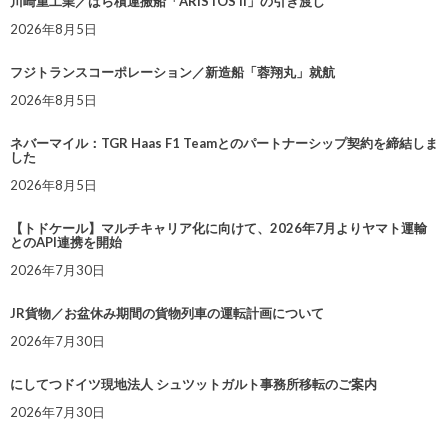
川崎重工業／ばら積運搬船「ARISTOS II」の引き渡し
2026年8月5日
フジトランスコーポレーション／新造船「蓉翔丸」就航
2026年8月5日
ネバーマイル：TGR Haas F1 Teamとのパートナーシップ契約を締結しま
した
2026年8月5日
【トドケール】マルチキャリア化に向けて、2026年7月よりヤマト運輸
とのAPI連携を開始
2026年7月30日
JR貨物／お盆休み期間の貨物列車の運転計画について
2026年7月30日
にしてつドイツ現地法人 シュツットガルト事務所移転のご案内
2026年7月30日