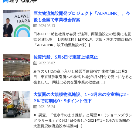
巨大物流施設開発プロジェクト「ALFALINK」、今
後も全国で事業機会探索
2024.08.13
日本GLP・帖佐社長が会見で強調、商業施設との連携にも意
欲 関連記事：【現地取材】日本GLP、大阪・茨木で関西初の
「ALFALINK」竣工物流施設2棟[…]
佐渡汽船、5月6日で東証上場廃止
2022.05.02
みちのりHDの傘下入りし経営再建目指す 佐渡汽船は5月2
日、東京証券取引所への株式上場が5月6日付で廃止になると
発表した。 同社は公共交通事業の収益改[…]
大阪圏の大規模物流施設、1～3月末の空室率は2・
9％で前期比0・5ポイント低下
2021.05.24
JLL調査、「低水準のまま推移」と展望 JLL（ジョーンズ ラン
グ ラサール）が5月24日公表した2021年1～3月の大阪圏の
大型賃貸物流施設市場動向[…]