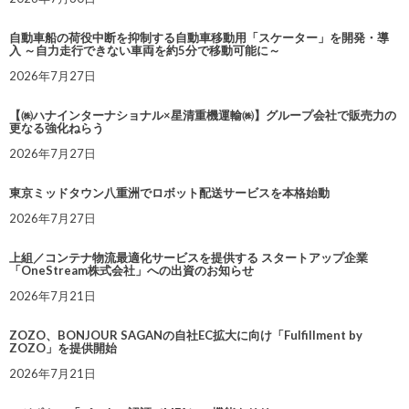
自動車船の荷役中断を抑制する自動車移動用「スケーター」を開発・導
入 ～自力走行できない車両を約5分で移動可能に～
2026年7月27日
【㈱ハナインターナショナル×星清重機運輸㈱】グループ会社で販売力の
更なる強化ねらう
2026年7月27日
東京ミッドタウン八重洲でロボット配送サービスを本格始動
2026年7月27日
上組／コンテナ物流最適化サービスを提供する スタートアップ企業
「OneStream株式会社」への出資のお知らせ
2026年7月21日
ZOZO、BONJOUR SAGANの自社EC拡大に向け「Fulfillment by
ZOZO」を提供開始
2026年7月21日