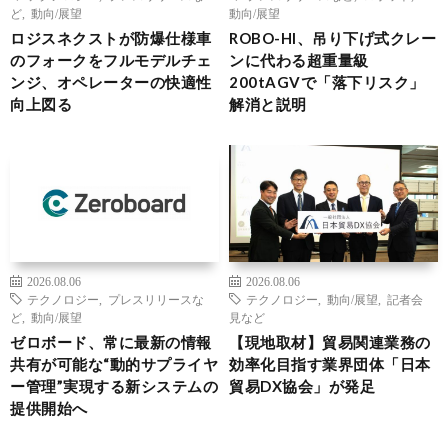
ど
,
動向/展望
動向/展望
ロジスネクストが防爆仕様車
ROBO-HI、吊り下げ式クレー
のフォークをフルモデルチェ
ンに代わる超重量級
ンジ、オペレーターの快適性
200tAGVで「落下リスク」
向上図る
解消と説明
2026.08.06
2026.08.06
テクノロジー
,
プレスリリースな
テクノロジー
,
動向/展望
,
記者会
ど
,
動向/展望
見など
ゼロボード、常に最新の情報
【現地取材】貿易関連業務の
共有が可能な“動的サプライヤ
効率化目指す業界団体「日本
ー管理”実現する新システムの
貿易DX協会」が発足
提供開始へ