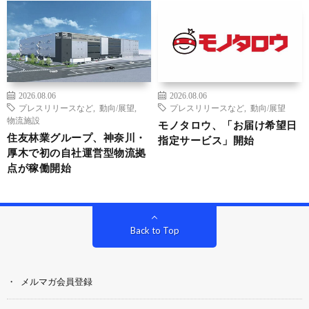
2026.08.06
2026.08.06
プレスリリースなど
,
動向/展望
,
プレスリリースなど
,
動向/展望
物流施設
モノタロウ、「お届け希望日
住友林業グループ、神奈川・
指定サービス」開始
厚木で初の自社運営型物流拠
点が稼働開始
Back to Top
メルマガ会員登録