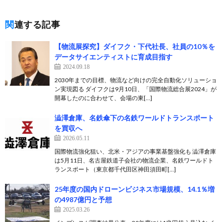
関連する記事
【物流展探究】ダイフク・下代社長、社員の10％を
データサイエンティストに育成目指す
2024.09.18
2030年までの目標、物流など向けの完全自動化ソリューショ
ン実現図る ダイフクは9月10日、「国際物流総合展2024」が
開幕したのに合わせて、会場の東[…]
澁澤倉庫、名鉄傘下の名鉄ワールドトランスポート
を買収へ
2026.05.11
国際物流強化狙い、北米・アジアの事業基盤強化も 澁澤倉庫
は5月11日、名古屋鉄道子会社の物流企業、名鉄ワールドト
ランスポート（東京都千代田区神田須田町[…]
25年度の国内ドローンビジネス市場規模、14.1％増
の4987億円と予想
2025.03.26