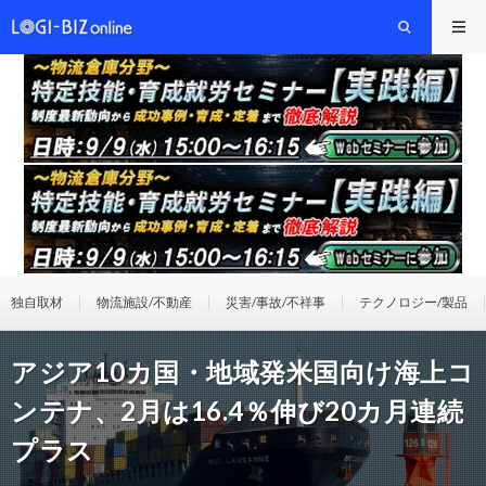
独自取材
物流施設/不動産
災害/事故/不祥事
テクノロジー/製品
アジア10カ国・地域発米国向け海上コ
ンテナ、2月は16.4％伸び20カ月連続
プラス