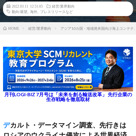
2022.03.11 12:51:05
経営/業界動向
動向/展望
,
海外
,
プレスリリースなど
経営/業界動向
アジア10カ国・地域発米国向け海上コンテナ、2
HOME
月刊LOGI-BIZ 7月号は「未来を創る輸送改革」 先行企業の
生存戦略を徹底取材
デカルト・データマイン調査、先行きは
ロシアのウクライナ侵攻による世界経済