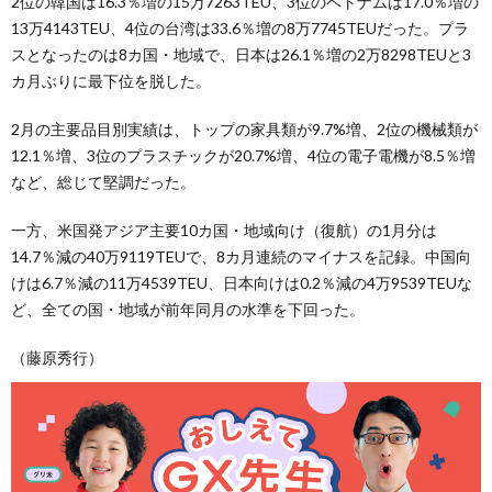
2位の韓国は16.3％増の15万7263TEU、3位のベトナムは17.0％増の
13万4143TEU、4位の台湾は33.6％増の8万7745TEUだった。プラ
スとなったのは8カ国・地域で、日本は26.1％増の2万8298TEUと3
カ月ぶりに最下位を脱した。
2月の主要品目別実績は、トップの家具類が9.7%増、2位の機械類が
12.1％増、3位のプラスチックが20.7%増、4位の電子電機が8.5％増
など、総じて堅調だった。
一方、米国発アジア主要10カ国・地域向け（復航）の1月分は
14.7％減の40万9119TEUで、8カ月連続のマイナスを記録。中国向
けは6.7％減の11万4539TEU、日本向けは0.2％減の4万9539TEUな
ど、全ての国・地域が前年同月の水準を下回った。
（藤原秀行）