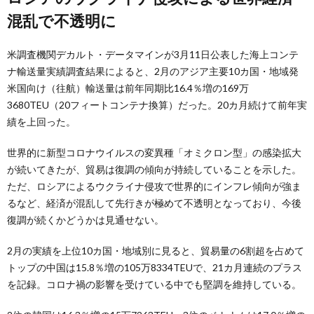
混乱で不透明に
米調査機関デカルト・データマインが3月11日公表した海上コンテ
ナ輸送量実績調査結果によると、2月のアジア主要10カ国・地域発
米国向け（往航）輸送量は前年同期比16.4％増の169万
3680TEU（20フィートコンテナ換算）だった。20カ月続けて前年実
績を上回った。
世界的に新型コロナウイルスの変異種「オミクロン型」の感染拡大
が続いてきたが、貿易は復調の傾向が持続していることを示した。
ただ、ロシアによるウクライナ侵攻で世界的にインフレ傾向が強ま
るなど、経済が混乱して先行きが極めて不透明となっており、今後
復調が続くかどうかは見通せない。
2月の実績を上位10カ国・地域別に見ると、貿易量の6割超を占めて
トップの中国は15.8％増の105万8334TEUで、21カ月連続のプラス
を記録。コロナ禍の影響を受けている中でも堅調を維持している。