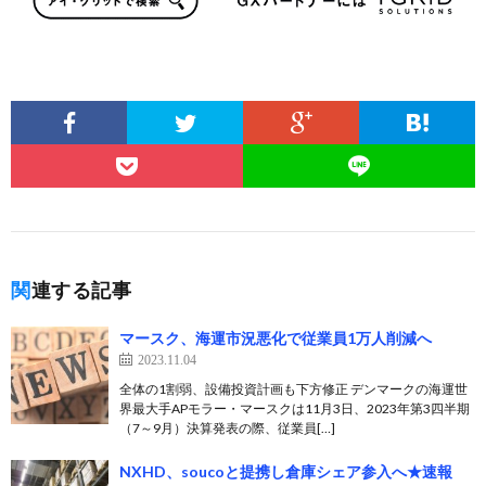
関連する記事
マースク、海運市況悪化で従業員1万人削減へ
2023.11.04
全体の1割弱、設備投資計画も下方修正 デンマークの海運世
界最大手APモラー・マースクは11月3日、2023年第3四半期
（7～9月）決算発表の際、従業員[…]
NXHD、soucoと提携し倉庫シェア参入へ★速報