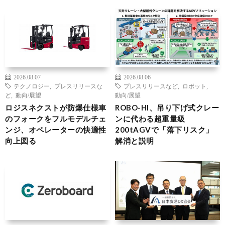
2026.08.07
2026.08.06
テクノロジー
,
プレスリリースな
プレスリリースなど
,
ロボット
,
ど
,
動向/展望
動向/展望
ロジスネクストが防爆仕様車
ROBO-HI、吊り下げ式クレー
のフォークをフルモデルチェ
ンに代わる超重量級
ンジ、オペレーターの快適性
200tAGVで「落下リスク」
向上図る
解消と説明