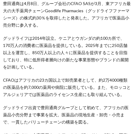
豊田通商は4月8日、グループ会社のCFAO SASが3月、東アフリカ最
大の大手薬局チェーンGoodlife Pharmacies（グッドライフファーマ
シーズ）の株式約30％を取得したと発表した。アフリカで医薬品小
売分野に参入する。
グッドライフは2014年設立。ケニアとウガンダの約100カ所で、
170万人の消費者に医薬品を提供している。2025年までに250店舗
以上を運営し、850万人以上の人々に医薬品を提供することを目指
しており、特に低所得者層向けの新たな事業形態やブランドの展開
を計画している。
CFAOはアフリカの23カ国以上で卸売業者として、約2万4000種類
の医薬品を約7,000の薬局や病院に販売している。また、モロッコと
アルジェリアでは医薬品のライセンス生産にも取り組んでいる。
グッドライフ出資で豊田通商グループとして初めて、アフリカの医
薬品小売分野まで事業を拡大。医薬品の現地生産・卸売・小売ま
で、一貫したバリューチェーンの構築を図る。