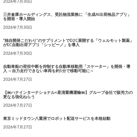
2026年7月30日
三井倉庫ホールディングス、受託物流業務に 「生成AI出荷検品アプリ」
を開発・導入開始
2026年7月30日
“独自開発こだわり”のサプリメントでD2C展開する「ウェルモット製薬」
がEC自動出荷アプリ「シッピーノ」を導入
2026年7月30日
自動車船の荷役中断を抑制する自動車移動用「スケーター」を開発・導
入 ～自力走行できない車両を約5分で移動可能に～
2026年7月27日
【㈱ハナインターナショナル×星清重機運輸㈱】グループ会社で販売力の
更なる強化ねらう
2026年7月27日
東京ミッドタウン八重洲でロボット配送サービスを本格始動
2026年7月27日