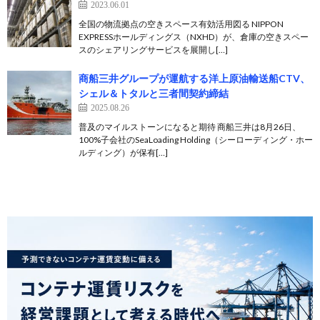
2023.06.01
全国の物流拠点の空きスペース有効活用図る NIPPON
EXPRESSホールディングス（NXHD）が、倉庫の空きスペー
スのシェアリングサービスを展開し[…]
商船三井グループが運航する洋上原油輸送船CTV、
シェル＆トタルと三者間契約締結
2025.08.26
普及のマイルストーンになると期待 商船三井は8月26日、
100%子会社のSeaLoading Holding（シーローディング・ホー
ルディング）が保有[…]