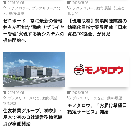
2026.08.06
2026.08.06
テクノロジー
,
プレスリリースな
テクノロジー
,
動向/展望
,
記者会
ど
,
動向/展望
見など
ゼロボード、常に最新の情報
【現地取材】貿易関連業務の
共有が可能な“動的サプライヤ
効率化目指す業界団体「日本
ー管理”実現する新システムの
貿易DX協会」が発足
提供開始へ
2026.08.06
2026.08.06
プレスリリースなど
,
動向/展望
,
プレスリリースなど
,
動向/展望
物流施設
モノタロウ、「お届け希望日
住友林業グループ、神奈川・
指定サービス」開始
厚木で初の自社運営型物流拠
点が稼働開始