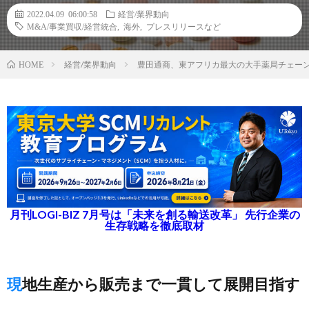
2022.04.09 06:00:58
経営/業界動向
M&A/事業買収/経営統合
,
海外
,
プレスリリースなど
経営/業界動向
豊田通商、東アフリカ最大の大手薬局チェー
HOME
月刊LOGI-BIZ 7月号は「未来を創る輸送改革」 先行企業の
生存戦略を徹底取材
現地生産から販売まで一貫して展開目指す