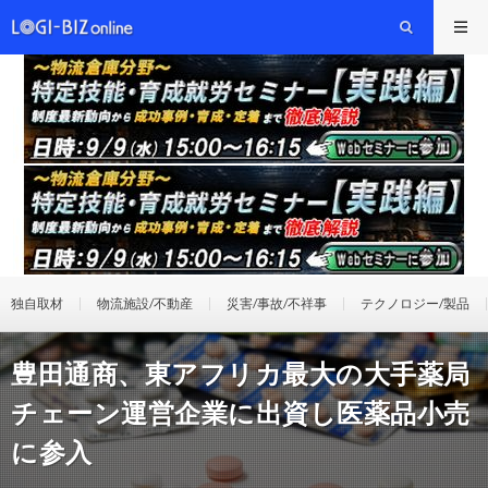
独自取材
物流施設/不動産
災害/事故/不祥事
テクノロジー/製品
豊田通商、東アフリカ最大の大手薬局
チェーン運営企業に出資し医薬品小売
に参入