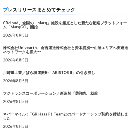
プレスリリースまとめてチェック
CBcloud、全国の「Marq」施設を起点とした新たな配送プラットフォー
ム「MarqGO」開始
2026年8月5日
株式会社Univearth、倉吉運送株式会社と資本提携〜山陰エリアへ実運送
ネットワークを拡大〜
2026年8月5日
川崎重工業／ばら積運搬船「ARISTOS II」の引き渡し
2026年8月5日
フジトランスコーポレーション／新造船「蓉翔丸」就航
2026年8月5日
ネバーマイル：TGR Haas F1 Teamとのパートナーシップ契約を締結しま
した
2026年8月5日