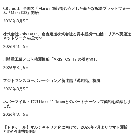
CBcloud、全国の「Marq」施設を起点とした新たな配送プラットフォー
ム「MarqGO」開始
2026年8月5日
株式会社Univearth、倉吉運送株式会社と資本提携〜山陰エリアへ実運送
ネットワークを拡大〜
2026年8月5日
川崎重工業／ばら積運搬船「ARISTOS II」の引き渡し
2026年8月5日
フジトランスコーポレーション／新造船「蓉翔丸」就航
2026年8月5日
ネバーマイル：TGR Haas F1 Teamとのパートナーシップ契約を締結しま
した
2026年8月5日
【トドケール】マルチキャリア化に向けて、2026年7月よりヤマト運輸
とのAPI連携を開始