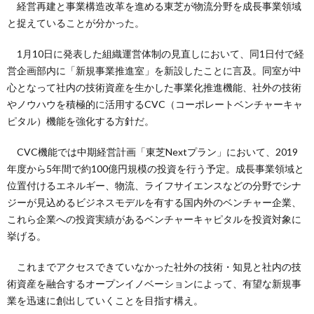
経営再建と事業構造改革を進める東芝が物流分野を成長事業領域
と捉えていることが分かった。
1月10日に発表した組織運営体制の見直しにおいて、同1日付で経
営企画部内に「新規事業推進室」を新設したことに言及。同室が中
心となって社内の技術資産を生かした事業化推進機能、社外の技術
やノウハウを積極的に活用するCVC（コーポレートベンチャーキャ
ピタル）機能を強化する方針だ。
CVC機能では中期経営計画「東芝Nextプラン」において、2019
年度から5年間で約100億円規模の投資を行う予定。成長事業領域と
位置付けるエネルギー、物流、ライフサイエンスなどの分野でシナ
ジーが見込めるビジネスモデルを有する国内外のベンチャー企業、
これら企業への投資実績があるベンチャーキャピタルを投資対象に
挙げる。
これまでアクセスできていなかった社外の技術・知見と社内の技
術資産を融合するオープンイノベーションによって、有望な新規事
業を迅速に創出していくことを目指す構え。