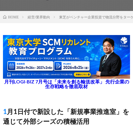
経営/業界動向
東芝がベンチャー企業投資で物流分野をター
HOME
月刊LOGI-BIZ 7月号は「未来を創る輸送改革」 先行企業の
生存戦略を徹底取材
1月1日付で新設した「新規事業推進室」を
通じて外部シーズの積極活用