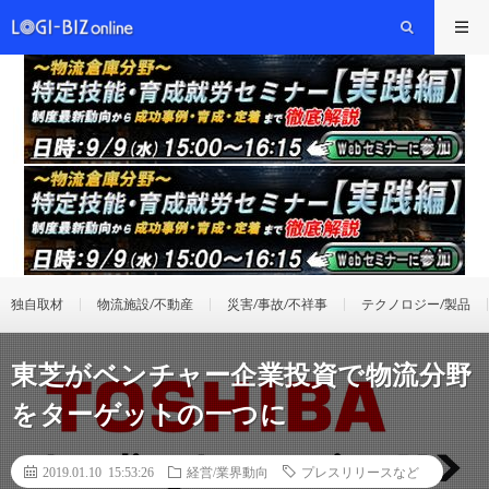
独自取材
物流施設/不動産
災害/事故/不祥事
テクノロジー/製品
東芝がベンチャー企業投資で物流分野
をターゲットの一つに
2019.01.10 15:53:26
経営/業界動向
プレスリリースなど