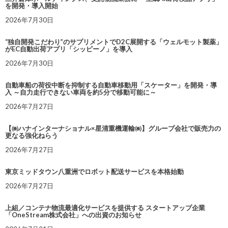
を開発・導入開始
2026年7月30日
“独自開発こだわり”のサプリメントでD2C展開する「ウェルモット製薬」
がEC自動出荷アプリ「シッピーノ」を導入
2026年7月30日
自動車船の荷役中断を抑制する自動車移動用「スケーター」を開発・導
入 ～自力走行できない車両を約5分で移動可能に～
2026年7月27日
【㈱ハナインターナショナル×星清重機運輸㈱】グループ会社で販売力の
更なる強化ねらう
2026年7月27日
東京ミッドタウン八重洲でロボット配送サービスを本格始動
2026年7月27日
上組／コンテナ物流最適化サービスを提供する スタートアップ企業
「OneStream株式会社」への出資のお知らせ