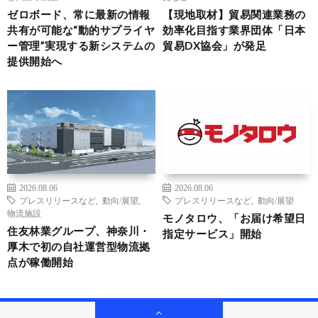
ゼロボード、常に最新の情報
【現地取材】貿易関連業務の
共有が可能な“動的サプライヤ
効率化目指す業界団体「日本
ー管理”実現する新システムの
貿易DX協会」が発足
提供開始へ
2026.08.06
2026.08.06
プレスリリースなど
,
動向/展望
,
プレスリリースなど
,
動向/展望
物流施設
モノタロウ、「お届け希望日
住友林業グループ、神奈川・
指定サービス」開始
厚木で初の自社運営型物流拠
点が稼働開始