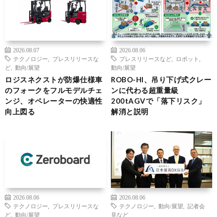
2026.08.07
2026.08.06
テクノロジー
,
プレスリリースな
プレスリリースなど
,
ロボット
,
ど
,
動向/展望
動向/展望
ロジスネクストが防爆仕様車
ROBO-HI、吊り下げ式クレー
のフォークをフルモデルチェ
ンに代わる超重量級
ンジ、オペレーターの快適性
200tAGVで「落下リスク」
向上図る
解消と説明
2026.08.06
2026.08.06
テクノロジー
,
プレスリリースな
テクノロジー
,
動向/展望
,
記者会
ど
,
動向/展望
見など