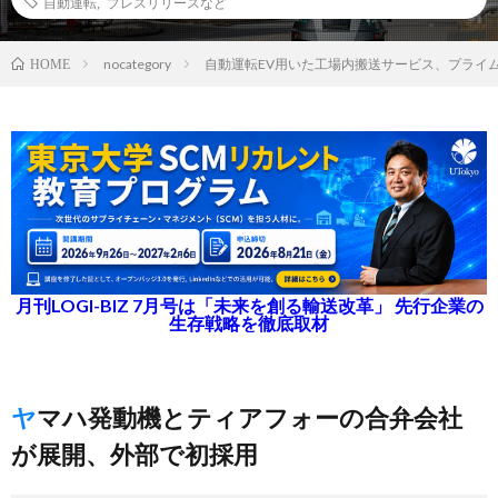
自動運転
,
プレスリリースなど
nocategory
自動運転EV用いた工場内搬送サービス、プライ
HOME
月刊LOGI-BIZ 7月号は「未来を創る輸送改革」 先行企業の
生存戦略を徹底取材
ヤマハ発動機とティアフォーの合弁会社
が展開、外部で初採用