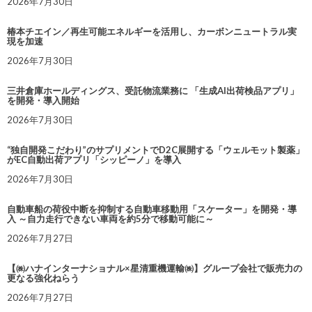
2026年7月30日
椿本チエイン／再生可能エネルギーを活用し、カーボンニュートラル実
現を加速
2026年7月30日
三井倉庫ホールディングス、受託物流業務に 「生成AI出荷検品アプリ」
を開発・導入開始
2026年7月30日
“独自開発こだわり”のサプリメントでD2C展開する「ウェルモット製薬」
がEC自動出荷アプリ「シッピーノ」を導入
2026年7月30日
自動車船の荷役中断を抑制する自動車移動用「スケーター」を開発・導
入 ～自力走行できない車両を約5分で移動可能に～
2026年7月27日
【㈱ハナインターナショナル×星清重機運輸㈱】グループ会社で販売力の
更なる強化ねらう
2026年7月27日