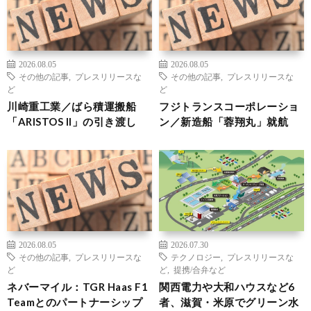
2026.08.05
2026.08.05
その他の記事
,
プレスリリースな
その他の記事
,
プレスリリースな
ど
ど
川崎重工業／ばら積運搬船
フジトランスコーポレーショ
「ARISTOS II」の引き渡し
ン／新造船「蓉翔丸」就航
2026.08.05
2026.07.30
その他の記事
,
プレスリリースな
テクノロジー
,
プレスリリースな
ど
ど
,
提携/合弁など
ネバーマイル：TGR Haas F1
関西電力や大和ハウスなど6
Teamとのパートナーシップ
者、滋賀・米原でグリーン水