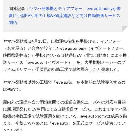
関連記事：
ヤマハ発動機とティアフォー、eve autonomyが来
夏に小型EV活用の工場や物流施設など向け自動搬送サービス
開始
ヤマハ発動機は4月18日、自動運転技術を手掛けるティアフォー
（名古屋市）と合弁で設立したeve autonomy（イヴオートノミー、
静岡県袋井市）が手掛けている自動運転EV（電気自動車）による搬
送サービス「eve auto（イヴオート）」を、大手樹脂メーカーのプ
ライムポリマーが千葉県の姉崎工場で試験導入したと発表した。
ヤマハ発動機以外の工場で「eve auto」を本格的に試験導入するの
は初めて。
屋内外の環境を含む閉鎖空間での搬送自動化ニーズへの対応を目的
に新規開発したEV車両による自動搬送サービス。これまでヤマハ発
動機の複数工場で試験運用を続けている。eve autonomyは成果を踏
まえ、今秋ごろをめどに「eve auto」を正式にサービス提供してい
きたい考え。