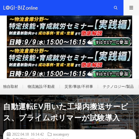
独自取材
物流施設/不動産
災害/事故/不祥事
テクノロジー/製品
自動運転EV用いた工場内搬送サービ
ス、プライムポリマーが試験導入
2022.04.18 16:14:42
nocategory