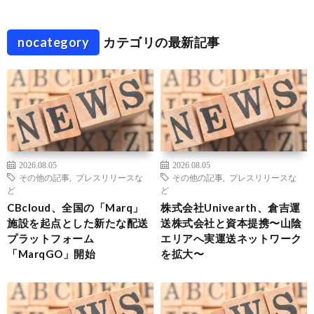
nocategory
カテゴリの最新記事
2026.08.05
2026.08.05
その他の記事
,
プレスリリースな
その他の記事
,
プレスリリースな
ど
ど
CBcloud、全国の「Marq」
株式会社Univearth、倉吉運
施設を起点とした新たな配送
送株式会社と資本提携〜山陰
プラットフォーム
エリアへ実運送ネットワーク
「MarqGO」開始
を拡大〜