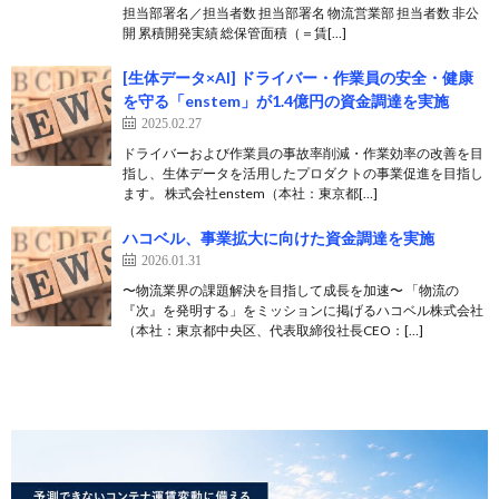
担当部署名／担当者数 担当部署名 物流営業部 担当者数 非公
開 累積開発実績 総保管面積（＝賃[…]
[生体データ×AI] ドライバー・作業員の安全・健康
を守る「enstem」が1.4億円の資金調達を実施
2025.02.27
ドライバーおよび作業員の事故率削減・作業効率の改善を目
指し、生体データを活用したプロダクトの事業促進を目指し
ます。 株式会社enstem（本社：東京都[…]
ハコベル、事業拡大に向けた資金調達を実施
2026.01.31
〜物流業界の課題解決を目指して成長を加速〜 「物流の
『次』を発明する」をミッションに掲げるハコベル株式会社
（本社：東京都中央区、代表取締役社長CEO：[…]