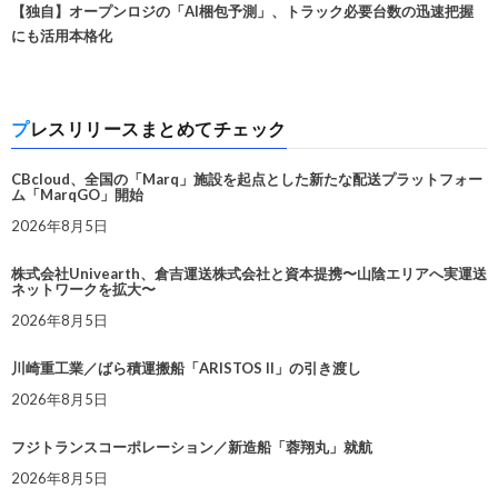
【独自】オープンロジの「AI梱包予測」、トラック必要台数の迅速把握
にも活用本格化
プレスリリースまとめてチェック
CBcloud、全国の「Marq」施設を起点とした新たな配送プラットフォー
ム「MarqGO」開始
2026年8月5日
株式会社Univearth、倉吉運送株式会社と資本提携〜山陰エリアへ実運送
ネットワークを拡大〜
2026年8月5日
川崎重工業／ばら積運搬船「ARISTOS II」の引き渡し
2026年8月5日
フジトランスコーポレーション／新造船「蓉翔丸」就航
2026年8月5日