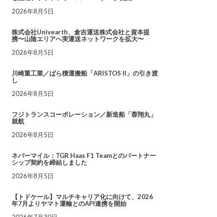
2026年8月5日
株式会社Univearth、倉吉運送株式会社と資本提
携〜山陰エリアへ実運送ネットワークを拡大〜
2026年8月5日
川崎重工業／ばら積運搬船「ARISTOS II」の引き渡
し
2026年8月5日
フジトランスコーポレーション／新造船「蓉翔丸」
就航
2026年8月5日
ネバーマイル：TGR Haas F1 Teamとのパートナー
シップ契約を締結しました
2026年8月5日
【トドケール】マルチキャリア化に向けて、2026
年7月よりヤマト運輸とのAPI連携を開始
2026年7月30日