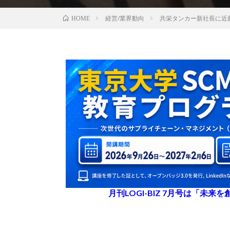
経営/業界動向
共栄タンカー新社長に近
HOME
月刊LOGI-BIZ 7月号は「未