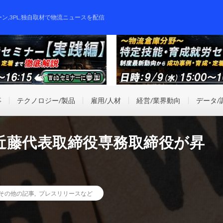
ーン,3PL,独自取材で物流ニュースを配信
事
テクノロジー/製品
雇用/人材
経営/業界動向
データ/
近藤代表取締役専務取締役が昇
その他の記事
,
プレスリリースなど