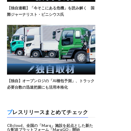
【独自連載】「今そこにある危機」を読み解く 国
際ジャーナリスト・ビニシウス氏
【独自】オープンロジの「AI梱包予測」、トラック
必要台数の迅速把握にも活用本格化
プレスリリースまとめてチェック
CBcloud、全国の「Marq」施設を起点とした新た
な配送プラットフォーム「MarqGO」開始