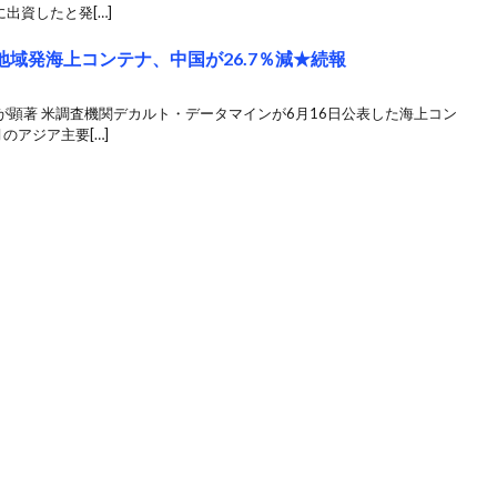
出資したと発[…]
地域発海上コンテナ、中国が26.7％減★続報
顕著 米調査機関デカルト・データマインが6月16日公表した海上コン
のアジア主要[…]