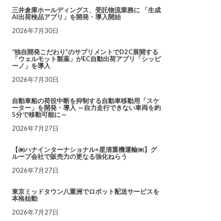
三井倉庫ホールディングス、受託物流業務に 「生成
AI出荷検品アプリ」を開発・導入開始
2026年7月30日
“独自開発こだわり”のサプリメントでD2C展開する
「ウェルモット製薬」がEC自動出荷アプリ「シッピ
ーノ」を導入
2026年7月30日
自動車船の荷役中断を抑制する自動車移動用「スケ
ーター」を開発・導入 ～自力走行できない車両を約
5分で移動可能に～
2026年7月27日
【㈱ハナインターナショナル×星清重機運輸㈱】グ
ループ会社で販売力の更なる強化ねらう
2026年7月27日
東京ミッドタウン八重洲でロボット配送サービスを
本格始動
2026年7月27日