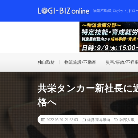
物流不動産,ロボット,ドロ
独自取材
物流施設/不動産
災害/事故/不祥
共栄タンカー新社長に
格へ
2022.05.20 21:33:03
経営/業界動向
幹部人事
,