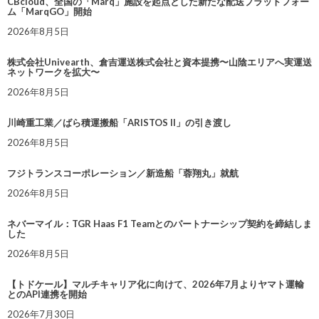
CBcloud、全国の「Marq」施設を起点とした新たな配送プラットフォー
ム「MarqGO」開始
2026年8月5日
株式会社Univearth、倉吉運送株式会社と資本提携〜山陰エリアへ実運送
ネットワークを拡大〜
2026年8月5日
川崎重工業／ばら積運搬船「ARISTOS II」の引き渡し
2026年8月5日
フジトランスコーポレーション／新造船「蓉翔丸」就航
2026年8月5日
ネバーマイル：TGR Haas F1 Teamとのパートナーシップ契約を締結しま
した
2026年8月5日
【トドケール】マルチキャリア化に向けて、2026年7月よりヤマト運輸
とのAPI連携を開始
2026年7月30日