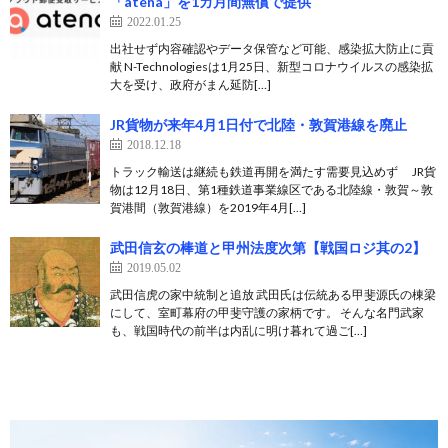
「atena」を1カ月間無償で提供
2022.01.25
出社せず内容確認やデータ保管など可能、感染拡大防止に貢
献 N-Technologiesは1月25日、新型コロナウイルスの感染拡
大を受け、政府がまん延防[…]
JR貨物が来年4月1日付で北陸・敦賀港線を廃止
2018.12.18
トラック輸送は継続も鉄道再開を満たす需要見込めず JR貨
物は12月18日、第1種鉄道事業線区である北陸線・敦賀～敦
賀港間（敦賀港線）を2019年4月[…]
武田信玄の棒道と甲州法度次第【戦国ロジ其の2】
2019.05.02
武田信虎の家中統制と追放 武田氏は伝統ある甲斐源氏の棟梁
にして、室町幕府の甲斐守護の家柄です。 そんな名門武家
も、戦国時代の前半は内乱に明け暮れて過ご[…]