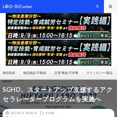
独自取材
物流施設/不動産
災害/事故/不祥事
テクノロジー/製品
SGHD、スタートアップ支援するアク
セラレータープログラムを実施へ
2022.06.18 06:00:58
その他