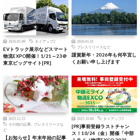
2026.01.09
タイアップ2
2026.01.01
プレスリリースなど
EVトラック展示などスマート
謹賀新年・2026年も何卒宜し
物流EXPO開催！1/21～23＠
くお願い申し上げます
東京ビッグサイト[PR]
2025.12.25
2025.10.06
タイアップ2
その他の記事
,
プレスリリースな
[PR]事前登録ラストチャン
ど
ス！10/24（金）開催「中部
【お知らせ】年末年始の記事
ミライノ物流EXCO 2025」