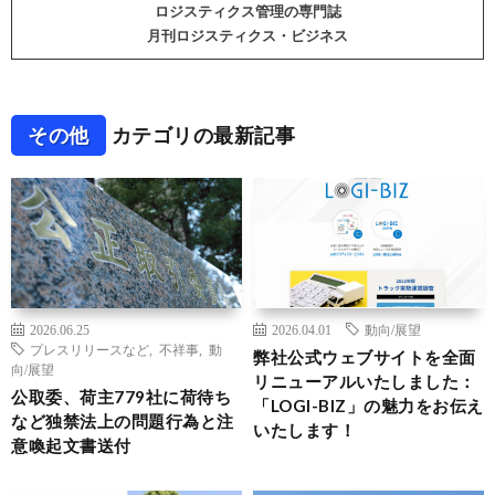
ロジスティクス管理の専門誌
月刊ロジスティクス・ビジネス
その他
カテゴリの最新記事
2026.06.25
2026.04.01
動向/展望
プレスリリースなど
,
不祥事
,
動
弊社公式ウェブサイトを全面
向/展望
リニューアルいたしました：
公取委、荷主779社に荷待ち
「LOGI-BIZ」の魅力をお伝え
など独禁法上の問題行為と注
いたします！
意喚起文書送付