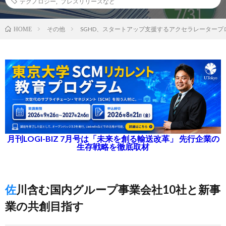
テクノロジー
,
プレスリリースなど
その他
SGHD、スタートアップ支援するアクセラレータープ
HOME
月刊LOGI-BIZ 7月号は「未来を創る輸送改革」 先行企業の
生存戦略を徹底取材
佐川含む国内グループ事業会社10社と新事
業の共創目指す