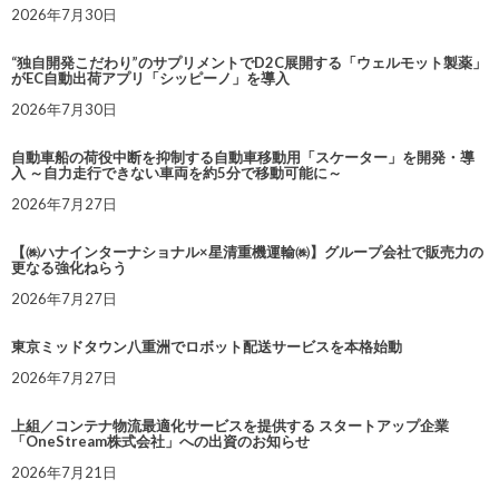
2026年7月30日
“独自開発こだわり”のサプリメントでD2C展開する「ウェルモット製薬」
がEC自動出荷アプリ「シッピーノ」を導入
2026年7月30日
自動車船の荷役中断を抑制する自動車移動用「スケーター」を開発・導
入 ～自力走行できない車両を約5分で移動可能に～
2026年7月27日
【㈱ハナインターナショナル×星清重機運輸㈱】グループ会社で販売力の
更なる強化ねらう
2026年7月27日
東京ミッドタウン八重洲でロボット配送サービスを本格始動
2026年7月27日
上組／コンテナ物流最適化サービスを提供する スタートアップ企業
「OneStream株式会社」への出資のお知らせ
2026年7月21日