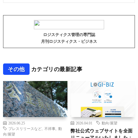
ロジスティクス管理の専門誌
月刊ロジスティクス・ビジネス
その他
カテゴリの最新記事
2026.06.25
2026.04.01
動向/展望
プレスリリースなど
,
不祥事
,
動
弊社公式ウェブサイトを全面
向/展望
リニューアルいたしました：