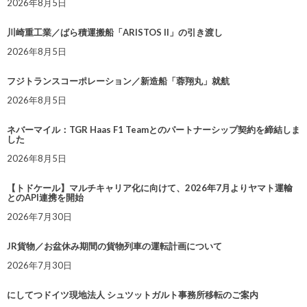
2026年8月5日
川崎重工業／ばら積運搬船「ARISTOS II」の引き渡し
2026年8月5日
フジトランスコーポレーション／新造船「蓉翔丸」就航
2026年8月5日
ネバーマイル：TGR Haas F1 Teamとのパートナーシップ契約を締結しま
した
2026年8月5日
【トドケール】マルチキャリア化に向けて、2026年7月よりヤマト運輸
とのAPI連携を開始
2026年7月30日
JR貨物／お盆休み期間の貨物列車の運転計画について
2026年7月30日
にしてつドイツ現地法人 シュツットガルト事務所移転のご案内