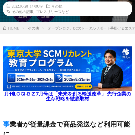
2022.06.28 14:09:49
その他
その他の記事
,
プレスリリースなど
その他
オープンロジ、ECのトータルサポート手掛けるエス
HOME
月刊LOGI-BIZ 7月号は「未来を創る輸送改革」 先行企業の
生存戦略を徹底取材
事業者が従量課金で商品発送など利用可能
に