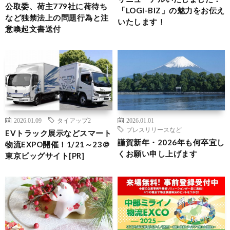
公取委、荷主779社に荷待ち
「LOGI-BIZ」の魅力をお伝え
など独禁法上の問題行為と注
いたします！
意喚起文書送付
2026.01.09
タイアップ2
2026.01.01
プレスリリースなど
EVトラック展示などスマート
謹賀新年・2026年も何卒宜し
物流EXPO開催！1/21～23＠
くお願い申し上げます
東京ビッグサイト[PR]