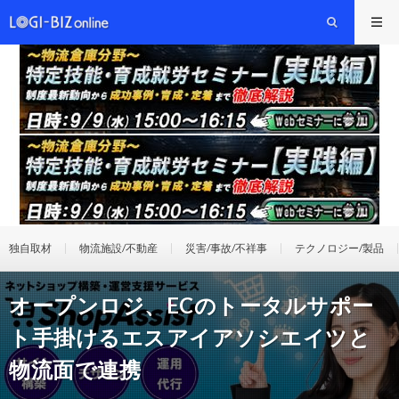
独自取材
物流施設/不動産
災害/事故/不祥事
テクノロジー/製品
オープンロジ、ECのトータルサポー
ト手掛けるエスアイアソシエイツと
物流面で連携