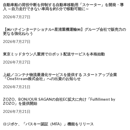
自動車船の荷役中断を抑制する自動車移動用「スケーター」を開発・導
入 ～自力走行できない車両を約5分で移動可能に～
2026年7月27日
【㈱ハナインターナショナル×星清重機運輸㈱】グループ会社で販売力の
更なる強化ねらう
2026年7月27日
東京ミッドタウン八重洲でロボット配送サービスを本格始動
2026年7月27日
上組／コンテナ物流最適化サービスを提供する スタートアップ企業
「OneStream株式会社」への出資のお知らせ
2026年7月21日
ZOZO、BONJOUR SAGANの自社EC拡大に向け「Fulfillment by
ZOZO」を提供開始
2026年7月21日
ロジポケ、「パスキー認証（MFA）」機能をリリース