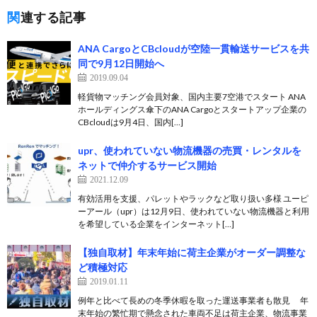
関連する記事
ANA CargoとCBcloudが空陸一貫輸送サービスを共
同で9月12日開始へ
2019.09.04
軽貨物マッチング会員対象、国内主要7空港でスタート ANA
ホールディングス傘下のANA Cargoとスタートアップ企業の
CBcloudは9月4日、国内[…]
upr、使われていない物流機器の売買・レンタルを
ネットで仲介するサービス開始
2021.12.09
有効活用を支援、パレットやラックなど取り扱い多様 ユーピ
ーアール（upr）は12月9日、使われていない物流機器と利用
を希望している企業をインターネット[…]
【独自取材】年末年始に荷主企業がオーダー調整な
ど積極対応
2019.01.11
例年と比べて長めの冬季休暇を取った運送事業者も散見 年
末年始の繁忙期で懸念された車両不足は荷主企業、物流事業