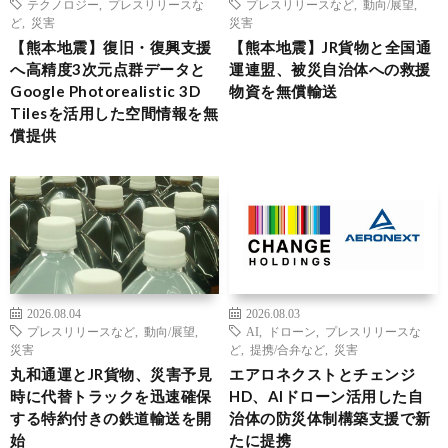
テクノロジー
,
プレスリリースな
プレスリリースなど
,
動向/展望
,
ど
,
災害
災害
【熊本地震】復旧・復興支援
【熊本地震】JR貨物と全国通
へ高精度3次元点群データと
運連盟、被災自治体への救援
Google Photorealistic 3D
物資を無償輸送
Tilesを活用した空間情報を無
償提供
2026.08.04
2026.08.03
プレスリリースなど
,
動向/展望
,
AI
,
ドローン
,
プレスリリースな
災害
ど
,
提携/合弁など
,
災害
丸和通運とJR貨物、災害予見
エアロネクストとチェンジ
時に代替トラックを迅速確保
HD、AIドローン活用した自
する特約付きの鉄道輸送を開
治体の防災体制構築支援で新
始
たに提携