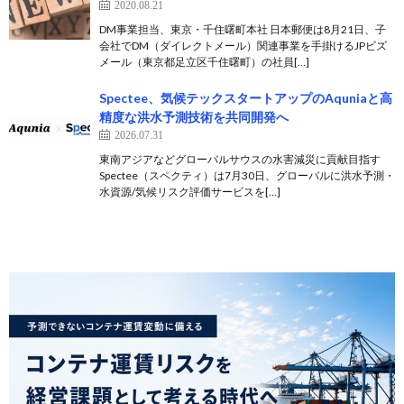
2020.08.21
DM事業担当、東京・千住曙町本社 日本郵便は8月21日、子
会社でDM（ダイレクトメール）関連事業を手掛けるJPビズ
メール（東京都足立区千住曙町）の社員[…]
Spectee、気候テックスタートアップのAquniaと高
精度な洪水予測技術を共同開発へ
2026.07.31
東南アジアなどグローバルサウスの水害減災に貢献目指す
Spectee（スペクティ）は7月30日、グローバルに洪水予測・
水資源/気候リスク評価サービスを[…]