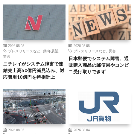
2026.08.08
2026.08.08
プレスリリースなど
,
動向/展望
,
プレスリリースなど
,
災害
災害
日本郵便でシステム障害、通
ニチレイがシステム障害で連
販購入商品の郵便局やコンビ
結売上高50億円減見込み、対
ニ受け取りできず
応費用10億円を特損計上
2026.08.05
2026.08.04