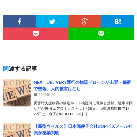
関連する記事
NEXT DELIVERY運行の物流ドローンが山梨・都留
で墜落、人的被害はなし
2026.01.29
災害時支援物資の輸送ルート検証時に電線と接触、駐車車両
などが破損 エアロネクストは1月28日、山梨県都留市で1月
27日に、傘下のNEXT DELIVE[…]
【新型ウイルス】日本郵便子会社のJPビズメール社
員が感染判明