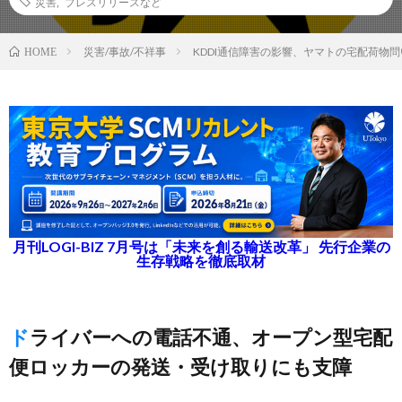
災害
,
プレスリリースなど
災害/事故/不祥事
KDDI通信障害の影響、ヤマトの宅配荷物
HOME
月刊LOGI-BIZ 7月号は「未来を創る輸送改革」 先行企業の
生存戦略を徹底取材
ドライバーへの電話不通、オープン型宅配
便ロッカーの発送・受け取りにも支障