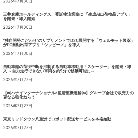
2026年7月30日
三井倉庫ホールディングス、受託物流業務に 「生成AI出荷検品アプリ」
を開発・導入開始
2026年7月30日
“独自開発こだわり”のサプリメントでD2C展開する「ウェルモット製薬」
がEC自動出荷アプリ「シッピーノ」を導入
2026年7月30日
自動車船の荷役中断を抑制する自動車移動用「スケーター」を開発・導
入 ～自力走行できない車両を約5分で移動可能に～
2026年7月27日
【㈱ハナインターナショナル×星清重機運輸㈱】グループ会社で販売力の
更なる強化ねらう
2026年7月27日
東京ミッドタウン八重洲でロボット配送サービスを本格始動
2026年7月27日