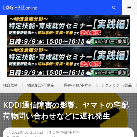
独自取材
物流施設/不動産
災害/事故/不祥事
テクノロジー/製品
KDDI通信障害の影響、ヤマトの宅配
荷物問い合わせなどに遅れ発生
2022.07.02 21:10:22
災害/事故/不祥事