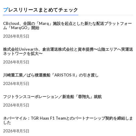
プレスリリースまとめてチェック
CBcloud、全国の「Marq」施設を起点とした新たな配送プラットフォー
ム「MarqGO」開始
2026年8月5日
株式会社Univearth、倉吉運送株式会社と資本提携〜山陰エリアへ実運送
ネットワークを拡大〜
2026年8月5日
川崎重工業／ばら積運搬船「ARISTOS II」の引き渡し
2026年8月5日
フジトランスコーポレーション／新造船「蓉翔丸」就航
2026年8月5日
ネバーマイル：TGR Haas F1 Teamとのパートナーシップ契約を締結しま
した
2026年8月5日