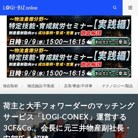
独自取材
物流施設/不動産
災害/事故/不祥事
テクノロジー/製品
荷主と大手フォワーダーのマッチング
サービス「LOGI-CONEX」運営する
3CF&Co.、会長に元三井物産副社長・