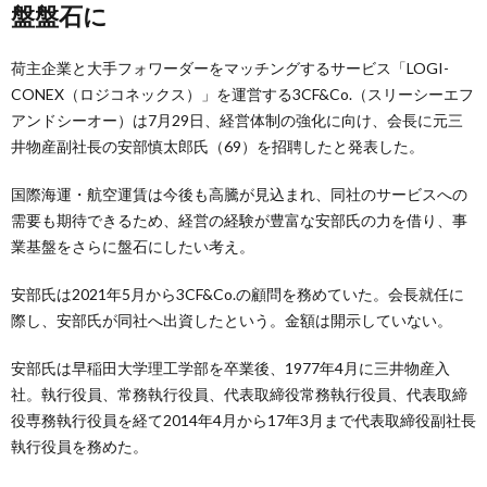
盤盤石に
荷主企業と大手フォワーダーをマッチングするサービス「LOGI-
CONEX（ロジコネックス）」を運営する3CF&Co.（スリーシーエフ
アンドシーオー）は7月29日、経営体制の強化に向け、会長に元三
井物産副社長の安部慎太郎氏（69）を招聘したと発表した。
国際海運・航空運賃は今後も高騰が見込まれ、同社のサービスへの
需要も期待できるため、経営の経験が豊富な安部氏の力を借り、事
業基盤をさらに盤石にしたい考え。
安部氏は2021年5月から3CF&Co.の顧問を務めていた。会長就任に
際し、安部氏が同社へ出資したという。金額は開示していない。
安部氏は早稲田大学理工学部を卒業後、1977年4月に三井物産入
社。執行役員、常務執行役員、代表取締役常務執行役員、代表取締
役専務執行役員を経て2014年4月から17年3月まで代表取締役副社長
執行役員を務めた。