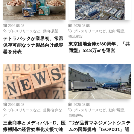
2026.08.08
2026.08.08
プレスリリースなど
,
動向/展望
プレスリリースなど
,
動向/展望
,
物流施設
テトラパックが業界初、常温
東京団地倉庫が60周年、「共
保存可能なツナ製品向け紙容
同型」53.8万㎡を運営
器を発表
2026.08.08
2026.08.08
プレスリリースなど
,
提携/合弁な
プレスリリースなど
,
動向/展望
,
ど
自動運転
三菱商事とメディパルHD、医
T2が品質マネジメントシステ
療機関の経営効率化支援で連
ムの国際規格「ISO9001」認