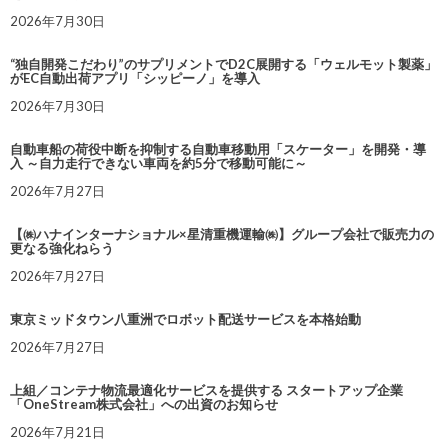
2026年7月30日
“独自開発こだわり”のサプリメントでD2C展開する「ウェルモット製薬」
がEC自動出荷アプリ「シッピーノ」を導入
2026年7月30日
自動車船の荷役中断を抑制する自動車移動用「スケーター」を開発・導
入 ～自力走行できない車両を約5分で移動可能に～
2026年7月27日
【㈱ハナインターナショナル×星清重機運輸㈱】グループ会社で販売力の
更なる強化ねらう
2026年7月27日
東京ミッドタウン八重洲でロボット配送サービスを本格始動
2026年7月27日
上組／コンテナ物流最適化サービスを提供する スタートアップ企業
「OneStream株式会社」への出資のお知らせ
2026年7月21日