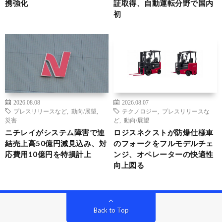
携強化
証取得、自動運転分野で国内
初
2026.08.08
2026.08.07
プレスリリースなど
,
動向/展望
,
テクノロジー
,
プレスリリースな
災害
ど
,
動向/展望
ニチレイがシステム障害で連
ロジスネクストが防爆仕様車
結売上高50億円減見込み、対
のフォークをフルモデルチェ
応費用10億円を特損計上
ンジ、オペレーターの快適性
向上図る
Back to Top