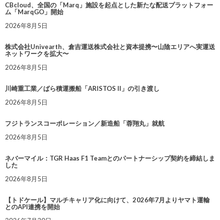
CBcloud、全国の「Marq」施設を起点とした新たな配送プラットフォー
ム「MarqGO」開始
2026年8月5日
株式会社Univearth、倉吉運送株式会社と資本提携〜山陰エリアへ実運送
ネットワークを拡大〜
2026年8月5日
川崎重工業／ばら積運搬船「ARISTOS II」の引き渡し
2026年8月5日
フジトランスコーポレーション／新造船「蓉翔丸」就航
2026年8月5日
ネバーマイル：TGR Haas F1 Teamとのパートナーシップ契約を締結しま
した
2026年8月5日
【トドケール】マルチキャリア化に向けて、2026年7月よりヤマト運輸
とのAPI連携を開始