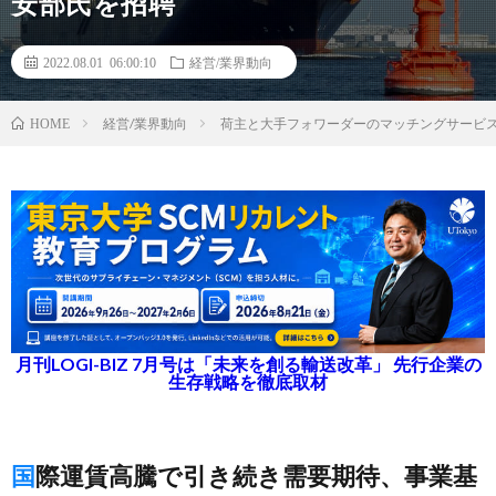
安部氏を招聘
2022.08.01 06:00:10
経営/業界動向
経営/業界動向
荷主と大手フォワーダーのマッチングサービス「L
HOME
月刊LOGI-BIZ 7月号は「未来を創る輸送改革」 先行企業の
生存戦略を徹底取材
国際運賃高騰で引き続き需要期待、事業基