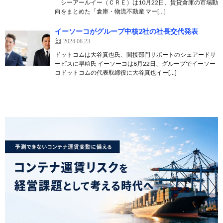
シーアールイー（ＣＲＥ）は10月22日、賃貸倉庫の市場動
向をまとめた「倉庫・物流不動産 マー[…]
イーソーコがグループ中核2社の社長交代発表
2024.08.23
ドットコムは大谷真也氏、間接部門サポートのシェアードサ
ービスに早﨑氏 イーソーコは8月22日、グループでイーソー
コドットコムの代表取締役に大谷真也イー[…]