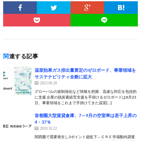
関連する記事
温室効果ガス排出量算定のゼロボード、事業領域を
サステナビリティ全般に拡大
2023.08.28
グローバルの規制強化など情報を把握、迅速な対応を包括的
に支援 企業の脱炭素経営支援を手掛けるゼロボードは8月23
日、事業領域をこれまで手掛けてきた温室[…]
首都圏大型賃貸倉庫、7～9月の空室率は若干上昇の
4・37％
2018.10.22
関西圏で需要発生し3ポイント超低下―ＣＲＥ市場動向調査