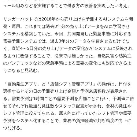
ュール組みなどを実施することで働き方の改善を実現したい考え。
リンガーハットでは2018年から売り上げを予測するAIシステムを開
発・運用。これまでは過去3年分の売り上げデータをAIに学習させ
システムを構築していた。今回、共同開発した緊急事態に対応する
需要予測システムでは、過去3年分のデータを学習させるだけでな
く、直近4～5日分の売り上げデータの変化がAIシステムに反映され
るように改修することで、従来では難しかった、自然災害や感染症
のパンデミックなどの緊急事態による需要の変化にも対応できるよ
うになると見込む。
「自動発注アプリ」と「店舗シフト管理アプリ」の操作は、日付を
選択するとその日の予測売り上げ金額と予測来店客数が表示され
る。需要予測は1時間ごとの需要予測を店舗ごとに行い、予測値に併
せてそれぞれ最適な発注数やスタッフ配置が示され、食材の発注や
シフト管理に役立てられる。属人的に行っていたシフト管理や需要
予測をシステム化することで、業務の負担軽減や判断精度の向上に
つなげる。