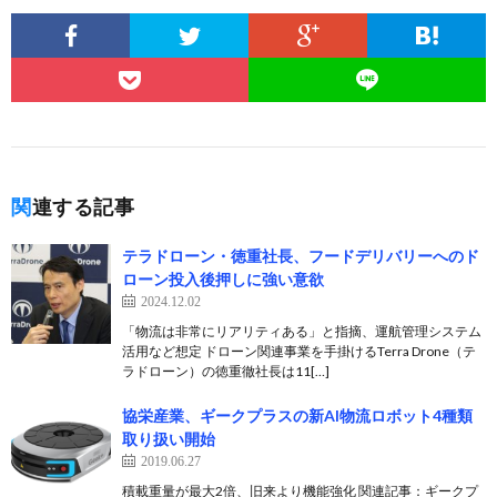
関連する記事
テラドローン・徳重社長、フードデリバリーへのド
ローン投入後押しに強い意欲
2024.12.02
「物流は非常にリアリティある」と指摘、運航管理システム
活用など想定 ドローン関連事業を手掛けるTerra Drone（テ
ラドローン）の徳重徹社長は11[…]
協栄産業、ギークプラスの新AI物流ロボット4種類
取り扱い開始
2019.06.27
積載重量が最大2倍、旧来より機能強化 関連記事：ギークプ