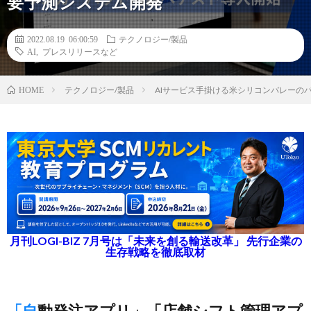
要予測システム開発
2022.08.19 06:00:59
テクノロジー/製品
AI
,
プレスリリースなど
テクノロジー/製品
AIサービス手掛ける米シリコンバレーの
HOME
月刊LOGI-BIZ 7月号は「未来を創る輸送改革」 先行企業の
生存戦略を徹底取材
「自動発注アプリ」「店舗シフト管理アプ