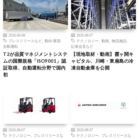
2026.08.08
2026.08.07
プレスリリースなど
,
動向/展望
,
テクノロジー
,
動画
,
物流施設
,
自動運転
記者会見など
T2が品質マネジメントシステ
【現地取材・動画】霞ヶ関キ
ムの国際規格「ISO9001」認
ャピタル、川崎・東扇島の冷
証取得、自動運転分野で国内
凍自動倉庫を公開
初
2026.08.07
2026.08.07
テクノロジー
,
プレスリリースな
テクノロジー
,
プレスリリースな