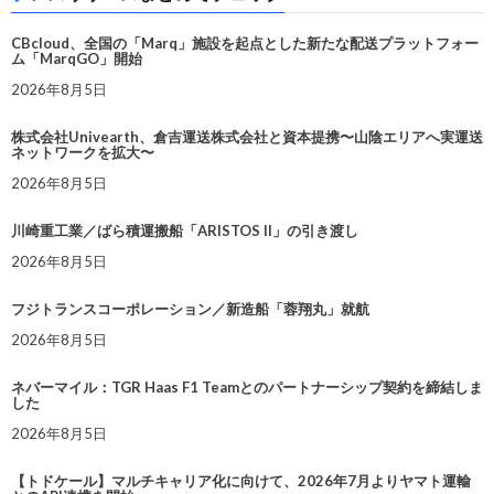
CBcloud、全国の「Marq」施設を起点とした新たな配送プラットフォー
ム「MarqGO」開始
2026年8月5日
株式会社Univearth、倉吉運送株式会社と資本提携〜山陰エリアへ実運送
ネットワークを拡大〜
2026年8月5日
川崎重工業／ばら積運搬船「ARISTOS II」の引き渡し
2026年8月5日
フジトランスコーポレーション／新造船「蓉翔丸」就航
2026年8月5日
ネバーマイル：TGR Haas F1 Teamとのパートナーシップ契約を締結しま
した
2026年8月5日
【トドケール】マルチキャリア化に向けて、2026年7月よりヤマト運輸