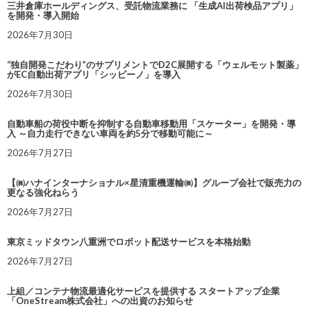
三井倉庫ホールディングス、受託物流業務に 「生成AI出荷検品アプリ」
を開発・導入開始
2026年7月30日
“独自開発こだわり”のサプリメントでD2C展開する「ウェルモット製薬」
がEC自動出荷アプリ「シッピーノ」を導入
2026年7月30日
自動車船の荷役中断を抑制する自動車移動用「スケーター」を開発・導
入 ～自力走行できない車両を約5分で移動可能に～
2026年7月27日
【㈱ハナインターナショナル×星清重機運輸㈱】グループ会社で販売力の
更なる強化ねらう
2026年7月27日
東京ミッドタウン八重洲でロボット配送サービスを本格始動
2026年7月27日
上組／コンテナ物流最適化サービスを提供する スタートアップ企業
「OneStream株式会社」への出資のお知らせ