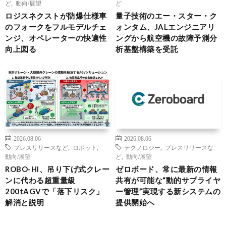
ど
,
動向/展望
ど
ロジスネクストが防爆仕様車
量子技術のエー・スター・ク
のフォークをフルモデルチェ
ォンタム、JALエンジニアリ
ンジ、オペレーターの快適性
ングから航空機の故障予測分
向上図る
析基盤構築を受託
2026.08.06
2026.08.06
プレスリリースなど
,
ロボット
,
テクノロジー
,
プレスリリースな
動向/展望
ど
,
動向/展望
ROBO-HI、吊り下げ式クレー
ゼロボード、常に最新の情報
ンに代わる超重量級
共有が可能な“動的サプライヤ
200tAGVで「落下リスク」
ー管理”実現する新システムの
解消と説明
提供開始へ