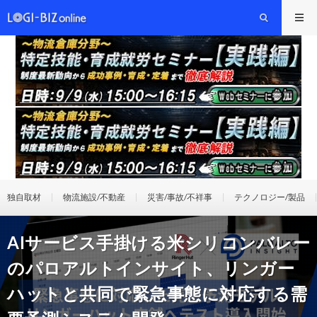
独自取材
物流施設/不動産
災害/事故/不祥事
テクノロジー/製品
AIサービス手掛ける米シリコンバレー
のパロアルトインサイト、リンガー
ハットと共同で緊急事態に対応する需