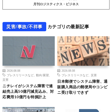
月刊ロジスティクス・ビジネス
災害/事故/不祥事
カテゴリの最新記事
2026.08.08
2026.08.08
プレスリリースなど
,
動向/展望
,
プレスリリースなど
,
災害
災害
日本郵便でシステム障害、通
ニチレイがシステム障害で連
販購入商品の郵便局やコンビ
結売上高50億円減見込み、対
ニ受け取りできず
応費用10億円を特損計上