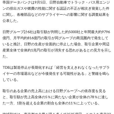
帝国データバンクは9月5日、日野自動車でトラック・バス用エンジ
ンの排出ガスや燃費の性能に関する認証の不正が相次ぎ発覚した件
に関し、各種部品などのサプライヤーへの影響に関する調査結果を
公表した。
日野グループ計6社は取引額が判明した約5000社と年間最大約9796
億円、月平均約816億円の取引が同グループの商流圏内で発生して
いると推計。日野の生産が全面的に停止した場合、取引企業や周辺
産業全体で全体約1兆円の取引が消失する恐れがあるとの見方を示し
た。
TDBは製造停止が長期化すれば「経営を支えきれなくなったサプラ
イヤーの市場退出などが今後発生する可能性がある」と警鐘を鳴ら
している。
取引のある企業の売上高における日野グループへの依存度を見る
と、取引額が売上高全体の5％に満たない企業が全体の78％に達し
た一方、1割を超える企業の割合も全体の11％に上っている。