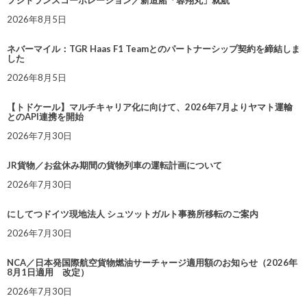
フジトランスコーポレーション／新造船「蓉翔丸」就航
2026年8月5日
ネバーマイル：TGR Haas F1 Teamとのパートナーシップ契約を締結しま
した
2026年8月5日
【トドケール】マルチキャリア化に向けて、2026年7月よりヤマト運輸
とのAPI連携を開始
2026年7月30日
JR貨物／お盆休み期間の貨物列車の運転計画について
2026年7月30日
にしてつドイツ現地法人 シュツットガルト事務所移転のご案内
2026年7月30日
NCA／日本発国際航空貨物燃油サーチャージ適用額のお知らせ（2026年
8月1日適用 改定）
2026年7月30日