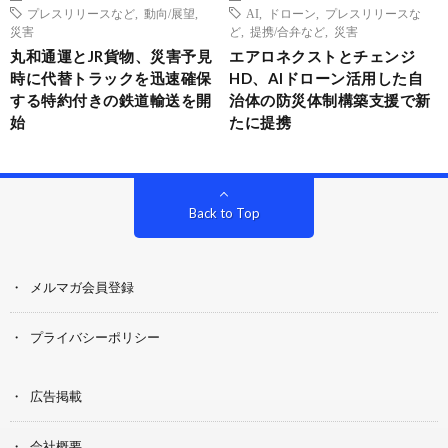
プレスリリースなど
,
動向/展望
,
AI
,
ドローン
,
プレスリリースな
災害
ど
,
提携/合弁など
,
災害
丸和通運とJR貨物、災害予見
エアロネクストとチェンジ
時に代替トラックを迅速確保
HD、AIドローン活用した自
する特約付きの鉄道輸送を開
治体の防災体制構築支援で新
始
たに提携
Back to Top
メルマガ会員登録
プライバシーポリシー
広告掲載
会社概要