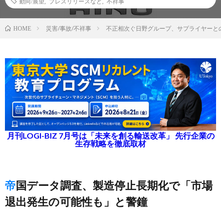
動向/展望
,
プレスリリースなど
,
不祥事
災害/事故/不祥事
不正相次ぐ日野グループ、サプライヤーと
HOME
月刊LOGI-BIZ 7月号は「未来を創る輸送改革」 先行企業の
生存戦略を徹底取材
帝国データ調査、製造停止長期化で「市場
退出発生の可能性も」と警鐘