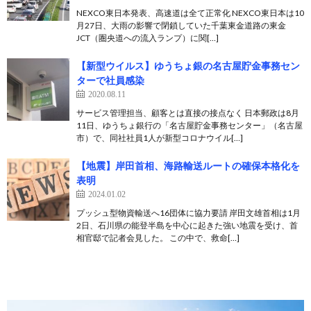
NEXCO東日本発表、高速道は全て正常化 NEXCO東日本は10
月27日、大雨の影響で閉鎖していた千葉東金道路の東金
JCT（圏央道への流入ランプ）に関[…]
【新型ウイルス】ゆうちょ銀の名古屋貯金事務セン
ターで社員感染
2020.08.11
サービス管理担当、顧客とは直接の接点なく 日本郵政は8月
11日、ゆうちょ銀行の「名古屋貯金事務センター」（名古屋
市）で、同社社員1人が新型コロナウイル[…]
【地震】岸田首相、海路輸送ルートの確保本格化を
表明
2024.01.02
プッシュ型物資輸送へ16団体に協力要請 岸田文雄首相は1月
2日、石川県の能登半島を中心に起きた強い地震を受け、首
相官邸で記者会見した。 この中で、救命[…]