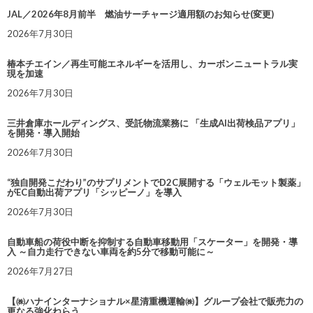
JAL／2026年8月前半 燃油サーチャージ適用額のお知らせ(変更)
2026年7月30日
椿本チエイン／再生可能エネルギーを活用し、カーボンニュートラル実
現を加速
2026年7月30日
三井倉庫ホールディングス、受託物流業務に 「生成AI出荷検品アプリ」
を開発・導入開始
2026年7月30日
“独自開発こだわり”のサプリメントでD2C展開する「ウェルモット製薬」
がEC自動出荷アプリ「シッピーノ」を導入
2026年7月30日
自動車船の荷役中断を抑制する自動車移動用「スケーター」を開発・導
入 ～自力走行できない車両を約5分で移動可能に～
2026年7月27日
【㈱ハナインターナショナル×星清重機運輸㈱】グループ会社で販売力の
更なる強化ねらう