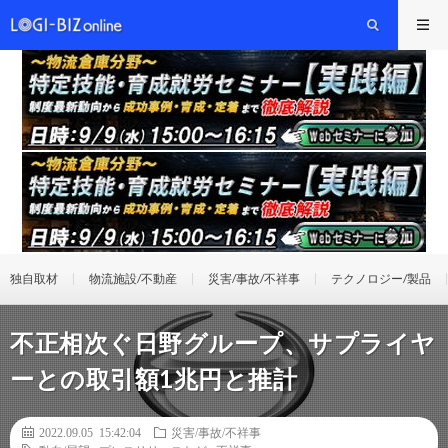
独自取材
物流施設/不動産
災害/事故/不祥事
テクノロジー/製品
不正相次ぐ日野グループ、サプライヤ
ーとの取引額1兆円と推計
2022.09.05 15:42:04
災害/事故/不祥事