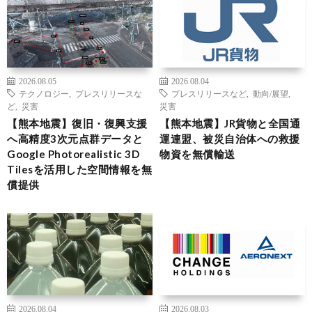
2026.08.05
2026.08.04
テクノロジー
,
プレスリリースな
プレスリリースなど
,
動向/展望
,
ど
,
災害
災害
【熊本地震】復旧・復興支援
【熊本地震】JR貨物と全国通
へ高精度3次元点群データと
運連盟、被災自治体への救援
Google Photorealistic 3D
物資を無償輸送
Tilesを活用した空間情報を無
償提供
2026.08.04
2026.08.03