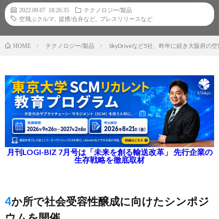
2022.09.07 18:26:35
テクノロジー/製品
空飛ぶクルマ
,
提携/合弁など
,
プレスリリースなど
テクノロジー/製品
SkyDriveなど5社、昨年に続き大阪
HOME
月刊LOGI-BIZ 7月号は「未来を創る輸送改革」 先行企業の
生存戦略を徹底取材
4か所で社会受容性醸成に向けたシンポジ
ウムを開催