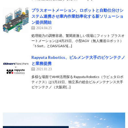
プラスオートメーション、ロボットと自動仕分けシ
ステム連携させ庫内作業効率化する新ソリューショ
ン提供開始
2024.04.25
処理能力の調整容易、繁閑差激しい現場にフィット プラスオ
ートメーションは4月25日、小型AGV（無人搬送ロボット）
「t-Sort」とDAS/GAS/S[…]
Rapyuta Robotics、ビルメンテ大手のビケンテクノ
と業務提携
2021.01.23
多様な場面でAMR活用探る Rapyuta Robotics（ラピュタロボ
ティクス）は1月22日、独立系の総合ビルメンテナンス大手
ビケンテクノ（大阪府[…]