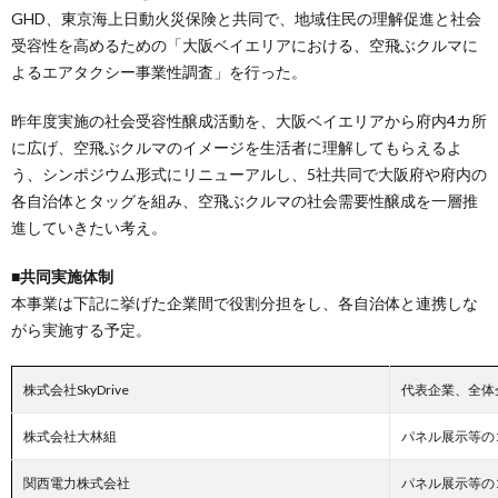
GHD、東京海上日動火災保険と共同で、地域住民の理解促進と社会
受容性を高めるための「大阪ベイエリアにおける、空飛ぶクルマに
よるエアタクシー事業性調査」を行った。
昨年度実施の社会受容性醸成活動を、大阪ベイエリアから府内4カ所
に広げ、空飛ぶクルマのイメージを生活者に理解してもらえるよ
う、シンポジウム形式にリニューアルし、5社共同で大阪府や府内の
各自治体とタッグを組み、空飛ぶクルマの社会需要性醸成を一層推
進していきたい考え。
■共同実施体制
本事業は下記に挙げた企業間で役割分担をし、各自治体と連携しな
がら実施する予定。
株式会社SkyDrive
代表企業、全体
株式会社大林組
パネル展示等の
関西電力株式会社
パネル展示等の