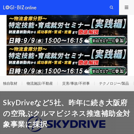
独自取材
物流施設/不動産
災害/事故/不祥事
テクノロジー/製品
SkyDriveなど5社、昨年に続き大阪府
の空飛ぶクルマビジネス推進補助金対
象事業に採択