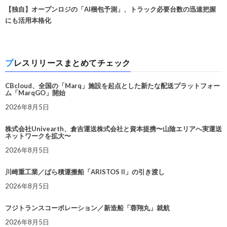
【独自】オープンロジの「AI梱包予測」、トラック必要台数の迅速把握
にも活用本格化
プレスリリースまとめてチェック
CBcloud、全国の「Marq」施設を起点とした新たな配送プラットフォー
ム「MarqGO」開始
2026年8月5日
株式会社Univearth、倉吉運送株式会社と資本提携〜山陰エリアへ実運送
ネットワークを拡大〜
2026年8月5日
川崎重工業／ばら積運搬船「ARISTOS II」の引き渡し
2026年8月5日
フジトランスコーポレーション／新造船「蓉翔丸」就航
2026年8月5日