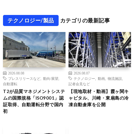
テクノロジー/製品
カテゴリの最新記事
2026.08.08
2026.08.07
プレスリリースなど
,
動向/展望
,
テクノロジー
,
動画
,
物流施設
,
自動運転
記者会見など
T2が品質マネジメントシステ
【現地取材・動画】霞ヶ関キ
ムの国際規格「ISO9001」認
ャピタル、川崎・東扇島の冷
証取得、自動運転分野で国内
凍自動倉庫を公開
初