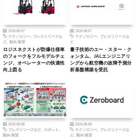
2026.08.07
2026.08.07
テクノロジー
,
プレスリリースな
テクノロジー
,
プレスリリースな
ど
,
動向/展望
ど
ロジスネクストが防爆仕様車
量子技術のエー・スター・ク
のフォークをフルモデルチェ
ォンタム、JALエンジニアリ
ンジ、オペレーターの快適性
ングから航空機の故障予測分
向上図る
析基盤構築を受託
2026.08.06
2026.08.06
プレスリリースなど
,
ロボット
,
テクノロジー
,
プレスリリースな
動向/展望
ど
,
動向/展望