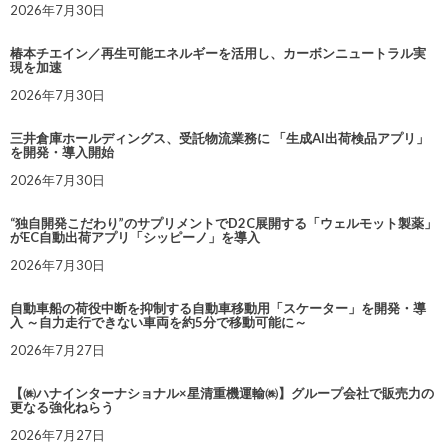
2026年7月30日
椿本チエイン／再生可能エネルギーを活用し、カーボンニュートラル実
現を加速
2026年7月30日
三井倉庫ホールディングス、受託物流業務に 「生成AI出荷検品アプリ」
を開発・導入開始
2026年7月30日
“独自開発こだわり”のサプリメントでD2C展開する「ウェルモット製薬」
がEC自動出荷アプリ「シッピーノ」を導入
2026年7月30日
自動車船の荷役中断を抑制する自動車移動用「スケーター」を開発・導
入 ～自力走行できない車両を約5分で移動可能に～
2026年7月27日
【㈱ハナインターナショナル×星清重機運輸㈱】グループ会社で販売力の
更なる強化ねらう
2026年7月27日