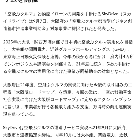
「空飛ぶクルマ」と物流ドローンの開発を手掛けるSkyDrive（スカ
イドライブ）は9月7日、大阪府の「空飛ぶクルマ都市型ビジネス創
造都市推進事業補助金」対象事業に採択されたと発表した。
2025年の大阪・関西万博開催で日本初の空飛ぶクルマ実用化を目指
し、大林組や関西電力、近鉄グループホールディングス（GHD）、
東京海上日動火災保険と連携。今年の秋から冬にかけ、府内計4カ所
でシンポジウムや講演会を開催する。21年度に続き、5社の手掛け
る空飛ぶクルマの実用化に向けた事業が同補助金の対象となった。
大阪府は21年度、空飛ぶクルマの実現に向けた今後の取り組みの工
程表「大阪版ロードマップ」を策定。今回の業は、「空の移動革命
社会実装に向けた大阪版ロードマップ」に定めるアクションプラン
に基づき、事業者が行う各種取り組みを支援。万博時の商用運航実
現を狙っている。
SkyDriveは空飛ぶクルマの運送サービス実現へ21年9月に大阪府、
大阪市と連携協定を締結。同年10月には大林組、関西電力、近鉄