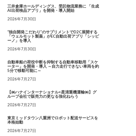
三井倉庫ホールディングス、受託物流業務に 「生成
AI出荷検品アプリ」を開発・導入開始
2026年7月30日
“独自開発こだわり”のサプリメントでD2C展開する
「ウェルモット製薬」がEC自動出荷アプリ「シッピ
ーノ」を導入
2026年7月30日
自動車船の荷役中断を抑制する自動車移動用「スケ
ーター」を開発・導入 ～自力走行できない車両を約
5分で移動可能に～
2026年7月27日
【㈱ハナインターナショナル×星清重機運輸㈱】グ
ループ会社で販売力の更なる強化ねらう
2026年7月27日
東京ミッドタウン八重洲でロボット配送サービスを
本格始動
2026年7月27日