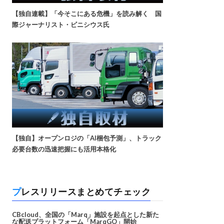
【独自連載】「今そこにある危機」を読み解く 国
際ジャーナリスト・ビニシウス氏
【独自】オープンロジの「AI梱包予測」、トラック
必要台数の迅速把握にも活用本格化
プレスリリースまとめてチェック
CBcloud、全国の「Marq」施設を起点とした新た
な配送プラットフォーム「MarqGO」開始