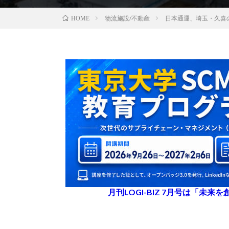
物流施設/不動産
日本通運、埼玉・久喜
HOME
月刊LOGI-BIZ 7月号は「未