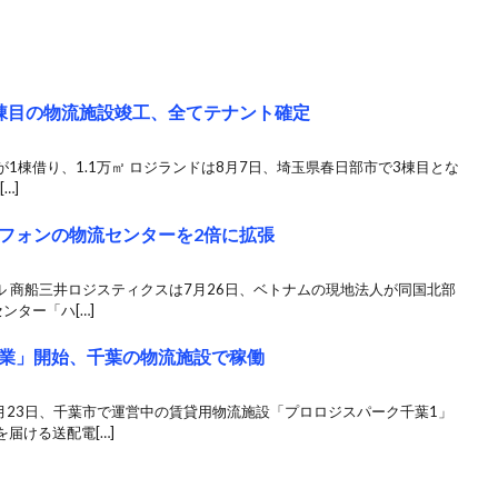
棟目の物流施設竣工、全てテナント確定
1棟借り、1.1万㎡ ロジランドは8月7日、埼玉県春日部市で3棟目とな
…]
フォンの物流センターを2倍に拡張
ル 商船三井ロジスティクスは7月26日、ベトナムの現地法人が同国北部
ンター「ハ[…]
業」開始、千葉の物流施設で稼働
月23日、千葉市で運営中の賃貸用物流施設「プロロジスパーク千葉1」
届ける送配電[…]