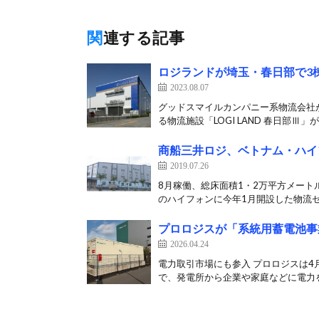
関連する記事
ロジランドが埼玉・春日部で3
2023.08.07
グッドスマイルカンパニー系物流会社が
る物流施設「LOGI LAND 春日部Ⅲ」が[
商船三井ロジ、ベトナム・ハイ
2019.07.26
8月稼働、総床面積1・2万平方メート
のハイフォンに今年1月開設した物流セ
プロロジスが「系統用蓄電池事
2026.04.24
電力取引市場にも参入 プロロジスは4
で、発電所から企業や家庭などに電力を