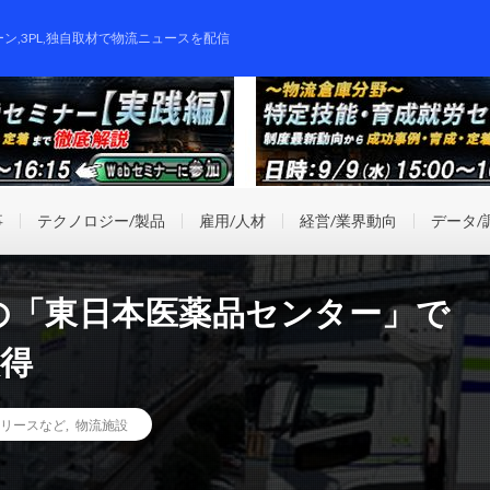
ーン,3PL,独自取材で物流ニュースを配信
事
テクノロジー/製品
雇用/人材
経営/業界動向
データ/
の「東日本医薬品センター」で
取得
リースなど
,
物流施設