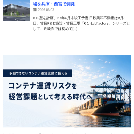
場を兵庫・西宮で開発
2026.08.03
BTS型を計画、27年6月末竣工予定 日鉄興和不動産は8月3
日、賃貸R＆D施設・賃貸工場「0１‐LabFactory」シリーズと
して、近畿圏では初めて[…]