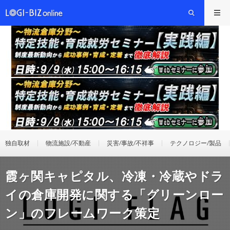
独自取材
物流施設/不動産
災害/事故/不祥事
テクノロジー/製品
霞ヶ関キャピタル、冷凍・冷蔵やドラ
イの倉庫開発に関する「グリーンロー
ン」のフレームワーク策定