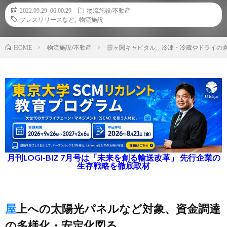
2022.09.29 06:00:29
物流施設/不動産
プレスリリースなど
,
物流施設
物流施設/不動産
霞ヶ関キャピタル、冷凍・冷蔵やドライの
HOME
月刊LOGI-BIZ 7月号は「未来を創る輸送改革」 先行企業の
生存戦略を徹底取材
屋上への太陽光パネルなど対象、資金調達
の多様化・安定化図る