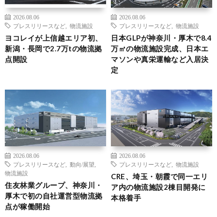
2026.08.06
2026.08.06
プレスリリースなど
,
物流施設
プレスリリースなど
,
物流施設
ヨコレイが上信越エリア初、
日本GLPが神奈川・厚木で8.4
新潟・長岡で2.7万tの物流拠
万㎡の物流施設完成、日本エ
点開設
マソンや真栄運輸など入居決
定
2026.08.06
2026.08.06
プレスリリースなど
,
動向/展望
,
プレスリリースなど
,
物流施設
物流施設
CRE、埼玉・朝霞で同一エリ
住友林業グループ、神奈川・
ア内の物流施設2棟目開発に
厚木で初の自社運営型物流拠
本格着手
点が稼働開始