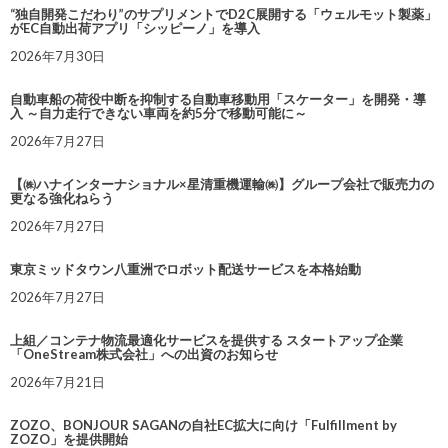
“独自開発こだわり”のサプリメントでD2C展開する「ウェルモット製薬」
がEC自動出荷アプリ「シッピーノ」を導入
2026年7月30日
自動車船の荷役中断を抑制する自動車移動用「スケーター」を開発・導
入 ～自力走行できない車両を約5分で移動可能に～
2026年7月27日
【㈱ハナインターナショナル×星清重機運輸㈱】グループ会社で販売力の
更なる強化ねらう
2026年7月27日
東京ミッドタウン八重洲でロボット配送サービスを本格始動
2026年7月27日
上組／コンテナ物流最適化サービスを提供する スタートアップ企業
「OneStream株式会社」への出資のお知らせ
2026年7月21日
ZOZO、BONJOUR SAGANの自社EC拡大に向け「Fulfillment by
ZOZO」を提供開始