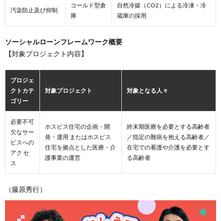
コールド型倉
自然冷媒（CO2）による冷凍・冷
汚染防止及び抑制
庫
蔵庫の採用
ソーシャルローンフレームワーク概要
【対象プロジェクト内容】
プロジェ
クトカテ
対象プロジェクト
対象となる人々
ゴリー
必要不可
ホスピス住宅の企画・開
終末期医療を必要とする高齢者
欠なサー
発・運用 またはホスピス
／指定の難病を抱える高齢者／
ビスへの
住宅を拠点とした医療・介
在宅での看護や介護を必要とす
アク セ
護事業の運営
る高齢者
ス
（藤原秀行）