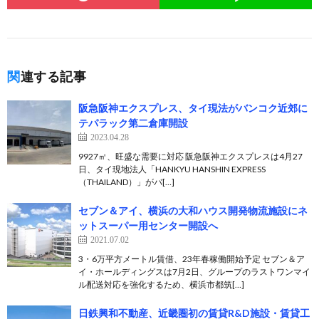
関連する記事
阪急阪神エクスプレス、タイ現法がバンコク近郊に
テパラック第二倉庫開設
2023.04.28
9927㎡、旺盛な需要に対応 阪急阪神エクスプレスは4月27
日、タイ現地法人「HANKYU HANSHIN EXPRESS
（THAILAND）」がバ[…]
セブン＆アイ、横浜の大和ハウス開発物流施設にネ
ットスーパー用センター開設へ
2021.07.02
3・6万平方メートル賃借、23年春稼働開始予定 セブン＆ア
イ・ホールディングスは7月2日、グループのラストワンマイ
ル配送対応を強化するため、横浜市都筑[…]
日鉄興和不動産、近畿圏初の賃貸R&D施設・賃貸工