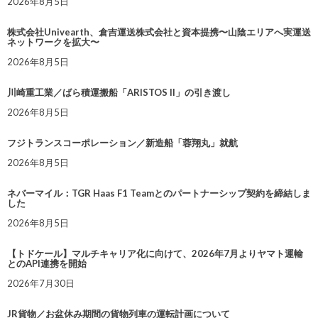
2026年8月5日
株式会社Univearth、倉吉運送株式会社と資本提携〜山陰エリアへ実運送
ネットワークを拡大〜
2026年8月5日
川崎重工業／ばら積運搬船「ARISTOS II」の引き渡し
2026年8月5日
フジトランスコーポレーション／新造船「蓉翔丸」就航
2026年8月5日
ネバーマイル：TGR Haas F1 Teamとのパートナーシップ契約を締結しま
した
2026年8月5日
【トドケール】マルチキャリア化に向けて、2026年7月よりヤマト運輸
とのAPI連携を開始
2026年7月30日
JR貨物／お盆休み期間の貨物列車の運転計画について