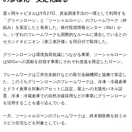
霞ヶ関キャピタルは9月27日、資金調達手法の一環として利用する
「グリーンローン」と「ソーシャルローン」のフレームワーク（枠
組み）を策定したと発表した。格付投資情報センター（R&I）か
ら、いずれのフレームワークも国際的なルールに適合しているとの
セカンドオピニオン（第三者評価）を同日付で取得した。
グリーンローンは環境負荷低減につながる事業、ソーシャルローン
はSDGsへの貢献を目指す事業にそれぞれ使途を限定したローン。
フレームワークは三井住友銀行などの取引金融機関と協働で策定し
た。このうちグリーンローンのフレームワークは、冷凍・冷蔵倉庫
とドライ倉庫を対象のアセットに設定。屋上への太陽光パネル設
置、冷凍・冷蔵倉庫での自然冷媒採用などの事業にグリーンローン
を活用することを盛り込んでいる。
一方、ソーシャルローンのフレームワークは、終末期医療を担うホ
スピス住宅などを対象としている。