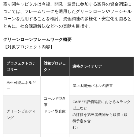
霞ヶ関キャピタルは今後、開発・運営に参加する案件の資金調達に
ついては、フレームワークを適用したグリーンローンやソーシャル
ローンを活用することを検討。資金調達の多様化・安定化を図ると
ともに、社会課題解決などへの貢献も目指す。
グリーンローンフレームワーク概要
【対象プロジェクト内容】
プロジェクトカテ
対象プロジェ
適格クライテリア
ゴリー
クト
再生可能エネルギ
屋上太陽光パネルの設置
ー
コールド型倉
CASBEE 評価認証における A ランク
庫
以上など
グリーンビルディ
ドライ型倉庫
の評価を第三者機関から取得（取
ング
得予定を含
む）