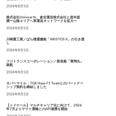
2026年8月5日
株式会社Univearth、倉吉運送株式会社と資本提
携〜山陰エリアへ実運送ネットワークを拡大〜
2026年8月5日
川崎重工業／ばら積運搬船「ARISTOS II」の引き渡
し
2026年8月5日
フジトランスコーポレーション／新造船「蓉翔丸」
就航
2026年8月5日
ネバーマイル：TGR Haas F1 Teamとのパートナー
シップ契約を締結しました
2026年8月5日
【トドケール】マルチキャリア化に向けて、2026
年7月よりヤマト運輸とのAPI連携を開始
2026年7月30日