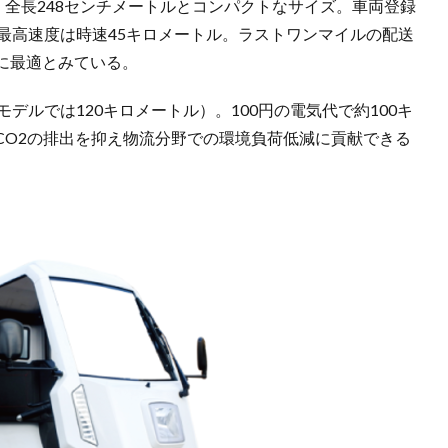
、全長248センチメートルとコンパクトなサイズ。車両登録
最高速度は時速45キロメートル。ラストワンマイルの配送
に最適とみている。
デルでは120キロメートル）。100円の電気代で約100キ
CO2の排出を抑え物流分野での環境負荷低減に貢献できる