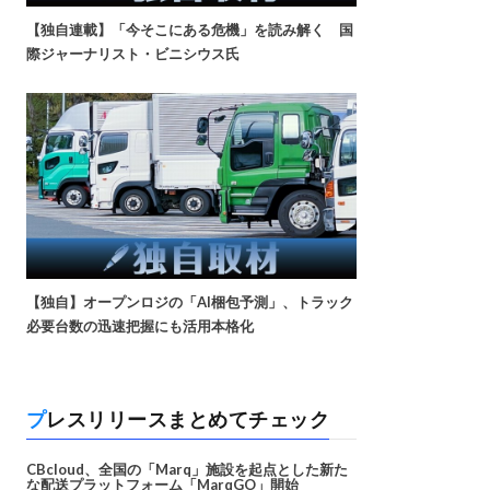
【独自連載】「今そこにある危機」を読み解く 国
際ジャーナリスト・ビニシウス氏
【独自】オープンロジの「AI梱包予測」、トラック
必要台数の迅速把握にも活用本格化
プレスリリースまとめてチェック
CBcloud、全国の「Marq」施設を起点とした新た
な配送プラットフォーム「MarqGO」開始