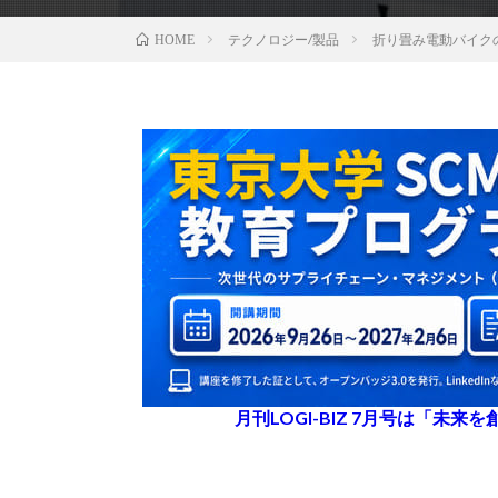
テクノロジー/製品
折り畳み電動バイクの
HOME
月刊LOGI-BIZ 7月号は「未