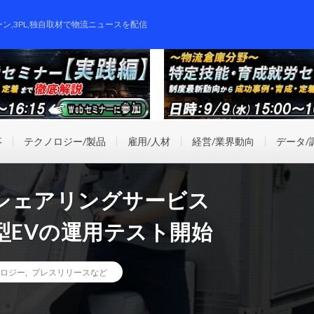
ーン,3PL,独自取材で物流ニュースを配信
事
テクノロジー/製品
雇用/人材
経営/業界動向
データ/
シェアリングサービス
小型EVの運用テスト開始
ロジー
,
プレスリリースなど