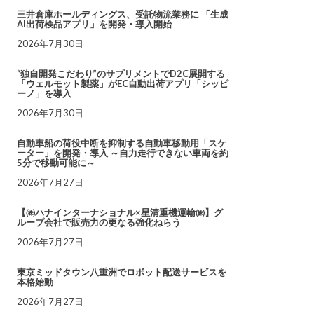
三井倉庫ホールディングス、受託物流業務に 「生成
AI出荷検品アプリ」を開発・導入開始
2026年7月30日
“独自開発こだわり”のサプリメントでD2C展開する
「ウェルモット製薬」がEC自動出荷アプリ「シッピ
ーノ」を導入
2026年7月30日
自動車船の荷役中断を抑制する自動車移動用「スケ
ーター」を開発・導入 ～自力走行できない車両を約
5分で移動可能に～
2026年7月27日
【㈱ハナインターナショナル×星清重機運輸㈱】グ
ループ会社で販売力の更なる強化ねらう
2026年7月27日
東京ミッドタウン八重洲でロボット配送サービスを
本格始動
2026年7月27日