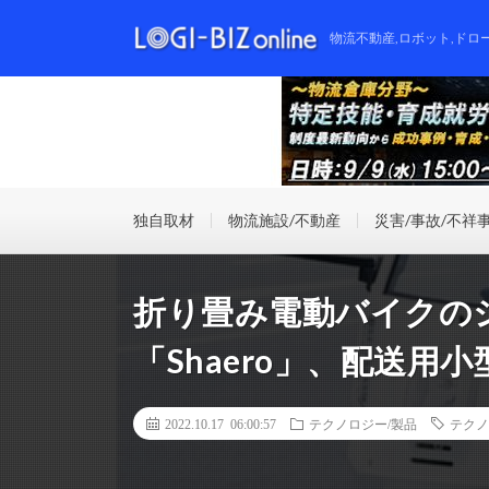
物流不動産,ロボット,ドロ
独自取材
物流施設/不動産
災害/事故/不祥
折り畳み電動バイクの
「Shaero」、配送用
2022.10.17 06:00:57
テクノロジー/製品
テクノ