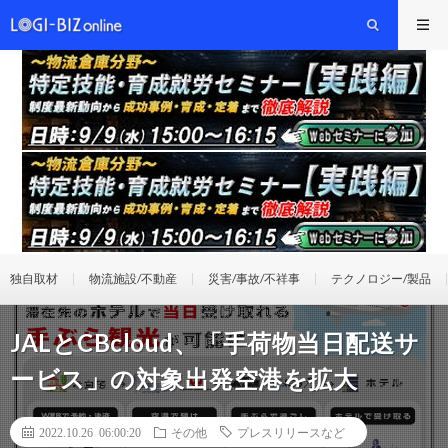
独自取材
物流施設/不動産
災害/事故/不祥事
テクノロジー/製品
JALとCBcloud、「手荷物当日配送サ
ービス」の対象出発空港を拡大
2022.10.26 06:00:20
その他
プレスリリースなど