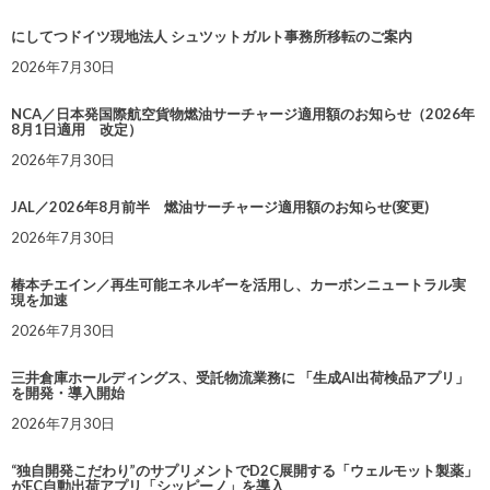
にしてつドイツ現地法人 シュツットガルト事務所移転のご案内
2026年7月30日
NCA／日本発国際航空貨物燃油サーチャージ適用額のお知らせ（2026年
8月1日適用 改定）
2026年7月30日
JAL／2026年8月前半 燃油サーチャージ適用額のお知らせ(変更)
2026年7月30日
椿本チエイン／再生可能エネルギーを活用し、カーボンニュートラル実
現を加速
2026年7月30日
三井倉庫ホールディングス、受託物流業務に 「生成AI出荷検品アプリ」
を開発・導入開始
2026年7月30日
“独自開発こだわり”のサプリメントでD2C展開する「ウェルモット製薬」
がEC自動出荷アプリ「シッピーノ」を導入