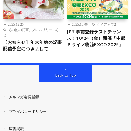
2025.12.25
2025.10.06
タイアップ2
その他の記事
,
プレスリリースな
[PR]事前登録ラストチャン
ど
ス！10/24（金）開催「中部
【お知らせ】年末年始の記事
ミライノ物流EXCO 2025」
配信予定につきまして
Back to Top
メルマガ会員登録
プライバシーポリシー
広告掲載