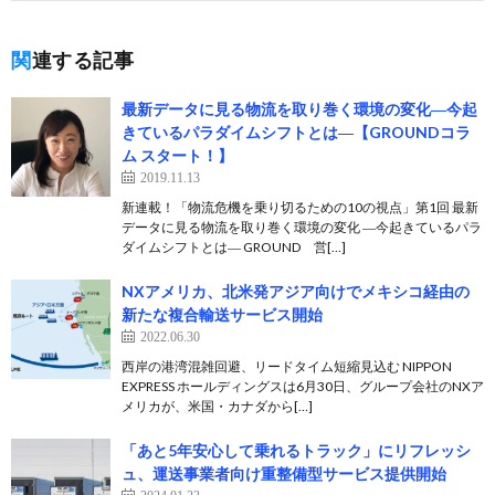
関連する記事
最新データに見る物流を取り巻く環境の変化―今起
きているパラダイムシフトとは―【GROUNDコラ
ム スタート！】
2019.11.13
新連載！「物流危機を乗り切るための10の視点」第1回 最新
データに見る物流を取り巻く環境の変化 ―今起きているパラ
ダイムシフトとは― GROUND 営[…]
NXアメリカ、北米発アジア向けでメキシコ経由の
新たな複合輸送サービス開始
2022.06.30
西岸の港湾混雑回避、リードタイム短縮見込む NIPPON
EXPRESS ホールディングスは6月30日、グループ会社のNXア
メリカが、米国・カナダから[…]
「あと5年安心して乗れるトラック」にリフレッシ
ュ、運送事業者向け重整備型サービス提供開始
2024.01.23