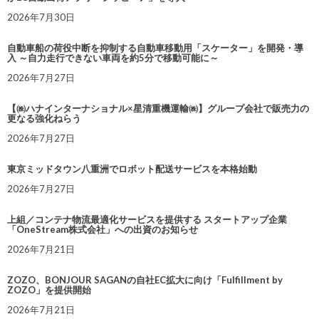
2026年7月30日
自動車船の荷役中断を抑制する自動車移動用「スケーター」を開発・導
入 ～自力走行できない車両を約5分で移動可能に～
2026年7月27日
【㈱ハナインターナショナル×星清重機運輸㈱】グループ会社で販売力の
更なる強化ねらう
2026年7月27日
東京ミッドタウン八重洲でロボット配送サービスを本格始動
2026年7月27日
上組／コンテナ物流最適化サービスを提供する スタートアップ企業
「OneStream株式会社」への出資のお知らせ
2026年7月21日
ZOZO、BONJOUR SAGANの自社EC拡大に向け「Fulfillment by
ZOZO」を提供開始
2026年7月21日