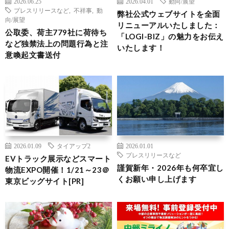
2026.06.25
2026.04.01
動向/展望
プレスリリースなど
,
不祥事
,
動
弊社公式ウェブサイトを全面
向/展望
リニューアルいたしました：
公取委、荷主779社に荷待ち
「LOGI-BIZ」の魅力をお伝え
など独禁法上の問題行為と注
いたします！
意喚起文書送付
2026.01.09
タイアップ2
2026.01.01
プレスリリースなど
EVトラック展示などスマート
謹賀新年・2026年も何卒宜し
物流EXPO開催！1/21～23＠
くお願い申し上げます
東京ビッグサイト[PR]