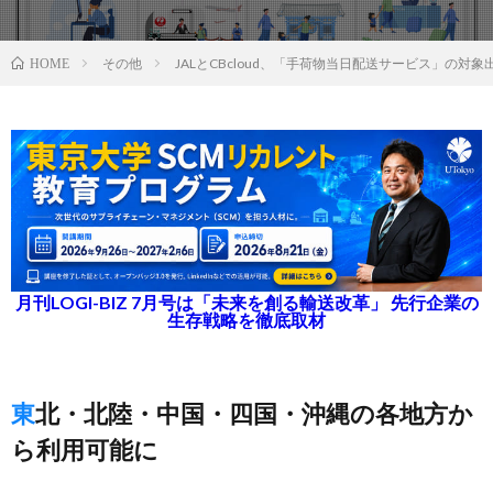
その他
JALとCBcloud、「手荷物当日配送サービス」の対
HOME
月刊LOGI-BIZ 7月号は「未来を創る輸送改革」 先行企業の
生存戦略を徹底取材
東北・北陸・中国・四国・沖縄の各地方か
ら利用可能に