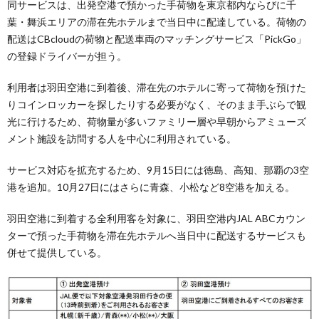
同サービスは、出発空港で預かった手荷物を東京都内ならびに千
葉・舞浜エリアの滞在先ホテルまで当日中に配達している。荷物の
配送はCBcloudの荷物と配送車両のマッチングサービス「PickGo」
の登録ドライバーが担う。
利用者は羽田空港に到着後、滞在先のホテルに寄って荷物を預けた
りコインロッカーを探したりする必要がなく、そのまま手ぶらで観
光に行けるため、荷物量が多いファミリー層や早朝からアミューズ
メント施設を訪問する人を中心に利用されている。
サービス対応を拡充するため、9月15日には徳島、高知、那覇の3空
港を追加。10月27日にはさらに青森、小松など8空港を加える。
羽田空港に到着する全利用客を対象に、羽田空港内JAL ABCカウン
ターで預った手荷物を滞在先ホテルへ当日中に配送するサービスも
併せて提供している。