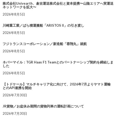
株式会社Univearth、倉吉運送株式会社と資本提携〜山陰エリアへ実運送
ネットワークを拡大〜
2026年8月5日
川崎重工業／ばら積運搬船「ARISTOS II」の引き渡し
2026年8月5日
フジトランスコーポレーション／新造船「蓉翔丸」就航
2026年8月5日
ネバーマイル：TGR Haas F1 Teamとのパートナーシップ契約を締結しま
した
2026年8月5日
【トドケール】マルチキャリア化に向けて、2026年7月よりヤマト運輸
とのAPI連携を開始
2026年7月30日
JR貨物／お盆休み期間の貨物列車の運転計画について
2026年7月30日