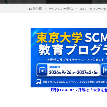
テクノロジー/製品
JDSC、センコーの
HOME
月刊LOGI-BIZ 7月号は「未