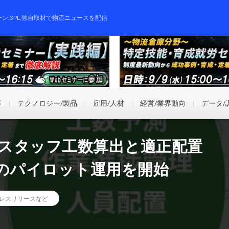
ーン,3PL,独自取材で物流ニュースを配信
事
テクノロジー/製品
雇用/人材
経営/業界動向
データ/
庫スタッフ工数算出と適正配置
トのパイロット運用を開始
レスリリースなど