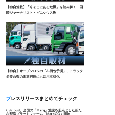
【独自連載】「今そこにある危機」を読み解く 国
際ジャーナリスト・ビニシウス氏
【独自】オープンロジの「AI梱包予測」、トラック
必要台数の迅速把握にも活用本格化
プレスリリースまとめてチェック
CBcloud、全国の「Marq」施設を起点とした新た
な配送プラットフォーム「MarqGO」開始