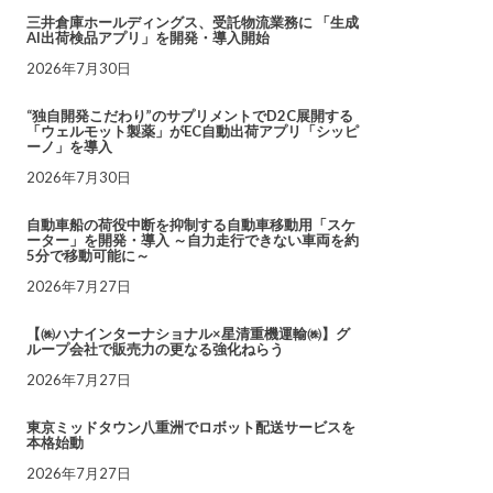
三井倉庫ホールディングス、受託物流業務に 「生成
AI出荷検品アプリ」を開発・導入開始
2026年7月30日
“独自開発こだわり”のサプリメントでD2C展開する
「ウェルモット製薬」がEC自動出荷アプリ「シッピ
ーノ」を導入
2026年7月30日
自動車船の荷役中断を抑制する自動車移動用「スケ
ーター」を開発・導入 ～自力走行できない車両を約
5分で移動可能に～
2026年7月27日
【㈱ハナインターナショナル×星清重機運輸㈱】グ
ループ会社で販売力の更なる強化ねらう
2026年7月27日
東京ミッドタウン八重洲でロボット配送サービスを
本格始動
2026年7月27日