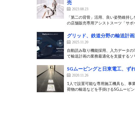
売
2023.08.23
「第二の背骨」活用、良い姿勢維持しな
の店舗販売専用アシストスーツ「サポー
グリッド、鉄道分野の輸送計画
2025.11.20
自動読み取り機能採用、入力データの準
て輸送計画の業務最適化を支援するソリ
SGムービングと日東電工、ず
2020.11.26
1人で設置可能な専用施工機具も、事業
荷物の輸送などを手掛けるSGムービングは