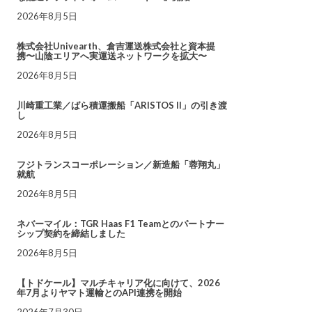
2026年8月5日
株式会社Univearth、倉吉運送株式会社と資本提
携〜山陰エリアへ実運送ネットワークを拡大〜
2026年8月5日
川崎重工業／ばら積運搬船「ARISTOS II」の引き渡
し
2026年8月5日
フジトランスコーポレーション／新造船「蓉翔丸」
就航
2026年8月5日
ネバーマイル：TGR Haas F1 Teamとのパートナー
シップ契約を締結しました
2026年8月5日
【トドケール】マルチキャリア化に向けて、2026
年7月よりヤマト運輸とのAPI連携を開始
2026年7月30日