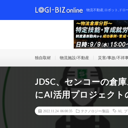
物流不動産,ロボット,ドロ
独自取材
物流施設/不動産
災害/事故/不祥
JDSC、センコーの倉
にAI活用プロジェク
2022.11.24 06:00:35
テクノロジー/製品
AI
,
プ