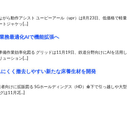
がら動作アシスト ユーピーアール（upr）は8月23日、低価格で軽量
トジャケッ[…]
業務最適化AIで機能拡張へ
備作業効率化図る グリッドは11月19日、鉄道分野向けにAIを活用し
ューション[…]
れにくく撤去しやすい新たな床養生材を開発
者向けに拡販図る SGホールディングス（HD）傘下で引っ越しや大型
11月2[…]