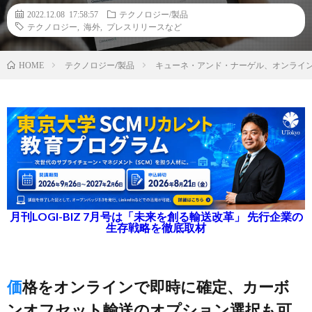
2022.12.08 17:58:57
テクノロジー/製品
テクノロジー
,
海外
,
プレスリリースなど
テクノロジー/製品
キューネ・アンド・ナーゲル、オンライ
HOME
月刊LOGI-BIZ 7月号は「未来を創る輸送改革」 先行企業の
生存戦略を徹底取材
価格をオンラインで即時に確定、カーボ
ンオフセット輸送のオプション選択も可