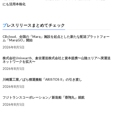
にも活用本格化
プレスリリースまとめてチェック
CBcloud、全国の「Marq」施設を起点とした新たな配送プラットフォー
ム「MarqGO」開始
2026年8月5日
株式会社Univearth、倉吉運送株式会社と資本提携〜山陰エリアへ実運送
ネットワークを拡大〜
2026年8月5日
川崎重工業／ばら積運搬船「ARISTOS II」の引き渡し
2026年8月5日
フジトランスコーポレーション／新造船「蓉翔丸」就航
2026年8月5日