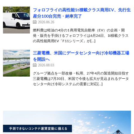
フォロフライの高性能1t積載クラス商用EV、先行生
産分100台完売・納車完了
2026.06.26
燃料費は軽油の4分の1 商用電気自動車（EV）の企画・開
発・販売を手掛けるフォロフライは6月26日、1t積載クラス
の高性能商用EV「F11シリーズ」が[…]
三菱電機、米国にデータセンター向け冷却機器工場
を開設へ
2026.08.03
グループ拠点を一部改修・転用、27年4月の製造開始目指す
三菱電機は7月30日、米国で今後も拡大が見込まれるデータ
センター向け冷却システムの需要に対応[…]