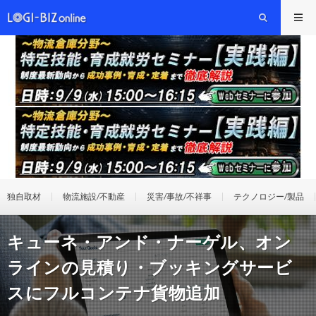
独自取材
物流施設/不動産
災害/事故/不祥事
テクノロジー/製品
キューネ・アンド・ナーゲル、オン
ラインの見積り・ブッキングサービ
スにフルコンテナ貨物追加