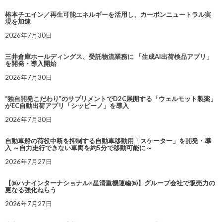
椿本チエイン／再生可能エネルギーを活用し、カーボンニュートラル実
現を加速
2026年7月30日
三井倉庫ホールディングス、受託物流業務に 「生成AI出荷検品アプリ」
を開発・導入開始
2026年7月30日
“独自開発こだわり”のサプリメントでD2C展開する「ウェルモット製薬」
がEC自動出荷アプリ「シッピーノ」を導入
2026年7月30日
自動車船の荷役中断を抑制する自動車移動用「スケーター」を開発・導
入 ～自力走行できない車両を約5分で移動可能に～
2026年7月27日
【㈱ハナインターナショナル×星清重機運輸㈱】グループ会社で販売力の
更なる強化ねらう
2026年7月27日