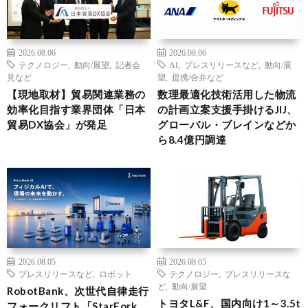
2026.08.06
2026.08.06
テクノロジー
,
動向/展望
,
記者会
AI
,
プレスリリースなど
,
動向/展
見など
望
,
提携/合弁など
【現地取材】貿易関連業務の
数理最適化技術活用した物流
効率化目指す業界団体「日本
の計画立案支援手掛けるJIJ、
貿易DX協会」が発足
グローバル・ブレインなどか
ら8.4億円調達
2026.08.05
2026.08.05
プレスリリースなど
,
ロボット
テクノロジー
,
プレスリリースな
ど
,
動向/展望
RobotBank、次世代自律走行
トヨタL&F、国内向け1～3.5t
フォークリフト「StarFork