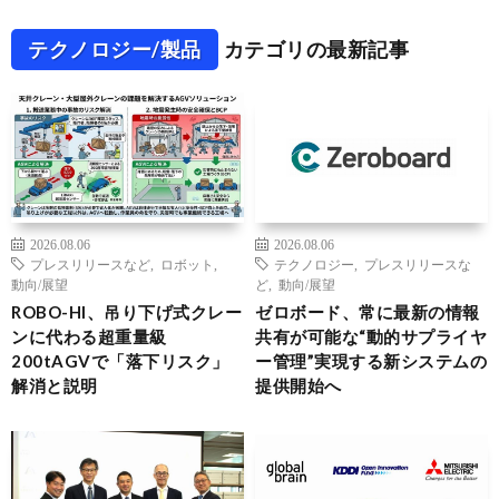
テクノロジー/製品
カテゴリの最新記事
2026.08.06
2026.08.06
プレスリリースなど
,
ロボット
,
テクノロジー
,
プレスリリースな
動向/展望
ど
,
動向/展望
ROBO-HI、吊り下げ式クレー
ゼロボード、常に最新の情報
ンに代わる超重量級
共有が可能な“動的サプライヤ
200tAGVで「落下リスク」
ー管理”実現する新システムの
解消と説明
提供開始へ