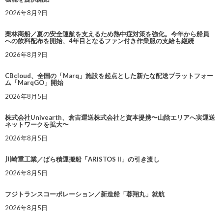
2026年8月9日
栗林商船／夏の安全運航を支えるため熱中症対策を強化。今年から船員
への飲料配布を開始、4年目となるファン付き作業服の支給も継続
2026年8月9日
CBcloud、全国の「Marq」施設を起点とした新たな配送プラットフォー
ム「MarqGO」開始
2026年8月5日
株式会社Univearth、倉吉運送株式会社と資本提携〜山陰エリアへ実運送
ネットワークを拡大〜
2026年8月5日
川崎重工業／ばら積運搬船「ARISTOS II」の引き渡し
2026年8月5日
フジトランスコーポレーション／新造船「蓉翔丸」就航
2026年8月5日