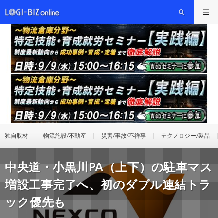
独自取材
物流施設/不動産
災害/事故/不祥事
テクノロジー/製品
中央道・小黒川PA（上下）の駐車マス
増設工事完了へ、初のダブル連結トラ
ック優先も