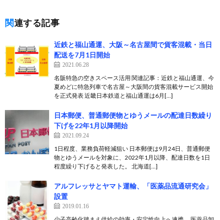
関連する記事
近鉄と福山通運、大阪～名古屋間で貨客混載・当日
配送を7月1日開始
2021.06.28
名阪特急の空きスペース活用 関連記事：近鉄と福山通運、今
夏めどに特急列車で名古屋～大阪間の貨客混載サービス開始
を正式発表 近畿日本鉄道と福山通運は6月[…]
日本郵便、普通郵便物とゆうメールの配達日数繰り
下げを22年1月以降開始
2021.09.24
1日程度、業務負荷軽減狙い 日本郵便は9月24日、普通郵便
物とゆうメールを対象に、2022年1月以降、配達日数を1日
程度繰り下げると発表した。 北海道[…]
アルフレッサとヤマト運輸、「医薬品流通研究会」
設置
2019.01.16
少子高齢化踏まえ供給の効率・安定性向上へ連携 医薬品卸