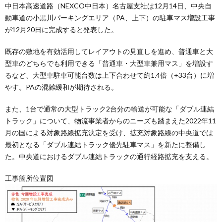
中日本高速道路（NEXCO中日本）名古屋支社は12月14日、中央自
動車道の小黒川パーキングエリア（PA、上下）の駐車マス増設工事
が12月20日に完成すると発表した。
既存の敷地を有効活用してレイアウトの見直しを進め、普通車と大
型車のどちらでも利用できる「普通車・大型車兼用マス」を増設す
るなど、大型車駐車可能台数は上下合わせて約1.4倍（+33台）に増
やす。PAの混雑緩和が期待される。
また、1台で通常の大型トラック2台分の輸送が可能な「ダブル連結
トラック」について、物流事業者からのニーズも踏まえた2022年11
月の国による対象路線拡充決定を受け、拡充対象路線の中央道では
最初となる「ダブル連結トラック優先駐車マス」を新たに整備し
た。中央道におけるダブル連結トラックの通行経路拡充を支える。
工事箇所位置図