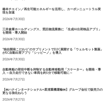
椿本チエイン／再生可能エネルギーを活用し、カーボンニュートラル実
現を加速
2026年7月30日
三井倉庫ホールディングス、受託物流業務に 「生成AI出荷検品アプリ」
を開発・導入開始
2026年7月30日
“独自開発こだわり”のサプリメントでD2C展開する「ウェルモット製薬」
がEC自動出荷アプリ「シッピーノ」を導入
2026年7月30日
自動車船の荷役中断を抑制する自動車移動用「スケーター」を開発・導
入 ～自力走行できない車両を約5分で移動可能に～
2026年7月27日
【㈱ハナインターナショナル×星清重機運輸㈱】グループ会社で販売力の
更なる強化ねらう
2026年7月27日