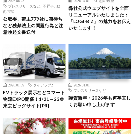
2026.06.25
2026.04.01
動向/展望
プレスリリースなど
,
不祥事
,
動
弊社公式ウェブサイトを全面
向/展望
リニューアルいたしました：
公取委、荷主779社に荷待ち
「LOGI-BIZ」の魅力をお伝え
など独禁法上の問題行為と注
いたします！
意喚起文書送付
2026.01.09
タイアップ2
2026.01.01
プレスリリースなど
EVトラック展示などスマート
謹賀新年・2026年も何卒宜し
物流EXPO開催！1/21～23＠
くお願い申し上げます
東京ビッグサイト[PR]