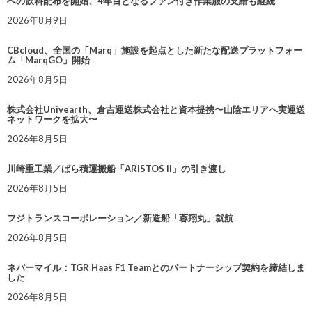
への飲料配布を開始、4年目となるファン付き作業服の支給も継続
2026年8月9日
CBcloud、全国の「Marq」施設を起点とした新たな配送プラットフォー
ム「MarqGO」開始
2026年8月5日
株式会社Univearth、倉吉運送株式会社と資本提携〜山陰エリアへ実運送
ネットワークを拡大〜
2026年8月5日
川崎重工業／ばら積運搬船「ARISTOS II」の引き渡し
2026年8月5日
フジトランスコーポレーション／新造船「蓉翔丸」就航
2026年8月5日
ネバーマイル：TGR Haas F1 Teamとのパートナーシップ契約を締結しま
した
2026年8月5日