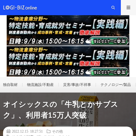
独自取材
物流施設/不動産
災害/事故/不祥事
テクノロジー/製品
オイシックスの「牛乳とかサブス
ク」、利用者15万人突破
2022.12.15 18:27:51
その他