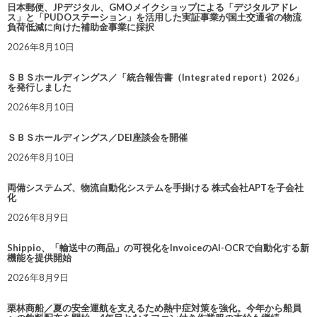
日本郵便、JPデジタル、GMOメイクショップによる「デジタルアドレ
ス」と「PUDOステーション」を活用した実証事業が国土交通省の物流
負荷低減に向けた補助金事業に採択
2026年8月10日
ＳＢＳホールディングス／「統合報告書（Integrated report）2026」
を発行しました
2026年8月10日
ＳＢＳホールディングス／DEI座談会を開催
2026年8月10日
両備システムズ、物流自動化システムを手掛ける 株式会社APTを子会社
化
2026年8月9日
Shippio、「輸送中の商品」の可視化をInvoiceのAI-OCRで自動化する新
機能を提供開始
2026年8月9日
栗林商船／夏の安全運航を支えるため熱中症対策を強化。今年から船員