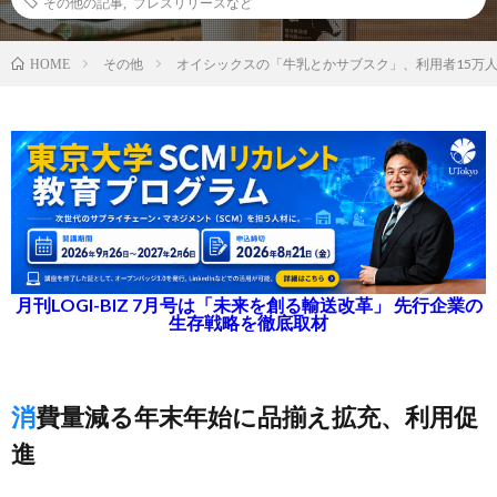
その他の記事
,
プレスリリースなど
その他
オイシックスの「牛乳とかサブスク」、利用者15万
HOME
月刊LOGI-BIZ 7月号は「未来を創る輸送改革」 先行企業の
生存戦略を徹底取材
消費量減る年末年始に品揃え拡充、利用促
進