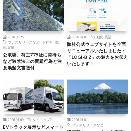
2026.06.25
2026.04.01
動向/展望
プレスリリースなど
,
不祥事
,
動
弊社公式ウェブサイトを全面
向/展望
リニューアルいたしました：
公取委、荷主779社に荷待ち
「LOGI-BIZ」の魅力をお伝え
など独禁法上の問題行為と注
いたします！
意喚起文書送付
2026.01.09
タイアップ2
2026.01.01
プレスリリースなど
EVトラック展示などスマート