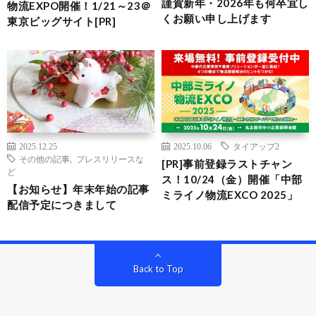
謹賀新年・2026年も何卒宜し
物流EXPO開催！1/21～23＠
くお願い申し上げます
東京ビッグサイト[PR]
2025.12.25
2025.10.06
タイアップ2
その他の記事
,
プレスリリースな
[PR]事前登録ラストチャン
ど
ス！10/24（金）開催「中部
【お知らせ】年末年始の記事
ミライノ物流EXCO 2025」
配信予定につきまして
Back to Top