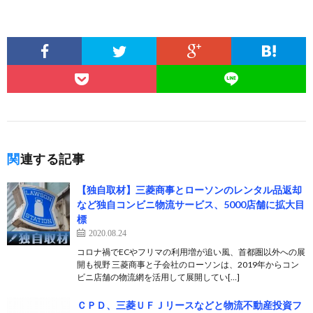
関連する記事
【独自取材】三菱商事とローソンのレンタル品返却
など独自コンビニ物流サービス、5000店舗に拡大目
標
2020.08.24
コロナ禍でECやフリマの利用増が追い風、首都圏以外への展
開も視野 三菱商事と子会社のローソンは、2019年からコン
ビニ店舗の物流網を活用して展開してい[…]
ＣＰＤ、三菱ＵＦＪリースなどと物流不動産投資フ