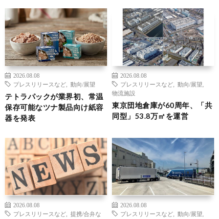
2026.08.08
2026.08.08
プレスリリースなど
,
動向/展望
プレスリリースなど
,
動向/展望
,
物流施設
テトラパックが業界初、常温
東京団地倉庫が60周年、「共
保存可能なツナ製品向け紙容
同型」53.8万㎡を運営
器を発表
2026.08.08
2026.08.08
プレスリリースなど
,
提携/合弁な
プレスリリースなど
,
動向/展望
,