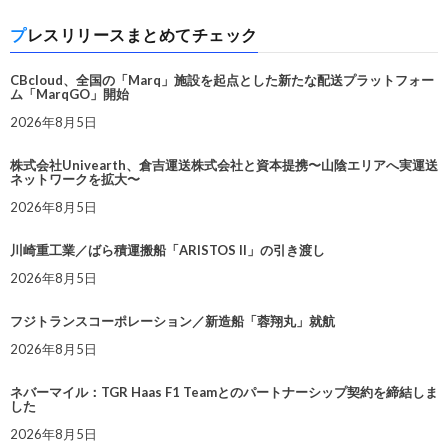
プレスリリースまとめてチェック
CBcloud、全国の「Marq」施設を起点とした新たな配送プラットフォー
ム「MarqGO」開始
2026年8月5日
株式会社Univearth、倉吉運送株式会社と資本提携〜山陰エリアへ実運送
ネットワークを拡大〜
2026年8月5日
川崎重工業／ばら積運搬船「ARISTOS II」の引き渡し
2026年8月5日
フジトランスコーポレーション／新造船「蓉翔丸」就航
2026年8月5日
ネバーマイル：TGR Haas F1 Teamとのパートナーシップ契約を締結しま
した
2026年8月5日