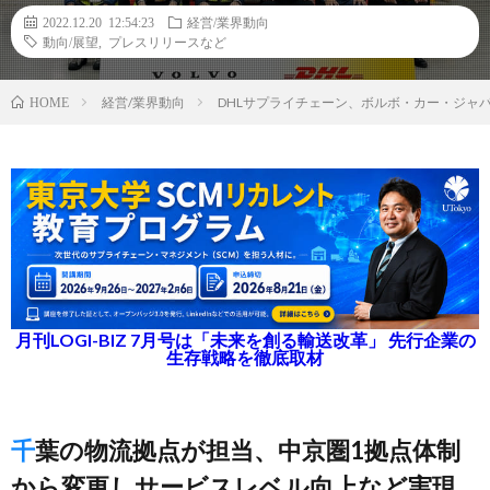
2022.12.20 12:54:23
経営/業界動向
動向/展望
,
プレスリリースなど
経営/業界動向
DHLサプライチェーン、ボルボ・カー・ジャ
HOME
月刊LOGI-BIZ 7月号は「未来を創る輸送改革」 先行企業の
生存戦略を徹底取材
千葉の物流拠点が担当、中京圏1拠点体制
から変更しサービスレベル向上など実現