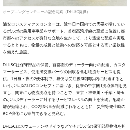
オープニングセレモニーの記念写真（DHLSC提供）
浦安ロジスティクスセンターは、近年日本国内での需要が増してい
るボルボの乗用車事業をサポート。首都高湾岸線の至近に位置し都
市部へのアクセスが良好な立地を生かして、より迅速な配送を実現
するとともに、物量の成長と波動への対応を可能とする高い柔軟性
を備えた施設。
DHLSCは保守部品の保管、首都圏のディーラー向けの配送、カスタ
マーサービス、使用済交換パーツの回収を含む物流サービスを提
供。1日昼・夜の2便体制で、昼便は受注後3時間以内に配送すると
いうボルボのLDCコンセプトに基づき、従来の中京圏1拠点体制を見
直し、関東にも物流拠点を持つことで、東京・神奈川・千葉・埼玉
のボルボディーラーに対するサービスレベルの向上を実現。配送距
離が短縮され、CO2排出量が削減されるとともに、災害等発生時の
BCP強化にも寄与できると見込む。
DHLSCはスウェーデンやドイツなどでもボルボの保守部品物流を担