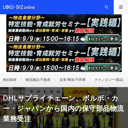
独自取材
物流施設/不動産
災害/事故/不祥事
テクノロジー/製品
DHLサプライチェーン、ボルボ・カ
ー・ジャパンから国内の保守部品物流
業務受注