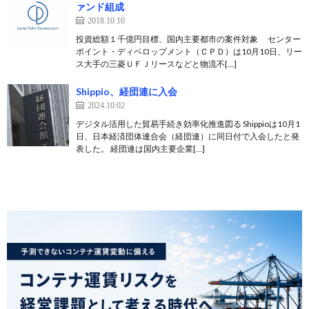
ァンド組成
2018.10.10
投資総額１千億円目標、国内主要都市の案件対象 センター
ポイント・ディベロップメント（ＣＰＤ）は10月10日、リー
ス大手の三菱ＵＦＪリースなどと物流不[…]
Shippio、経団連に入会
2024.10.02
デジタル活用した貿易手続き効率化推進図る Shippioは10月1
日、日本経済団体連合会（経団連）に同日付で入会したと発
表した。 経団連は国内主要企業[…]