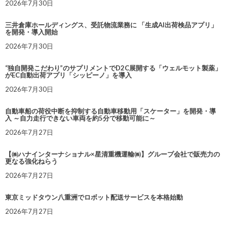
2026年7月30日
三井倉庫ホールディングス、受託物流業務に 「生成AI出荷検品アプリ」
を開発・導入開始
2026年7月30日
“独自開発こだわり”のサプリメントでD2C展開する「ウェルモット製薬」
がEC自動出荷アプリ「シッピーノ」を導入
2026年7月30日
自動車船の荷役中断を抑制する自動車移動用「スケーター」を開発・導
入 ～自力走行できない車両を約5分で移動可能に～
2026年7月27日
【㈱ハナインターナショナル×星清重機運輸㈱】グループ会社で販売力の
更なる強化ねらう
2026年7月27日
東京ミッドタウン八重洲でロボット配送サービスを本格始動
2026年7月27日