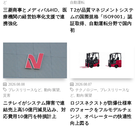
ど
自動運転
三菱商事とメディパルHD、医
T2が品質マネジメントシステ
療機関の経営効率化支援で連
ムの国際規格「ISO9001」認
携強化
証取得、自動運転分野で国内
初
2026.08.08
2026.08.07
プレスリリースなど
,
動向/展望
,
テクノロジー
,
プレスリリースな
災害
ど
,
動向/展望
ニチレイがシステム障害で連
ロジスネクストが防爆仕様車
結売上高50億円減見込み、対
のフォークをフルモデルチェ
応費用10億円を特損計上
ンジ、オペレーターの快適性
向上図る