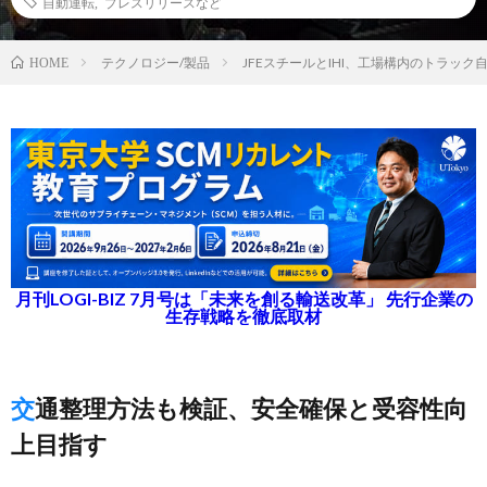
自動運転
,
プレスリリースなど
テクノロジー/製品
JFEスチールとIHI、工場構内のトラッ
HOME
月刊LOGI-BIZ 7月号は「未来を創る輸送改革」 先行企業の
生存戦略を徹底取材
交通整理方法も検証、安全確保と受容性向
上目指す