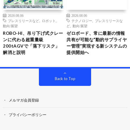
2026.08.06
2026.08.06
プレスリリースなど
,
ロボット
,
テクノロジー
,
プレスリリースな
動向/展望
ど
,
動向/展望
ROBO-HI、吊り下げ式クレー
ゼロボード、常に最新の情報
ンに代わる超重量級
共有が可能な“動的サプライヤ
200tAGVで「落下リスク」
ー管理”実現する新システムの
解消と説明
提供開始へ
Back to Top
メルマガ会員登録
プライバシーポリシー