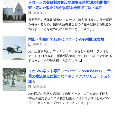
ドローンの登録制度創設や主要空港周辺の無断飛行
禁止定めた改正2法が参院本会議で可決・成立
2020.06.17
身元不明の機体規制狙い ドローン（無人飛行機）の安全運行
を確保するため、機体の所有者などの情報を登録する制度を
創設することを定めた改正航空法と、主要空[…]
岡山・和気町で12月にドローンの荷物配送実験
2018.11.19
河川上空を飛行、ファミリーマートなども参加 ファミリー
マートは11月16日、岡山県和気町で12日1～14日に行われる
ドローン（小型無人機）を活用した[…]
イオンのネット専用スーパー「Green Beans」、千
葉の物流拠点に新たなロボティクスソリューション
導入
2025.06.30
AIが商品の形状を認識して自動ピック、人手を介さず最大
20kgの注文ボックス積載自動化も イオンネクストは6月30
日、イオングループのインターネットス[…]