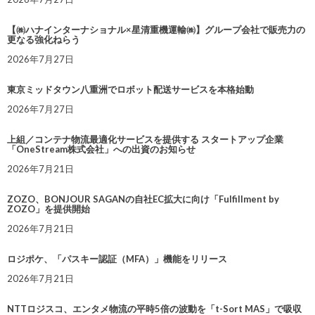
【㈱ハナインターナショナル×星清重機運輸㈱】グループ会社で販売力の
更なる強化ねらう
2026年7月27日
東京ミッドタウン八重洲でロボット配送サービスを本格始動
2026年7月27日
上組／コンテナ物流最適化サービスを提供する スタートアップ企業
「OneStream株式会社」への出資のお知らせ
2026年7月21日
ZOZO、BONJOUR SAGANの自社EC拡大に向け「Fulfillment by
ZOZO」を提供開始
2026年7月21日
ロジポケ、「パスキー認証（MFA）」機能をリリース
2026年7月21日
NTTロジスコ、エンタメ物流の平時5倍の波動を「t-Sort MAS」で吸収