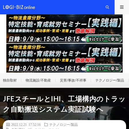
独自取材
物流施設/不動産
災害/事故/不祥事
テクノロジー/製品
JFEスチールとIHI、工場構内のトラッ
ク自動搬送システム実証試験へ
2022.12.21 17:52:16
テクノロジー/製品