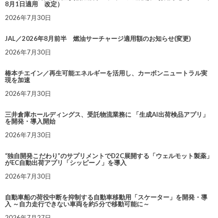
8月1日適用 改定）
2026年7月30日
JAL／2026年8月前半 燃油サーチャージ適用額のお知らせ(変更)
2026年7月30日
椿本チエイン／再生可能エネルギーを活用し、カーボンニュートラル実
現を加速
2026年7月30日
三井倉庫ホールディングス、受託物流業務に 「生成AI出荷検品アプリ」
を開発・導入開始
2026年7月30日
“独自開発こだわり”のサプリメントでD2C展開する「ウェルモット製薬」
がEC自動出荷アプリ「シッピーノ」を導入
2026年7月30日
自動車船の荷役中断を抑制する自動車移動用「スケーター」を開発・導
入 ～自力走行できない車両を約5分で移動可能に～
2026年7月27日