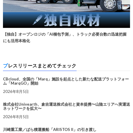
【独自】オープンロジの「AI梱包予測」、トラック必要台数の迅速把握
にも活用本格化
プレスリリースまとめてチェック
CBcloud、全国の「Marq」施設を起点とした新たな配送プラットフォー
ム「MarqGO」開始
2026年8月5日
株式会社Univearth、倉吉運送株式会社と資本提携〜山陰エリアへ実運送
ネットワークを拡大〜
2026年8月5日
川崎重工業／ばら積運搬船「ARISTOS II」の引き渡し