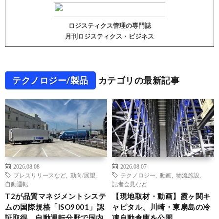
ロジスティクス管理の専門誌
月刊ロジスティクス・ビジネス
テクノロジー/製品
カテゴリの最新記事
2026.08.08
2026.08.07
プレスリリースなど
,
動向/展望
,
テクノロジー
,
動画
,
物流施設
,
自動運転
記者会見など
T2が品質マネジメントシステ
【現地取材・動画】霞ヶ関キ
ムの国際規格「ISO9001」認
ャピタル、川崎・東扇島の冷
証取得、自動運転分野で国内
凍自動倉庫を公開