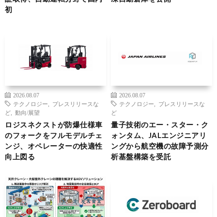
初
2026.08.07
2026.08.07
テクノロジー
,
プレスリリースな
テクノロジー
,
プレスリリースな
ど
,
動向/展望
ど
ロジスネクストが防爆仕様車
量子技術のエー・スター・ク
のフォークをフルモデルチェ
ォンタム、JALエンジニアリ
ンジ、オペレーターの快適性
ングから航空機の故障予測分
向上図る
析基盤構築を受託