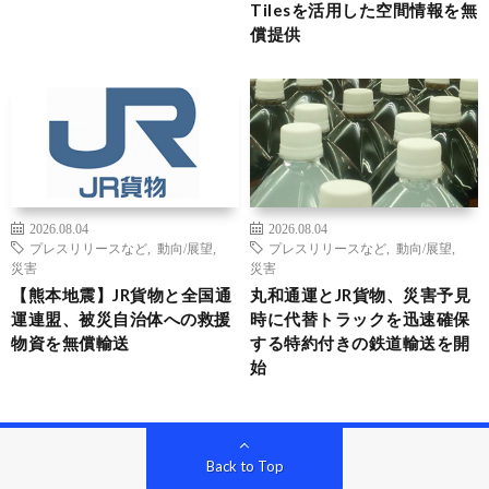
Tilesを活用した空間情報を無
償提供
2026.08.04
2026.08.04
プレスリリースなど
,
動向/展望
,
プレスリリースなど
,
動向/展望
,
災害
災害
【熊本地震】JR貨物と全国通
丸和通運とJR貨物、災害予見
運連盟、被災自治体への救援
時に代替トラックを迅速確保
物資を無償輸送
する特約付きの鉄道輸送を開
始
Back to Top