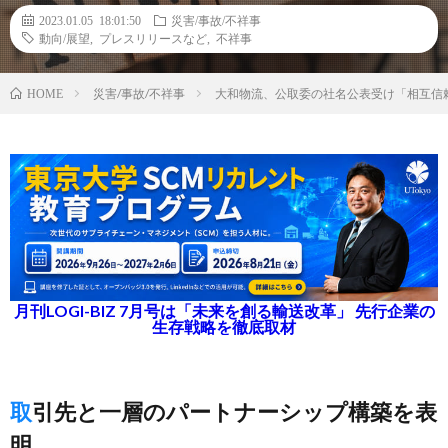
2023.01.05 18:01:50
災害/事故/不祥事
動向/展望
,
プレスリリースなど
,
不祥事
災害/事故/不祥事
大和物流、公取委の社名公表受け「相互信
HOME
月刊LOGI-BIZ 7月号は「未来を創る輸送改革」 先行企業の
生存戦略を徹底取材
取引先と一層のパートナーシップ構築を表
明