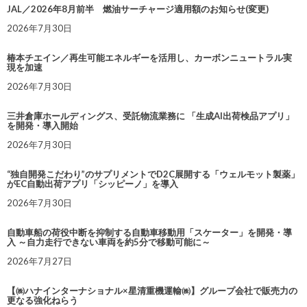
JAL／2026年8月前半 燃油サーチャージ適用額のお知らせ(変更)
2026年7月30日
椿本チエイン／再生可能エネルギーを活用し、カーボンニュートラル実
現を加速
2026年7月30日
三井倉庫ホールディングス、受託物流業務に 「生成AI出荷検品アプリ」
を開発・導入開始
2026年7月30日
“独自開発こだわり”のサプリメントでD2C展開する「ウェルモット製薬」
がEC自動出荷アプリ「シッピーノ」を導入
2026年7月30日
自動車船の荷役中断を抑制する自動車移動用「スケーター」を開発・導
入 ～自力走行できない車両を約5分で移動可能に～
2026年7月27日
【㈱ハナインターナショナル×星清重機運輸㈱】グループ会社で販売力の
更なる強化ねらう