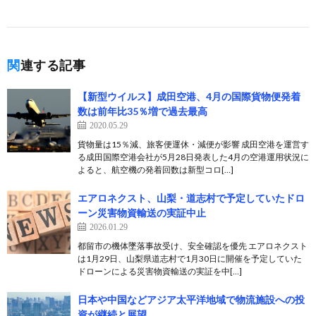
関連する記事
【新型ウイルス】成田空港、4月の国際貨物便発着
数は前年比35％増で過去最高
2020.05.29
貨物量は15％減、旅客便運休・減便が影響 成田空港を運営す
る成田国際空港会社が5月28日発表した4月の空港運用状況に
よると、航空機の発着回数は新型コロ[…]
エアロネクスト、山梨・道志村で予定していたドロ
ーン災害物資輸送の実証中止
2026.01.29
都留市の機体墜落事故受け、安全確認を優先 エアロネクスト
は1月29日、山梨県道志村で1月30日に開催を予定していた
ドローンによる災害物資輸送の実証を中[…]
日本や中国などアジア太平洋地域で物流施設への投
資が継続と展望