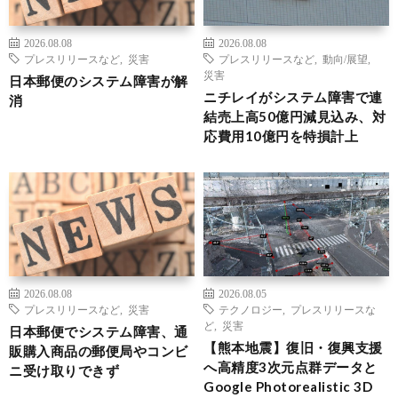
2026.08.08
2026.08.08
プレスリリースなど
,
災害
プレスリリースなど
,
動向/展望
,
災害
日本郵便のシステム障害が解
ニチレイがシステム障害で連
消
結売上高50億円減見込み、対
応費用10億円を特損計上
2026.08.08
2026.08.05
プレスリリースなど
,
災害
テクノロジー
,
プレスリリースな
ど
,
災害
日本郵便でシステム障害、通
【熊本地震】復旧・復興支援
販購入商品の郵便局やコンビ
へ高精度3次元点群データと
ニ受け取りできず
Google Photorealistic 3D