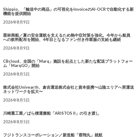
Shippio、「輸送中の商品」の可視化をInvoiceのAI-OCRで自動化する新
機能を提供開始
2026年8月9日
栗林商船／夏の安全運航を支えるため熱中症対策を強化。今年から船員
への飲料配布を開始、4年目となるファン付き作業服の支給も継続
2026年8月9日
CBcloud、全国の「Marq」施設を起点とした新たな配送プラットフォー
ム「MarqGO」開始
2026年8月5日
株式会社Univearth、倉吉運送株式会社と資本提携〜山陰エリアへ実運送
ネットワークを拡大〜
2026年8月5日
川崎重工業／ばら積運搬船「ARISTOS II」の引き渡し
2026年8月5日
フジトランスコーポレーション／新造船「蓉翔丸」就航