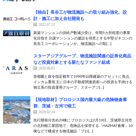
【独自】長谷工が物流施設への取り組み強化、設
計・施工に加え自社開発も
2022.07.21
新築マンションの供給戸数減少受け、年間5カ所程度の事業
化目指す 分譲マンションの建設を得意とする中堅ゼネコンの
長谷工コーポレーションが、物流施設への取[…]
スターアジアグループ、物流施設関連の証券化商品
など投資対象とする新たなファンド組成
2020.06.05
首都圏と政令指定都市で1990年以降建築のアセットに焦点、
インカム重視 主に日本の不動産関連資産への投資を手掛ける
独立系の投資運用グループ、スターアジ[…]
【現地取材】プロロジス国内最大級の危険物倉庫
群、茨城・古河で竣工
2026.02.24
先行開発分含め29棟に プロロジスは2月19日、茨城県古河市
の北利根工業団地で、危険品を保管する「HAZMAT倉庫」10
棟などで構成する物流施設「プロ[…]