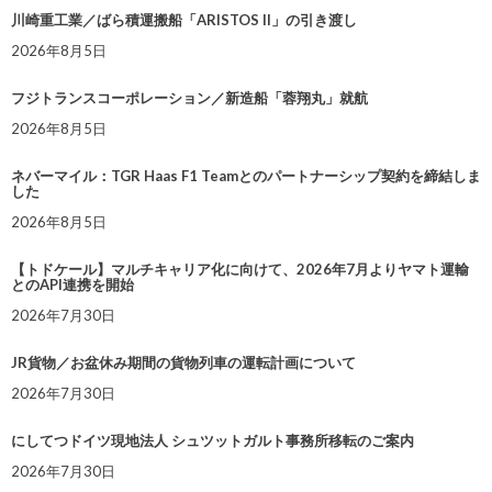
川崎重工業／ばら積運搬船「ARISTOS II」の引き渡し
2026年8月5日
フジトランスコーポレーション／新造船「蓉翔丸」就航
2026年8月5日
ネバーマイル：TGR Haas F1 Teamとのパートナーシップ契約を締結しま
した
2026年8月5日
【トドケール】マルチキャリア化に向けて、2026年7月よりヤマト運輸
とのAPI連携を開始
2026年7月30日
JR貨物／お盆休み期間の貨物列車の運転計画について
2026年7月30日
にしてつドイツ現地法人 シュツットガルト事務所移転のご案内
2026年7月30日