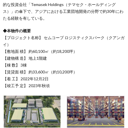
的な投資会社「Temasek Holdings（テマセク・ホールディング
ス）」の傘下で、アジアにおける工業団地開発の分野で約30年にわ
たる経験を有している。
◆本物件の概要
【プロジェクト名称】 セムコープ ロジスティクスパーク（クアンガ
イ）
【敷地面 積】 約60,100㎡（約18,200坪）
【建物構 造】 地上1階建
【棟 数】 3棟
【賃貸面 積】 約33,600㎡（約10,200坪）
【着 工】 2022年12月2日
【竣工予 定】 2023年秋頃