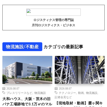
ロジスティクス管理の専門誌
月刊ロジスティクス・ビジネス
物流施設/不動産
カテゴリの最新記事
2026.08.07
2026.08.07
プレスリリースなど
,
物流施設
テクノロジー
,
動画
,
物流施設
,
記者会見など
大和ハウス、大阪・茨木の旧
【現地取材・動画】霞ヶ関キ
パナ工場跡地で3.1万㎡のマル