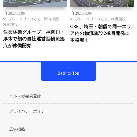
2026.08.06
2026.08.06
プレスリリースなど
,
動向/展望
,
プレスリリースなど
,
物流施設
物流施設
CRE、埼玉・朝霞で同一エリ
住友林業グループ、神奈川・
ア内の物流施設2棟目開発に
厚木で初の自社運営型物流拠
本格着手
点が稼働開始
Back to Top
メルマガ会員登録
プライバシーポリシー
広告掲載