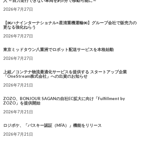
入 ～自力走行できない車両を約5分で移動可能に～
2026年7月27日
【㈱ハナインターナショナル×星清重機運輸㈱】グループ会社で販売力の
更なる強化ねらう
2026年7月27日
東京ミッドタウン八重洲でロボット配送サービスを本格始動
2026年7月27日
上組／コンテナ物流最適化サービスを提供する スタートアップ企業
「OneStream株式会社」への出資のお知らせ
2026年7月21日
ZOZO、BONJOUR SAGANの自社EC拡大に向け「Fulfillment by
ZOZO」を提供開始
2026年7月21日
ロジポケ、「パスキー認証（MFA）」機能をリリース
2026年7月21日