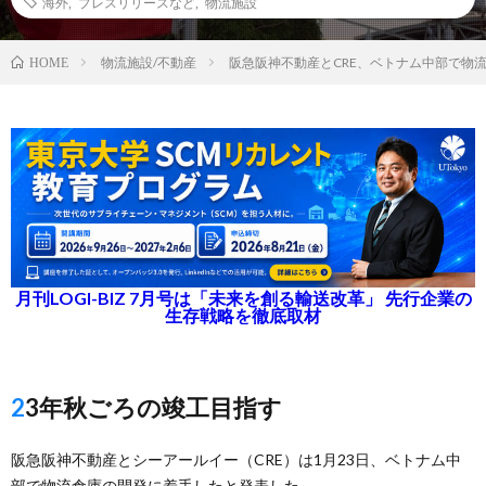
海外
,
プレスリリースなど
,
物流施設
物流施設/不動産
阪急阪神不動産とCRE、ベトナム中部で物流
HOME
月刊LOGI-BIZ 7月号は「未来を創る輸送改革」 先行企業の
生存戦略を徹底取材
23年秋ごろの竣工目指す
阪急阪神不動産とシーアールイー（CRE）は1月23日、ベトナム中
部で物流倉庫の開発に着手したと発表した。