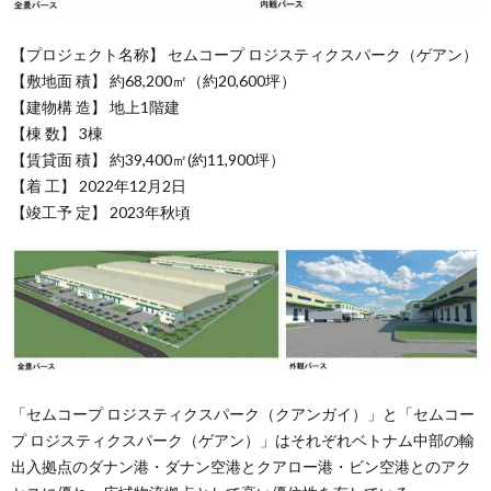
【プロジェクト名称】 セムコープ ロジスティクスパーク（ゲアン）
【敷地面 積】 約68,200㎡（約20,600坪）
【建物構 造】 地上1階建
【棟 数】 3棟
【賃貸面 積】 約39,400㎡(約11,900坪）
【着 工】 2022年12月2日
【竣工予 定】 2023年秋頃
「セムコープ ロジスティクスパーク（クアンガイ）」と「セムコー
プ ロジスティクスパーク（ゲアン）」はそれぞれベトナム中部の輸
出入拠点のダナン港・ダナン空港とクアロー港・ビン空港とのアク