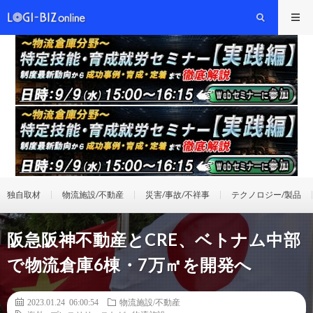
独自取材
物流施設/不動産
災害/事故/不祥事
テクノロジー/製品
阪急阪神不動産とCRE、ベトナム中部
で物流倉庫6棟・7万㎡を開発へ
2023.01.24 06:00:54
物流施設/不動産