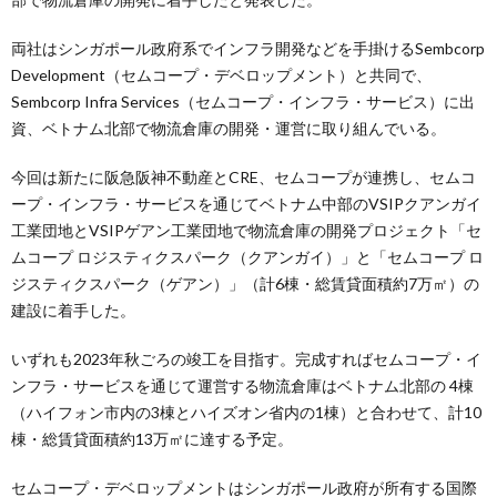
両社はシンガポール政府系でインフラ開発などを手掛けるSembcorp
Development（セムコープ・デベロップメント）と共同で、
Sembcorp Infra Services（セムコープ・インフラ・サービス）に出
資、ベトナム北部で物流倉庫の開発・運営に取り組んでいる。
今回は新たに阪急阪神不動産とCRE、セムコープが連携し、セムコ
ープ・インフラ・サービスを通じてベトナム中部のVSIPクアンガイ
工業団地とVSIPゲアン工業団地で物流倉庫の開発プロジェクト「セ
ムコープ ロジスティクスパーク（クアンガイ）」と「セムコープ ロ
ジスティクスパーク（ゲアン）」（計6棟・総賃貸面積約7万㎡）の
建設に着手した。
いずれも2023年秋ごろの竣工を目指す。完成すればセムコープ・イ
ンフラ・サービスを通じて運営する物流倉庫はベトナム北部の 4棟
（ハイフォン市内の3棟とハイズオン省内の1棟）と合わせて、計10
棟・総賃貸面積約13万㎡に達する予定。
セムコープ・デベロップメントはシンガポール政府が所有する国際