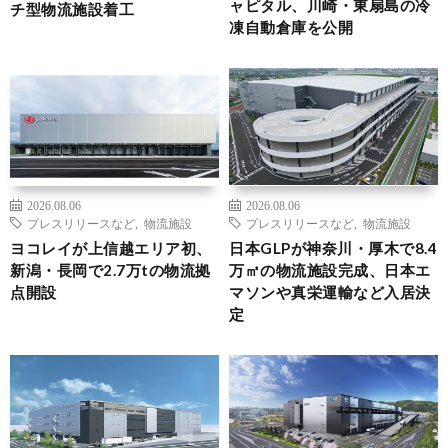
ャピタル、川崎・東扇島の冷
チ型物流施設着工
凍自動倉庫を公開
2026.08.06
2026.08.06
プレスリリースなど
,
物流施設
プレスリリースなど
,
物流施設
ヨコレイが上信越エリア初、
日本GLPが神奈川・厚木で8.4
新潟・長岡で2.7万tの物流拠
万㎡の物流施設完成、日本エ
点開設
マソンや真栄運輸など入居決
定