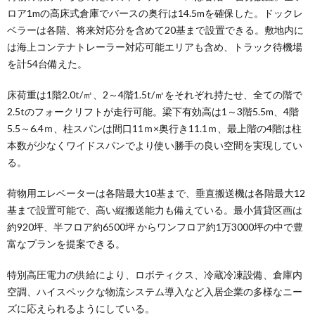
ロア1mの⾼床式倉庫でバースの奥⾏は14.5mを確保した。ドックレ
ベラーは各階、将来対応分を含めて20基まで設置できる。敷地内に
は海上コンテナトレーラー対応可能エリアも含め、トラック待機場
を計54台備えた。
床荷重は1階2.0t/㎡、2～4階1.5t/㎡をそれぞれ持たせ、全ての階で
2.5tのフォークリフトが⾛⾏可能。梁下有効⾼は1～3階5.5m、4階
5.5～6.4ｍ、柱スパンは間⼝11ｍ×奥⾏き11.1ｍ、最上階の4階は柱
本数が少なくワイドスパンでより使い勝⼿の良い空間を実現してい
る。
荷物⽤エレベーターは各階最⼤10基まで、垂直搬送機は各階最⼤12
基まで設置可能で、⾼い縦搬送能⼒も備えている。最⼩賃貸区画は
約920坪、半フロア約6500坪 からワンフロア約1万3000坪の中で豊
富なプランを提案できる。
特別⾼圧電⼒の供給により、ロボティクス、冷蔵冷凍設備、倉庫内
空調、ハイスペックな物流システム導⼊など⼊居企業の多様なニー
ズに応えられるようにしている。