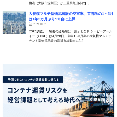
物流（大阪市淀川区）が三重県亀山市に[…]
大規模マルチ型物流施設の空室率、首都圏の1～3月
は1年3カ月ぶり1％台に上昇
2021.04.28
CBRE調査、「需要の過熱感は一服」と分析 シービーアール
イー（CBRE）は4月28日、今年1～3月期の大規模マルチテ
ナント型物流施設の賃貸市場動向に[…]