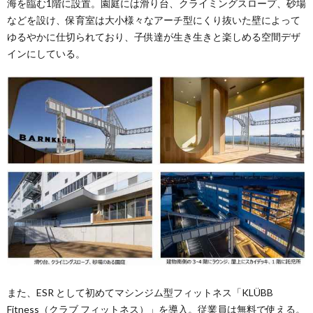
海を臨む1階に設置。園庭には滑り台、クライミングスロープ、砂場
などを設け、保育室は⼤⼩様々なアーチ型にくり抜いた壁によって
ゆるやかに仕切られており、⼦供達が⽣き⽣きと楽しめる空間デザ
インにしている。
また、ESR として初めてマシンジム型フィットネス「KLÜBB
Fitness（クラブ フィットネス）」を導⼊。従業員は無料で使える。