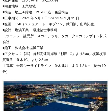
■延床⾯積︓195,374 ㎡（59,100 坪)
■⽤途地域︓⼯業地域
■構造︓地上 4 階建・PCaPC 造・免震構造
■⼯事期間︓2021 年 6 ⽉ 1 ⽇〜2023 年 1 ⽉ 31 ⽇
■企画︓ESR（スチュアート・ギブソン、武⽥諭、⼭﨑拓⽣）
■設計︓塩浜⼯業 ⼀級建築⼠事務所
［ラウンジ・託児所・スカイデッキ］タカトタマガミデザイン株式
会社
■施⼯︓株式会社 塩浜⼯業
■アクセス︓【⾞】 ⾸都⾼速湾岸線「杉⽥ IC」より3km／横浜横須
賀道路「並⽊ IC」より 2.5km
【電⾞】⾦沢シーサイドライン「並⽊北駅」より 1.2ｋm（徒歩 10
分）