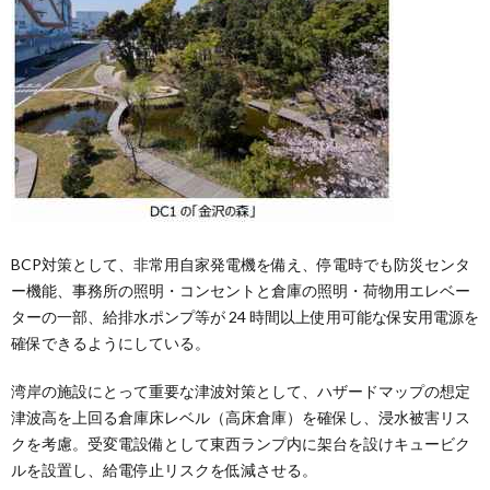
BCP対策として、⾮常⽤⾃家発電機を備え、停電時でも防災センタ
ー機能、事務所の照明・コンセントと倉庫の照明・荷物⽤エレベー
ターの⼀部、給排⽔ポンプ等が 24 時間以上使⽤可能な保安⽤電源を
確保できるようにしている。
湾岸の施設にとって重要な津波対策として、ハザードマップの想定
津波⾼を上回る倉庫床レベル（⾼床倉庫）を確保し、浸⽔被害リス
クを考慮。受変電設備として東⻄ランプ内に架台を設けキュービク
ルを設置し、給電停⽌リスクを低減させる。