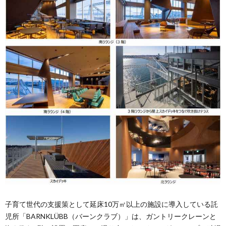
⼦育て世代の⽀援策として延床10万㎡以上の施設に導⼊している託
児所「BARNKLÜBB（バーンクラブ）」は、ガントリークレーンと