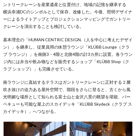
ントリークレーンを産業遺産と位置付け、地域の記憶を継承する
横浜幸浦DCのシンボルとして保存、改修した。今後、照明デザイナ
ーによるライトアップとプロジェクションマッピングでガントリー
クレーンを演出することも検討している。
基本理念の「HUMAN CENTRIC DESIGN.（⼈を中⼼に考えたデザイ
ン）」を継承し、従業員⽤の休憩ラウンジ「KLÜBB Lounge（クラ
ブ ラウンジ）」を南側3・4階と北側4階の計3カ所に設置。各ラウン
ジ内には弁当や飲み物などを販売するショップ「KLÜBB Shop（ク
ラブ ショップ）」も完備させている。
南ラウンジに直結するテラスはガントリークレーンに正対する２層
吹き抜けの迫⼒ある屋外空間で、階段をさらに登ると、古くから⾵
光明媚な場所として知られる富⼠⼭と⾦沢⼋景の眺望を堪能、バー
ベキューも可能な屋上のスカイデッキ「KLÜBB Skydeck（クラブ ス
カイデッキ）」へつながる。