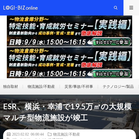
独自取材
物流施設/不動産
災害/事故/不祥事
テクノロジー/製品
ESR、横浜・幸浦で19.5万㎡の大規模
マルチ型物流施設が竣工
2023.02.02 06:00:44
物流施設/不動産