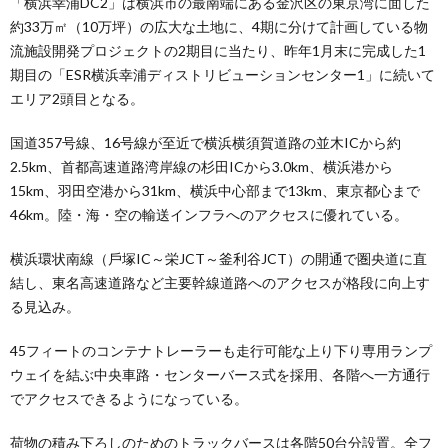
「横浜幸浦DC2」は横浜市の最南端にある⾦沢区の東京湾に⾯した
約33万㎡（10万坪）の広⼤な⼟地に、4期に分けて計画している物
流施設開発プロジェクトの2期⽬に当たり、昨年1月末に完成した1
期⽬の「ESR横浜幸浦ディストリビューションセンター1」に続いて
エリア2頭目となる。
国道357号線、16号線が⾄近で横浜横須賀道路の並⽊ICから約
2.5km、⾸都⾼速道路湾岸線の杉⽥ICから3.0km、横浜港から
15km、⽻⽥空港から31km、横浜中⼼部まで13km、東京都⼼まで
46km。陸・海・空の輸送インフラへのアクセスに優れている。
横浜環状南線（⼾塚IC～栄JCT～釜利⾕JCT）の開通で圏央道に直
結し、東名⾼速道路など主要幹線道路へのアクセスが格段に向上す
る見込み。
45フィートのコンテナトレーラーも⾛⾏可能な上り下り専⽤ランプ
ウェイを結ぶ中央⾞路・センターバース式を採用、各階へ⼀⽅通⾏
でアクセスできるようになっている。
荷物の積み下ろしのためのトラックバースは各階50台分設置。全フ