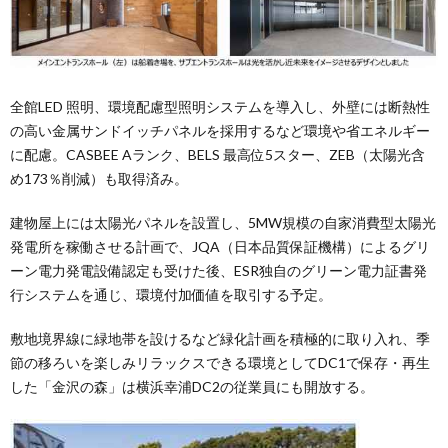
全館LED 照明、環境配慮型照明システムを導⼊し、外壁には断熱性
の⾼い⾦属サンドイッチパネルを採⽤するなど環境や省エネルギー
に配慮。CASBEE Aランク、BELS 最⾼位5スター、ZEB（太陽光含
め173％削減）も取得済み。
建物屋上には太陽光パネルを設置し、5MW規模の⾃家消費型太陽光
発電所を稼働させる計画で、JQA（⽇本品質保証機構）によるグリ
ーン電⼒発電設備認定も受けた後、ESR独⾃のグリーン電⼒証書発
⾏システムを通じ、環境付加価値を取引する予定。
敷地境界線に緑地帯を設けるなど緑化計画を積極的に取り⼊れ、季
節の移ろいを楽しみリラックスできる環境としてDC1で保存・再⽣
した「⾦沢の森」は横浜幸浦DC2の従業員にも開放する。