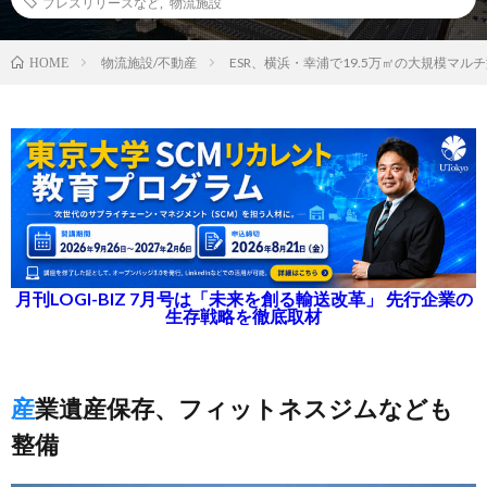
プレスリリースなど
,
物流施設
物流施設/不動産
ESR、横浜・幸浦で19.5万㎡の大規模マル
HOME
月刊LOGI-BIZ 7月号は「未来を創る輸送改革」 先行企業の
生存戦略を徹底取材
産業遺産保存、フィットネスジムなども
整備