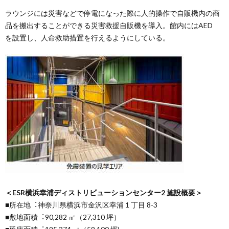
ラウンジには災害などで停電になった際に⼈的操作で⾃販機内の商
品を搬出することができる災害救援⾃販機を導⼊。館内にはAED
を設置し、⼈命救助措置を⾏えるようにしている。
＜ESR横浜幸浦ディストリビューションセンター2 施設概要＞
■所在地︓神奈川県横浜市⾦沢区幸浦 1 丁⽬ 8-3
■敷地⾯積︓90,282 ㎡（27,310 坪）