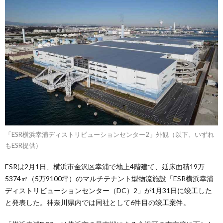
「ESR横浜幸浦ディストリビューションセンター2」外観（以下、いずれ
もESR提供）
ESRは2月1日、横浜市⾦沢区幸浦で地上4階建て、延床⾯積19万
5374㎡（5万9100坪）のマルチテナント型物流施設「ESR横浜幸浦
ディストリビューションセンター（DC）2」が1⽉31⽇に竣⼯した
と発表した。神奈川県内では同社として6件⽬の竣⼯案件。