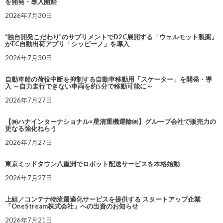
を開発・導入開始
2026年7月30日
“独自開発こだわり”のサプリメントでD2C展開する「ウェルモット製薬」
がEC自動出荷アプリ「シッピーノ」を導入
2026年7月30日
自動車船の荷役中断を抑制する自動車移動用「スケーター」を開発・導
入 ～自力走行できない車両を約5分で移動可能に～
2026年7月27日
【㈱ハナインターナショナル×星清重機運輸㈱】グループ会社で販売力の
更なる強化ねらう
2026年7月27日
東京ミッドタウン八重洲でロボット配送サービスを本格始動
2026年7月27日
上組／コンテナ物流最適化サービスを提供する スタートアップ企業
「OneStream株式会社」への出資のお知らせ
2026年7月21日