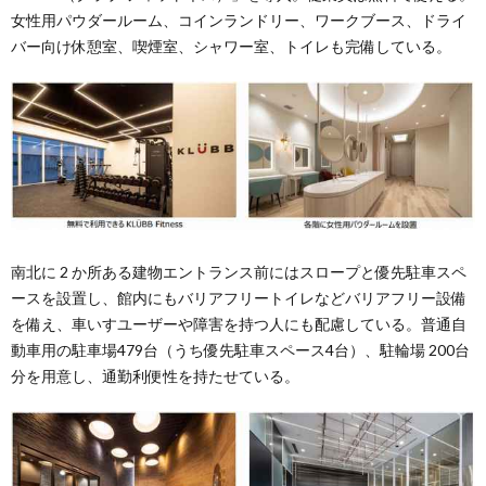
⼥性⽤パウダールーム、コインランドリー、ワークブース、ドライ
バー向け休憩室、喫煙室、シャワー室、トイレも完備している。
南北に 2 か所ある建物エントランス前にはスロープと優先駐⾞スペ
ースを設置し、館内にもバリアフリートイレなどバリアフリー設備
を備え、⾞いすユーザーや障害を持つ人にも配慮している。普通⾃
動⾞⽤の駐⾞場479台（うち優先駐⾞スペース4台）、駐輪場 200台
分を⽤意し、通勤利便性を持たせている。