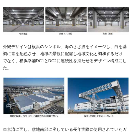
外観デザインは横浜のシンボル、海のさざ波をイメージし、⽩を基
調に⻘を配⾊させ、地域の景観に配慮し地域⽂化と調和するだけ
でなく、横浜幸浦DC1とDC2に連続性を持たせるデザイン構成にし
た。
東京湾に⾯し、敷地南部に座している⻑年実際に使⽤されていたガ