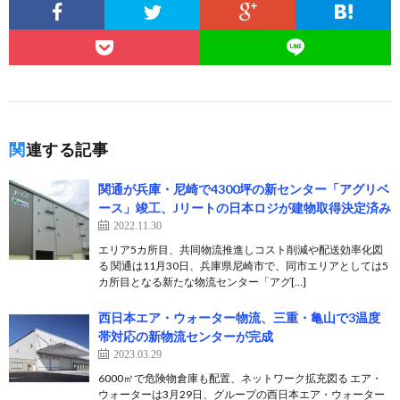
関連する記事
関通が兵庫・尼崎で4300坪の新センター「アグリベ
ース」竣工、Jリートの日本ロジが建物取得決定済み
2022.11.30
エリア5カ所目、共同物流推進しコスト削減や配送効率化図
る 関通は11月30日、兵庫県尼崎市で、同市エリアとしては5
カ所目となる新たな物流センター「アグ[…]
西日本エア・ウォーター物流、三重・亀山で3温度
帯対応の新物流センターが完成
2023.03.29
6000㎡で危険物倉庫も配置、ネットワーク拡充図る エア・
ウォーターは3月29日、グループの西日本エア・ウォーター