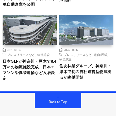
凍自動倉庫を公開
2026.08.06
2026.08.06
プレスリリースなど
,
物流施設
プレスリリースなど
,
動向/展望
,
物流施設
日本GLPが神奈川・厚木で8.4
住友林業グループ、神奈川・
万㎡の物流施設完成、日本エ
厚木で初の自社運営型物流拠
マソンや真栄運輸など入居決
点が稼働開始
定
Back to Top