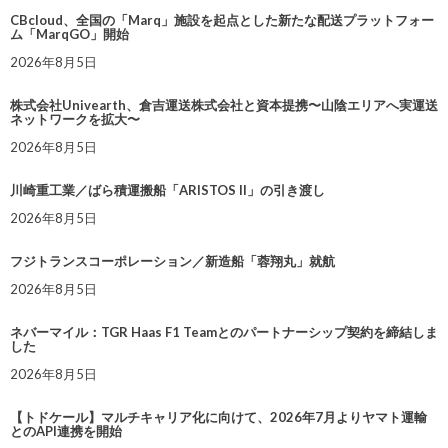
CBcloud、全国の「Marq」施設を起点とした新たな配送プラットフォー
ム「MarqGO」開始
2026年8月5日
株式会社Univearth、倉吉運送株式会社と資本提携〜山陰エリアへ実運送
ネットワークを拡大〜
2026年8月5日
川崎重工業／ばら積運搬船「ARISTOS II」の引き渡し
2026年8月5日
フジトランスコーポレーション／新造船「蓉翔丸」就航
2026年8月5日
ネバーマイル：TGR Haas F1 Teamとのパートナーシップ契約を締結しま
した
2026年8月5日
【トドケール】マルチキャリア化に向けて、2026年7月よりヤマト運輸
とのAPI連携を開始