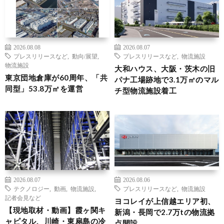
2026.08.08
2026.08.07
プレスリリースなど
,
動向/展望
,
プレスリリースなど
,
物流施設
物流施設
大和ハウス、大阪・茨木の旧
東京団地倉庫が60周年、「共
パナ工場跡地で3.1万㎡のマル
同型」53.8万㎡を運営
チ型物流施設着工
2026.08.07
2026.08.06
テクノロジー
,
動画
,
物流施設
,
プレスリリースなど
,
物流施設
記者会見など
ヨコレイが上信越エリア初、
【現地取材・動画】霞ヶ関キ
新潟・長岡で2.7万tの物流拠
ャピタル、川崎・東扇島の冷
点開設