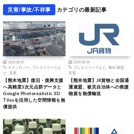
災害/事故/不祥事
カテゴリの最新記事
2026.08.05
2026.08.04
テクノロジー
,
プレスリリースな
プレスリリースなど
,
動向/展望
,
ど
,
災害
災害
【熊本地震】復旧・復興支援
【熊本地震】JR貨物と全国通
へ高精度3次元点群データと
運連盟、被災自治体への救援
Google Photorealistic 3D
物資を無償輸送
Tilesを活用した空間情報を無
償提供