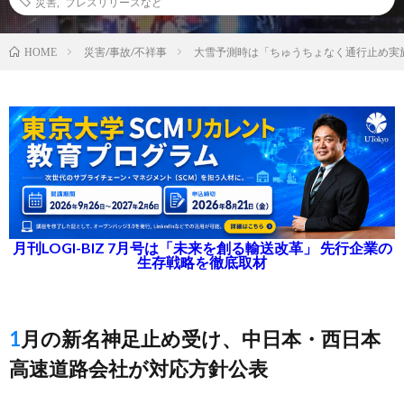
災害
,
プレスリリースなど
災害/事故/不祥事
大雪予測時は「ちゅうちょなく通行止め実
HOME
月刊LOGI-BIZ 7月号は「未来を創る輸送改革」 先行企業の
生存戦略を徹底取材
1月の新名神足止め受け、中日本・西日本
高速道路会社が対応方針公表