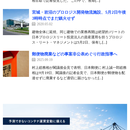
相官邸で記者会見した。 この中で、救命[…]
宮城・岩沼のプロロジス開発物流施設、5月2日午後
3時時点でまだ鎮火せず
2020.05.02
建物全体に延焼、同じ建物での業務再開は絶望的 Jリートの
日本プロロジスリート投資法人の資産運用を担うプロロジ
ス・リート・マネジメントは5月2日、保有し[…]
郵便物廃棄などの事案非公表めぐり行政指導へ
2025.09.19
村上総務相が閣議後会見で表明、日本郵便に 村上誠一郎総務
相は9月19日、閣議後の記者会見で、日本郵便が郵便物を配
達せずに廃棄するなど適切に届けなかった[…]