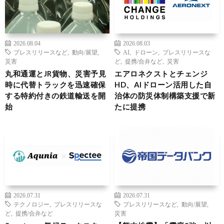
2026.08.04
2026.08.03
プレスリリースなど
,
動向/展望
,
AI
,
ドローン
,
プレスリリースな
災害
ど
,
提携/合弁など
,
災害
丸和通運とJR貨物、災害予見
エアロネクストとチェンジ
時に代替トラックを迅速確保
HD、AIドローン活用した自
する特約付きの鉄道輸送を開
治体の防災体制構築支援で新
始
たに提携
2026.07.31
2026.07.31
テクノロジー
,
プレスリリースな
プレスリリースなど
,
動向/展望
,
ど
,
提携/合弁など
災害