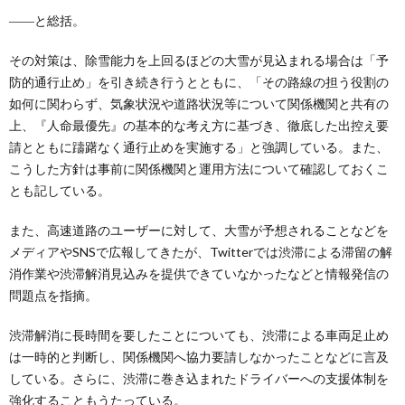
――と総括。
その対策は、除雪能力を上回るほどの大雪が見込まれる場合は「予
防的通行止め」を引き続き行うとともに、「その路線の担う役割の
如何に関わらず、気象状況や道路状況等について関係機関と共有の
上、『人命最優先』の基本的な考え方に基づき、徹底した出控え要
請とともに躊躇なく通行止めを実施する」と強調している。また、
こうした方針は事前に関係機関と運用方法について確認しておくこ
とも記している。
また、高速道路のユーザーに対して、大雪が予想されることなどを
メディアやSNSで広報してきたが、Twitterでは渋滞による滞留の解
消作業や渋滞解消見込みを提供できていなかったなどと情報発信の
問題点を指摘。
渋滞解消に長時間を要したことについても、渋滞による車両足止め
は一時的と判断し、関係機関へ協力要請しなかったことなどに言及
している。さらに、渋滞に巻き込まれたドライバーへの支援体制を
強化することもうたっている。