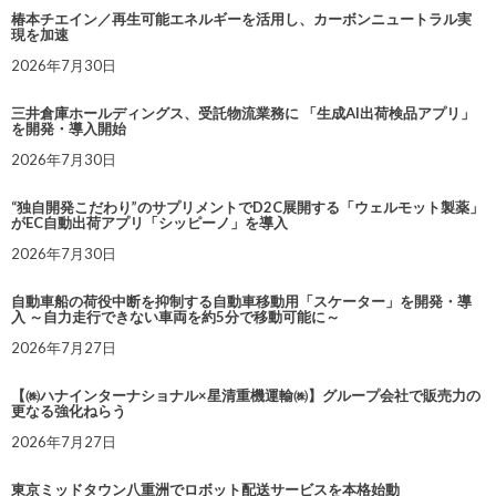
椿本チエイン／再生可能エネルギーを活用し、カーボンニュートラル実
現を加速
2026年7月30日
三井倉庫ホールディングス、受託物流業務に 「生成AI出荷検品アプリ」
を開発・導入開始
2026年7月30日
“独自開発こだわり”のサプリメントでD2C展開する「ウェルモット製薬」
がEC自動出荷アプリ「シッピーノ」を導入
2026年7月30日
自動車船の荷役中断を抑制する自動車移動用「スケーター」を開発・導
入 ～自力走行できない車両を約5分で移動可能に～
2026年7月27日
【㈱ハナインターナショナル×星清重機運輸㈱】グループ会社で販売力の
更なる強化ねらう
2026年7月27日
東京ミッドタウン八重洲でロボット配送サービスを本格始動