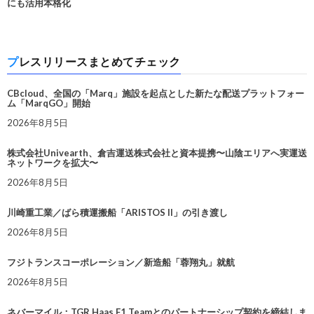
にも活用本格化
プレスリリースまとめてチェック
CBcloud、全国の「Marq」施設を起点とした新たな配送プラットフォー
ム「MarqGO」開始
2026年8月5日
株式会社Univearth、倉吉運送株式会社と資本提携〜山陰エリアへ実運送
ネットワークを拡大〜
2026年8月5日
川崎重工業／ばら積運搬船「ARISTOS II」の引き渡し
2026年8月5日
フジトランスコーポレーション／新造船「蓉翔丸」就航
2026年8月5日
ネバーマイル：TGR Haas F1 Teamとのパートナーシップ契約を締結しま