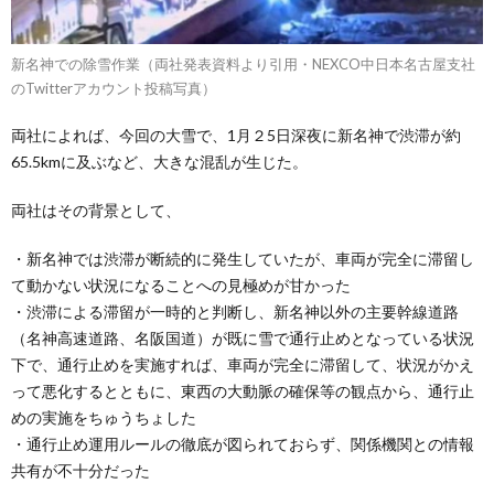
新名神での除雪作業（両社発表資料より引用・NEXCO中日本名古屋支社
のTwitterアカウント投稿写真）
両社によれば、今回の大雪で、1月２5日深夜に新名神で渋滞が約
65.5kmに及ぶなど、大きな混乱が生じた。
両社はその背景として、
・新名神では渋滞が断続的に発生していたが、車両が完全に滞留し
て動かない状況になることへの見極めが甘かった
・渋滞による滞留が一時的と判断し、新名神以外の主要幹線道路
（名神高速道路、名阪国道）が既に雪で通行止めとなっている状況
下で、通行止めを実施すれば、車両が完全に滞留して、状況がかえ
って悪化するとともに、東西の大動脈の確保等の観点から、通行止
めの実施をちゅうちょした
・通行止め運用ルールの徹底が図られておらず、関係機関との情報
共有が不十分だった