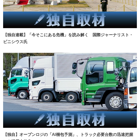
【独自連載】「今そこにある危機」を読み解く 国際ジャーナリスト・
ビニシウス氏
【独自】オープンロジの「AI梱包予測」、トラック必要台数の迅速把握