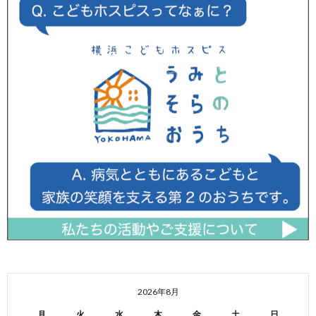
2026年8月
月
火
水
木
金
土
日