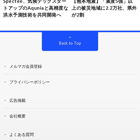
Spectee、気候テックスター
【熊本地震】「震度5強」以
トアップのAquniaと高精度な
上の被災地域に2.2万社、県外
洪水予測技術を共同開発へ
が2割
Back to Top
メルマガ会員登録
プライバシーポリシー
広告掲載
会社概要
よくある質問