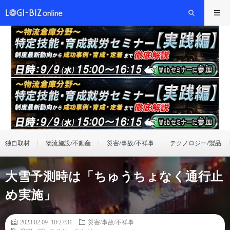
独自取材
物流施設/不動産
災害/事故/不祥事
テクノロジー/製品
大雪予測時は「ちゅうちょなく通行止
め実施」
2023.02.09 10:27:31
災害/事故/不祥事