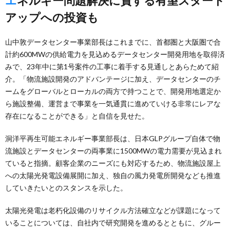
エネルギー問題解決に資する有望スタート
アップへの投資も
山中敦データセンター事業部長はこれまでに、首都圏と大阪圏で合
計約600MWの供給電力を見込めるデータセンター開発用地を取得済
みで、23年中に第1号案件の工事に着手する見通しとあらためて紹
介。「物流施設開発のアドバンテージに加え、データセンターのチ
ームをグローバルとローカルの両方で持つことで、開発用地選定か
ら施設整備、運営まで事業を一気通貫に進めていける非常にレアな
存在になることができる」と自信を見せた。
洞洋平再生可能エネルギー事業部長は、日本GLPグループ自体で物
流施設とデータセンターの両事業に1500MWの電力需要が見込まれ
ていると指摘。顧客企業のニーズにも対応するため、物流施設屋上
への太陽光発電設備展開に加え、独自の風力発電所開発なども推進
していきたいとのスタンスを示した。
太陽光発電は老朽化設備のリサイクル方法確立などが課題になって
いることについては、自社内で研究開発を進めるとともに、グルー