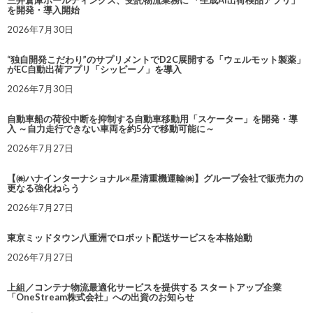
を開発・導入開始
2026年7月30日
“独自開発こだわり”のサプリメントでD2C展開する「ウェルモット製薬」
がEC自動出荷アプリ「シッピーノ」を導入
2026年7月30日
自動車船の荷役中断を抑制する自動車移動用「スケーター」を開発・導
入 ～自力走行できない車両を約5分で移動可能に～
2026年7月27日
【㈱ハナインターナショナル×星清重機運輸㈱】グループ会社で販売力の
更なる強化ねらう
2026年7月27日
東京ミッドタウン八重洲でロボット配送サービスを本格始動
2026年7月27日
上組／コンテナ物流最適化サービスを提供する スタートアップ企業
「OneStream株式会社」への出資のお知らせ