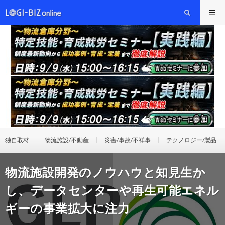
独自取材
物流施設/不動産
災害/事故/不祥事
テクノロジー/製品
物流施設開発のノウハウと知見生か
し、データセンターや再生可能エネル
ギーの事業拡大に注力