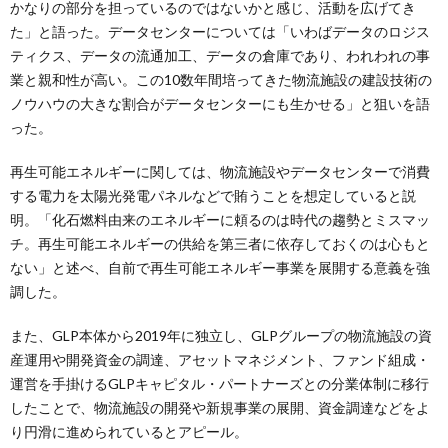
かなりの部分を担っているのではないかと感じ、活動を広げてき
た」と語った。データセンターについては「いわばデータのロジス
ティクス、データの流通加工、データの倉庫であり、われわれの事
業と親和性が高い。この10数年間培ってきた物流施設の建設技術の
ノウハウの大きな割合がデータセンターにも生かせる」と狙いを語
った。
再生可能エネルギーに関しては、物流施設やデータセンターで消費
する電力を太陽光発電パネルなどで賄うことを想定していると説
明。「化石燃料由来のエネルギーに頼るのは時代の趨勢とミスマッ
チ。再生可能エネルギーの供給を第三者に依存しておくのは心もと
ない」と述べ、自前で再生可能エネルギー事業を展開する意義を強
調した。
また、GLP本体から2019年に独立し、GLPグループの物流施設の資
産運用や開発資金の調達、アセットマネジメント、ファンド組成・
運営を手掛けるGLPキャピタル・パートナーズとの分業体制に移行
したことで、物流施設の開発や新規事業の展開、資金調達などをよ
り円滑に進められているとアピール。