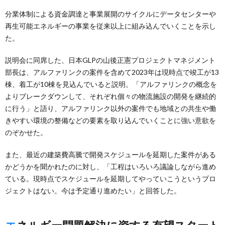
分業体制による資金調達と事業展開のサイクルにデータセンターや
再生可能エネルギーの事業を従来以上に組み込んでいくことを示し
た。
説明会に同席した、日本GLPの山後正憲プロジェクトマネジメント
部長は、アルファリンクの案件を含めて2023年は現時点で竣工が13
棟、着工が10棟を見込んでいると説明。「アルファリンクの概念を
よりブレークダウンして、それぞれ個々の物流施設の開発を継続的
に行う」と語り、アルファリンク以外の案件でも地域との共生や働
きやすい環境の整備などの要素を取り込んでいくことに強い意欲を
のぞかせた。
また、最近の建築費高騰で開発スケジュールを延期した案件がある
かどうかを聞かれたのに対し、「工程はいろいろ議論しながら進め
ている。現時点でスケジュールを延期してやっていこうというプロ
ジェクトはない。今は予定通り進めたい」と回答した。