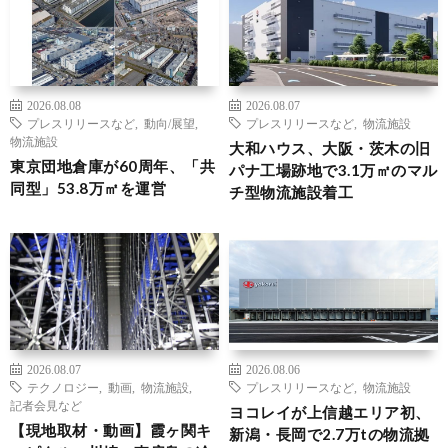
2026.08.08
2026.08.07
プレスリリースなど
,
動向/展望
,
プレスリリースなど
,
物流施設
物流施設
大和ハウス、大阪・茨木の旧
東京団地倉庫が60周年、「共
パナ工場跡地で3.1万㎡のマル
同型」53.8万㎡を運営
チ型物流施設着工
2026.08.07
2026.08.06
テクノロジー
,
動画
,
物流施設
,
プレスリリースなど
,
物流施設
記者会見など
ヨコレイが上信越エリア初、
【現地取材・動画】霞ヶ関キ
新潟・長岡で2.7万tの物流拠