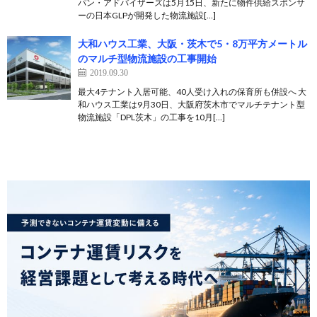
パン・アドバイザーズは5月15日、新たに物件供給スポンサ
ーの日本GLPが開発した物流施設[…]
大和ハウス工業、大阪・茨木で5・8万平方メートル
のマルチ型物流施設の工事開始
2019.09.30
最大4テナント入居可能、40人受け入れの保育所も併設へ 大
和ハウス工業は9月30日、大阪府茨木市でマルチテナント型
物流施設「DPL茨木」の工事を10月[…]