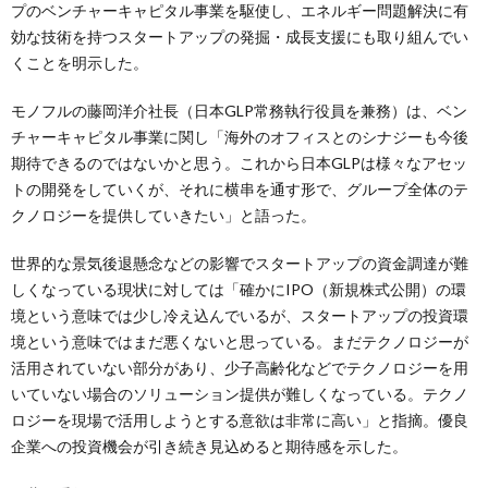
プのベンチャーキャピタル事業を駆使し、エネルギー問題解決に有
効な技術を持つスタートアップの発掘・成長支援にも取り組んでい
くことを明示した。
モノフルの藤岡洋介社長（日本GLP常務執行役員を兼務）は、ベン
チャーキャピタル事業に関し「海外のオフィスとのシナジーも今後
期待できるのではないかと思う。これから日本GLPは様々なアセッ
トの開発をしていくが、それに横串を通す形で、グループ全体のテ
クノロジーを提供していきたい」と語った。
世界的な景気後退懸念などの影響でスタートアップの資金調達が難
しくなっている現状に対しては「確かにIPO（新規株式公開）の環
境という意味では少し冷え込んでいるが、スタートアップの投資環
境という意味ではまだ悪くないと思っている。まだテクノロジーが
活用されていない部分があり、少子高齢化などでテクノロジーを用
いていない場合のソリューション提供が難しくなっている。テクノ
ロジーを現場で活用しようとする意欲は非常に高い」と指摘。優良
企業への投資機会が引き続き見込めると期待感を示した。