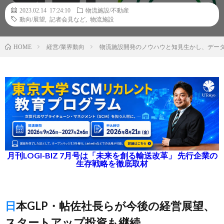
2023.02.14 17:24:10
物流施設/不動産
動向/展望
,
記者会見など
,
物流施設
経営/業界動向
物流施設開発のノウハウと知見生かし、デー
HOME
月刊LOGI-BIZ 7月号は「未来を創る輸送改革」 先行企業の
生存戦略を徹底取材
日本GLP・帖佐社長らが今後の経営展望、
スタートアップ投資も継続