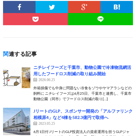
関連する記事
ニチレイフーズと千葉市、動物公園で冷凍物流網活
用したフードロス削減の取り組み開始
2026.06.25
外箱損傷でも中身に問題ない冷食をゾウやヤマアラシなどの
飼料に ニチレイフーズは6月25日、千葉市と連携し、千葉市
動物公園（同市）でフードロス削減の取り[…]
JリートのGLP、スポンサー開発の「アルファリンク
相模原4」など4棟を582.3億円で取得へ
2023.05.25
6月1日付 JリートのGLP投資法人の資産運用を担うGLPジャ