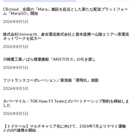
CBcloud、全国の「Marq」施設を起点とした新たな配送プラットフォー
ム「MarqGO」開始
2026年8月5日
株式会社Univearth、倉吉運送株式会社と資本提携〜山陰エリアへ実運送
ネットワークを拡大〜
2026年8月5日
川崎重工業／ばら積運搬船「ARISTOS II」の引き渡し
2026年8月5日
フジトランスコーポレーション／新造船「蓉翔丸」就航
2026年8月5日
ネバーマイル：TGR Haas F1 Teamとのパートナーシップ契約を締結しま
した
2026年8月5日
【トドケール】マルチキャリア化に向けて、2026年7月よりヤマト運輸
とのAPI連携を開始