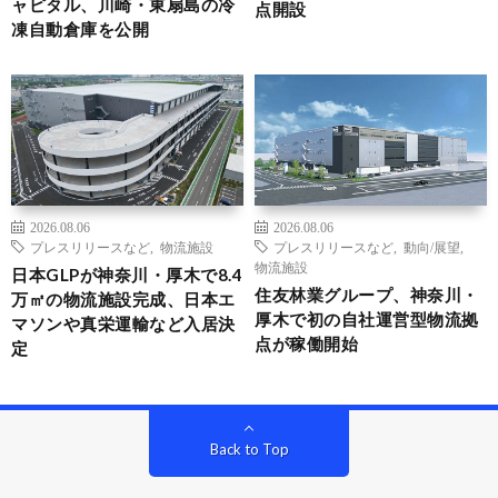
ャピタル、川崎・東扇島の冷
点開設
凍自動倉庫を公開
2026.08.06
2026.08.06
プレスリリースなど
,
物流施設
プレスリリースなど
,
動向/展望
,
物流施設
日本GLPが神奈川・厚木で8.4
住友林業グループ、神奈川・
万㎡の物流施設完成、日本エ
厚木で初の自社運営型物流拠
マソンや真栄運輸など入居決
点が稼働開始
定
Back to Top