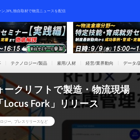
ーン,3PL,独自取材で物流ニュースを配信
事
テクノロジー/製品
雇用/人材
経営/業界動向
データ/
xフォークリフトで製造・物流現場
cus Fork」リリース
ロジー
,
プレスリリースなど