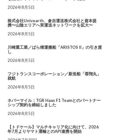
2026年8月5日
株式会社Univearth、倉吉運送株式会社と資本提
携〜山陰エリアへ実運送ネットワークを拡大〜
2026年8月5日
川崎重工業／ばら積運搬船「ARISTOS II」の引き渡
し
2026年8月5日
フジトランスコーポレーション／新造船「蓉翔丸」
就航
2026年8月5日
ネバーマイル：TGR Haas F1 Teamとのパートナー
シップ契約を締結しました
2026年8月5日
【トドケール】マルチキャリア化に向けて、2026
年7月よりヤマト運輸とのAPI連携を開始
2026年7月30日