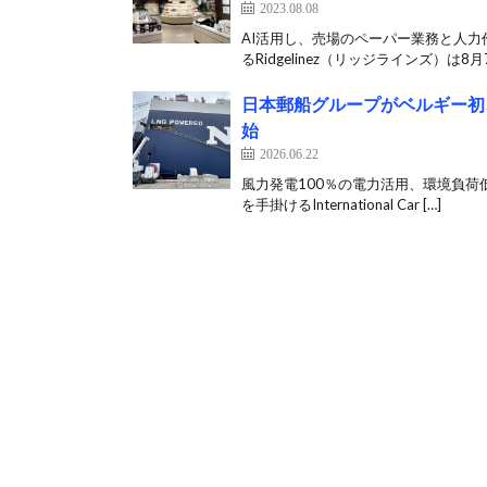
2023.08.08
AI活用し、売場のペーパー業務と人力
るRidgelinez（リッジラインズ）は8月7
日本郵船グループがベルギー初
始
2026.06.22
風力発電100％の電力活用、環境負荷
を手掛けるInternational Car […]