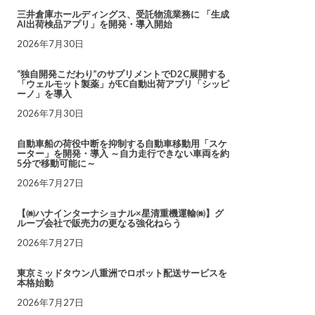
三井倉庫ホールディングス、受託物流業務に 「生成
AI出荷検品アプリ」を開発・導入開始
2026年7月30日
“独自開発こだわり”のサプリメントでD2C展開する
「ウェルモット製薬」がEC自動出荷アプリ「シッピ
ーノ」を導入
2026年7月30日
自動車船の荷役中断を抑制する自動車移動用「スケ
ーター」を開発・導入 ～自力走行できない車両を約
5分で移動可能に～
2026年7月27日
【㈱ハナインターナショナル×星清重機運輸㈱】グ
ループ会社で販売力の更なる強化ねらう
2026年7月27日
東京ミッドタウン八重洲でロボット配送サービスを
本格始動
2026年7月27日