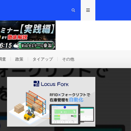
調査
政策
タイアップ
その他