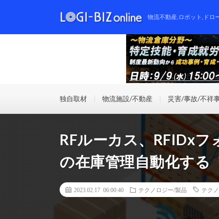
物流不動産,ロボット,ドロ
独自取材
物流施設/不動産
災害/事故/不祥
RFルーカス、RFID
の在庫管理自動化する「Lo
2023.02.17 06:00:40
テクノロジー/製品
テクノ