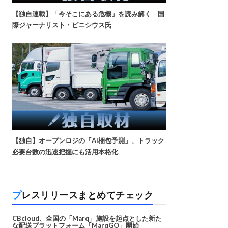
【独自連載】「今そこにある危機」を読み解く 国
際ジャーナリスト・ビニシウス氏
【独自】オープンロジの「AI梱包予測」、トラック
必要台数の迅速把握にも活用本格化
プレスリリースまとめてチェック
CBcloud、全国の「Marq」施設を起点とした新た
な配送プラットフォーム「MarqGO」開始