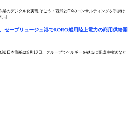
作業のデジタル化実現 そごう・西武とDXのコンサルティングを手掛け
[…]
、ゼーブリュージュ港でRORO船用陸上電力の商用供給開
低減 日本郵船は6月19日、グループでベルギーを拠点に完成車輸送など