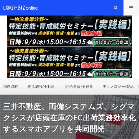
独自取材
物流施設/不動産
災害/事故/不祥事
テクノロジー/製品
三井不動産、両備システムズ、シグマ
クシスが店頭在庫のEC出荷業務効率化
するスマホアプリを共同開発