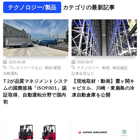
テクノロジー/製品
カテゴリの最新記事
2026.08.08
2026.08.07
プレスリリースなど
,
動向/展望
,
テクノロジー
,
動画
,
物流施設
,
自動運転
記者会見など
T2が品質マネジメントシステ
【現地取材・動画】霞ヶ関キ
ムの国際規格「ISO9001」認
ャピタル、川崎・東扇島の冷
証取得、自動運転分野で国内
凍自動倉庫を公開
初