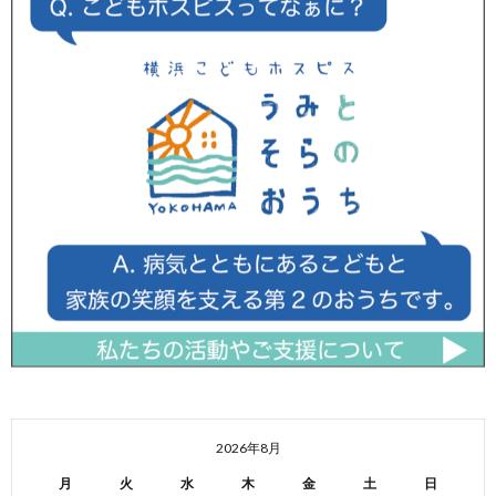
2026年8月
月
火
水
木
金
土
日