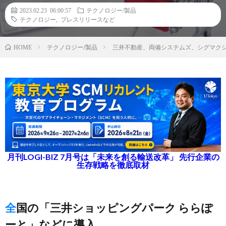
2023.02.23 06:00:57
テクノロジー/製品
テクノロジー
,
プレスリリースなど
テクノロジー/製品
三井不動産、両備システムズ、シグマクシ
HOME
月刊LOGI-BIZ 7月号は「未来を創る輸送改革」 先行企業の
生存戦略を徹底取材
全国の「三井ショッピングパーク ららぽ
ーと」などに導入