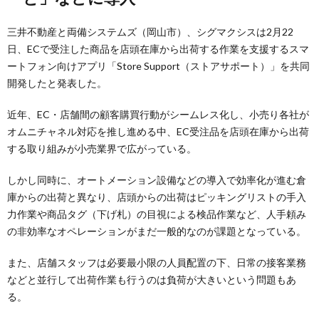
三井不動産と両備システムズ（岡山市）、シグマクシスは2月22
日、ECで受注した商品を店頭在庫から出荷する作業を支援するスマ
ートフォン向けアプリ「Store Support（ストアサポート）」を共同
開発したと発表した。
近年、EC・店舗間の顧客購買行動がシームレス化し、小売り各社が
オムニチャネル対応を推し進める中、EC受注品を店頭在庫から出荷
する取り組みが小売業界で広がっている。
しかし同時に、オートメーション設備などの導入で効率化が進む倉
庫からの出荷と異なり、店頭からの出荷はピッキングリストの手入
力作業や商品タグ（下げ札）の目視による検品作業など、人手頼み
の非効率なオペレーションがまだ一般的なのが課題となっている。
また、店舗スタッフは必要最小限の人員配置の下、日常の接客業務
などと並行して出荷作業も行うのは負荷が大きいという問題もあ
る。