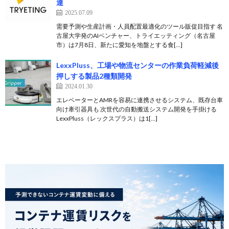
達
2025.07.09
需要予測や生産計画・人員配置最適化のツール販促目指す 名
古屋大学発のAIベンチャー、トライエッティング（名古屋
市）は7月8日、新たに愛知を地盤とする食[…]
LexxPluss、工場や物流センターの作業負荷軽減後
押しする製品2種類開発
2024.01.30
エレベーターとAMRを容易に連携させるシステム、既存台車
向け牽引器具も 次世代の自動搬送システム開発を手掛ける
LexxPluss（レックスプラス）は1[…]