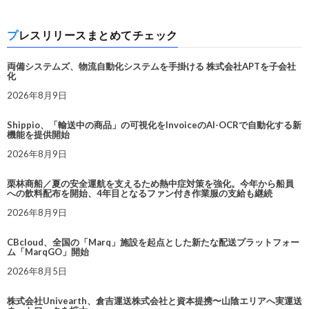
プレスリリースまとめてチェック
両備システムズ、物流自動化システムを手掛ける 株式会社APTを子会社
化
2026年8月9日
Shippio、「輸送中の商品」の可視化をInvoiceのAI-OCRで自動化する新
機能を提供開始
2026年8月9日
栗林商船／夏の安全運航を支えるため熱中症対策を強化。今年から船員
への飲料配布を開始、4年目となるファン付き作業服の支給も継続
2026年8月9日
CBcloud、全国の「Marq」施設を起点とした新たな配送プラットフォー
ム「MarqGO」開始
2026年8月5日
株式会社Univearth、倉吉運送株式会社と資本提携〜山陰エリアへ実運送