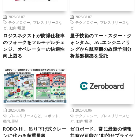
2026.08.07
2026.08.07
テクノロジー
,
プレスリリースな
テクノロジー
,
プレスリリースな
ど
,
動向/展望
ど
ロジスネクストが防爆仕様車
量子技術のエー・スター・ク
のフォークをフルモデルチェ
ォンタム、JALエンジニアリ
ンジ、オペレーターの快適性
ングから航空機の故障予測分
向上図る
析基盤構築を受託
2026.08.06
2026.08.06
プレスリリースなど
,
ロボット
,
テクノロジー
,
プレスリリースな
動向/展望
ど
,
動向/展望
ROBO-HI、吊り下げ式クレー
ゼロボード、常に最新の情報
ンに代わる超重量級
共有が可能な“動的サプライヤ