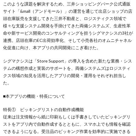
このような課題を解決するため、三井ショッピングパーク公式通販
サイト「&mall（アンドモール）」の運営を通じて出店ショップの店
頭在庫販売を支援してきた三井不動産と、ロジスティクス領域で
様々な支援システム開発を手掛けてきた両備システムズ、生産性革
命や新サービス開発のコンサルティングを担うシグマクシスの3社が
連携。店頭在庫のEC出荷効率化、そして小売各社のオムニチャネル
化促進に向け、本アプリの共同開発にこぎ着けた。
シグマクシスは「Store Support」の導入を含めた新たな業務・シス
テムの構想作成と実装のサポートを、両備システムズはロジスティ
クス領域の知見を活用したアプリの開発・運用をそれぞれ担当し
た。
■本アプリの機能・特長について
特長① ピッキングリストの自動作成機能
従来は注文情報から紙に印刷もしくは手書きしていたピッキングリ
ストをアプリ内で自動作成するとともに、スマホ上でも情報を確認
できるようになる。受注品のピッキング作業を効率的に実施できる