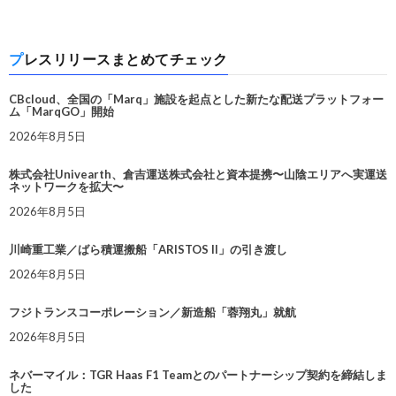
プレスリリースまとめてチェック
CBcloud、全国の「Marq」施設を起点とした新たな配送プラットフォー
ム「MarqGO」開始
2026年8月5日
株式会社Univearth、倉吉運送株式会社と資本提携〜山陰エリアへ実運送
ネットワークを拡大〜
2026年8月5日
川崎重工業／ばら積運搬船「ARISTOS II」の引き渡し
2026年8月5日
フジトランスコーポレーション／新造船「蓉翔丸」就航
2026年8月5日
ネバーマイル：TGR Haas F1 Teamとのパートナーシップ契約を締結しま
した