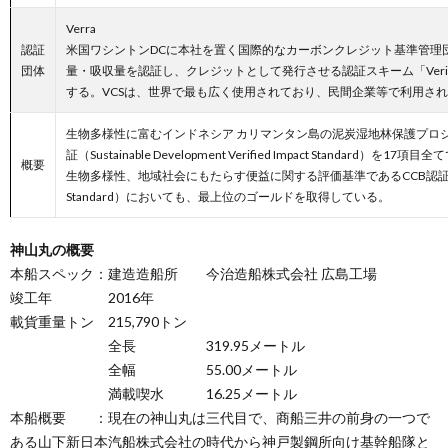
Verra
認証
米国ワシントンDCに本社を置く国際的なカーボンクレジット基準管理
団体
量・吸収量を認証し、クレジットとして発行させる認証スキーム「Verified C
する。VCSは、世界で最も広く使用されており、民間企業等で利用さ
生物多様性に富むインドネシア カリマンタン島の泥炭湿地林保護プロジェクト
証（Sustainable Development Verified Impact Stand
概要
生物多様性、地域社会にもたらす便益に関する評価基準であるCCB認証（Climate C
Standard）においても、最上位のゴールドを取得している。
神山丸の概要
本船スペック：建造造船所 今治造船株式会社 広島工場
竣工年 2016年
載貨重量トン 215,790トン
全長 319.95メートル
全幅 55.00メートル
満載喫水 16.25メートル
本船概要 ：現在の神山丸は三代目で、商船三井の前身の一つで
ある山下新日本汽船株式会社の時代から神戸製鋼所向け基幹船隊と