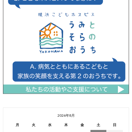
2026年8月
月
火
水
木
金
土
日