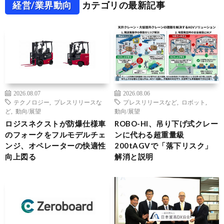
経営/業界動向
カテゴリの最新記事
2026.08.07
2026.08.06
テクノロジー
,
プレスリリースな
プレスリリースなど
,
ロボット
,
ど
,
動向/展望
動向/展望
ロジスネクストが防爆仕様車
ROBO-HI、吊り下げ式クレー
のフォークをフルモデルチェ
ンに代わる超重量級
ンジ、オペレーターの快適性
200tAGVで「落下リスク」
向上図る
解消と説明