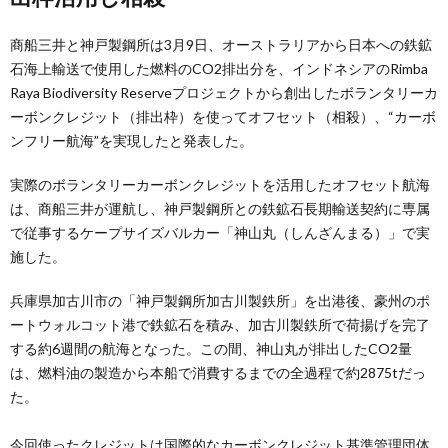
商船三井と神戸製鋼所は3月9日、オーストラリアから日本への鉄鉱
石海上輸送で使用した燃料のCO2排出分を、インドネシアのRimba
Raya Biodiversity Reserveプロジェクトから創出したボランタリーカ
ーボンクレジット（排出枠）を使ってオフセット（相殺）、“カーボ
ンフリー航海”を実現したと発表した。
実際のボランタリーカーボンクレジットを活用したオフセット航海
は、商船三井が運航し、神戸製鋼所との鉄鉱石長期輸送契約に専属
で従事するケープサイズバルカー「神山丸（しんざんまる）」で実
施した。
兵庫県加古川市の「神戸製鋼所加古川製鉄所」を出港後、豪州のポ
ートウォルコット港で鉄鉱石を積み、加古川製鉄所で荷揚げを完了
する約6週間の航海となった。この間、神山丸が排出したCO2量
は、燃料油の製造から本船で消費するまでの全過程で約2875tだっ
た。
今回使ったクレジットは国際的なカーボンクレジット基準管理団体