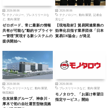
2026.08.06
2026.08.06
テクノロジー
,
プレスリリースな
テクノロジー
,
動向/展望
,
記者会
ど
,
動向/展望
見など
ゼロボード、常に最新の情報
【現地取材】貿易関連業務の
共有が可能な“動的サプライヤ
効率化目指す業界団体「日本
ー管理”実現する新システムの
貿易DX協会」が発足
提供開始へ
2026.08.06
2026.08.06
プレスリリースなど
,
動向/展望
,
プレスリリースなど
,
動向/展望
物流施設
モノタロウ、「お届け希望日
住友林業グループ、神奈川・
指定サービス」開始
厚木で初の自社運営型物流拠