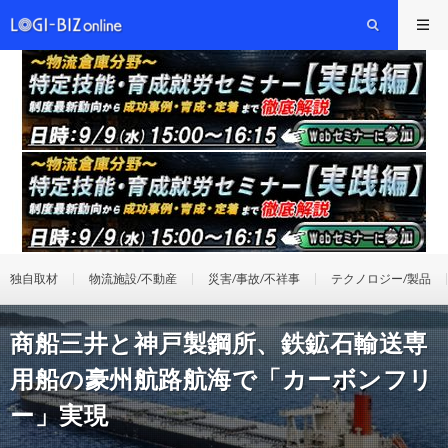
独自取材
物流施設/不動産
災害/事故/不祥事
テクノロジー/製品
商船三井と神戸製鋼所、鉄鉱石輸送専
用船の豪州航路航海で「カーボンフリ
ー」実現