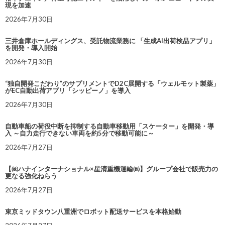
現を加速
2026年7月30日
三井倉庫ホールディングス、受託物流業務に 「生成AI出荷検品アプリ」
を開発・導入開始
2026年7月30日
“独自開発こだわり”のサプリメントでD2C展開する「ウェルモット製薬」
がEC自動出荷アプリ「シッピーノ」を導入
2026年7月30日
自動車船の荷役中断を抑制する自動車移動用「スケーター」を開発・導
入 ～自力走行できない車両を約5分で移動可能に～
2026年7月27日
【㈱ハナインターナショナル×星清重機運輸㈱】グループ会社で販売力の
更なる強化ねらう
2026年7月27日
東京ミッドタウン八重洲でロボット配送サービスを本格始動