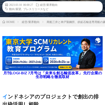
2023.03.10 06:00:27
経営/業界動向
動向/展望
,
プレスリリースなど
経営/業界動向
商船三井と神戸製鋼所、鉄鉱石輸送専用船の
HOME
月刊LOGI-BIZ 7月号は「未来を創る輸送改革」 先行企業の
生存戦略を徹底取材
インドネシアのプロジェクトで創出の排
出枠活用し相殺