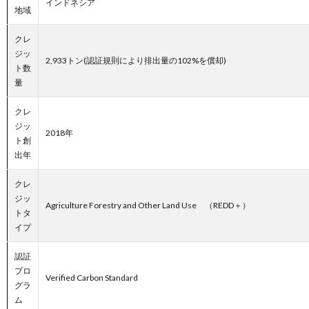
インドネシア
地域
クレ
ジッ
2,933トン(認証規則により排出量の102%を償却)
ト数
量
クレ
ジッ
2018年
ト創
出年
クレ
ジッ
Agriculture Forestry and Other Land Use （REDD＋）
トタ
イプ
認証
プロ
Verified Carbon Standard
グラ
ム