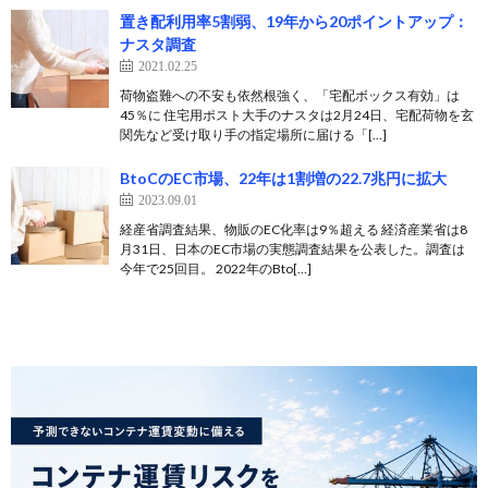
置き配利用率5割弱、19年から20ポイントアップ：
ナスタ調査
2021.02.25
荷物盗難への不安も依然根強く、「宅配ボックス有効」は
45％に 住宅用ポスト大手のナスタは2月24日、宅配荷物を玄
関先など受け取り手の指定場所に届ける「[…]
BtoCのEC市場、22年は1割増の22.7兆円に拡大
2023.09.01
経産省調査結果、物販のEC化率は9％超える 経済産業省は8
月31日、日本のEC市場の実態調査結果を公表した。調査は
今年で25回目。 2022年のBto[…]