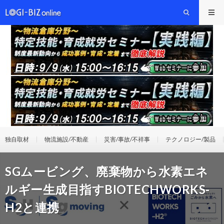
独自取材
物流施設/不動産
災害/事故/不祥事
テクノロジー/製品
SGムービング、廃棄物から水素エネ
ルギー生成目指すBIOTECHWORKS-
H2と連携