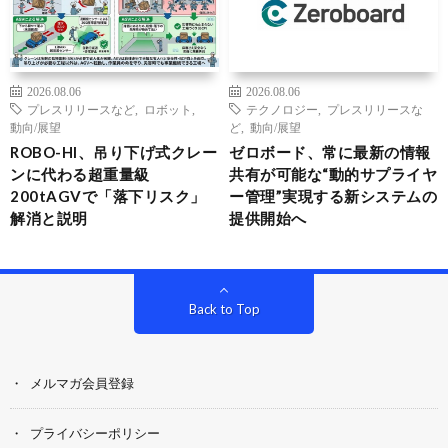
2026.08.06
2026.08.06
プレスリリースなど
,
ロボット
,
テクノロジー
,
プレスリリースな
動向/展望
ど
,
動向/展望
ROBO-HI、吊り下げ式クレー
ゼロボード、常に最新の情報
ンに代わる超重量級
共有が可能な“動的サプライヤ
200tAGVで「落下リスク」
ー管理”実現する新システムの
解消と説明
提供開始へ
Back to Top
メルマガ会員登録
プライバシーポリシー