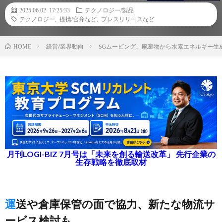
2025.06.02 17:25:33
テクノロジー/製品
テクノロジー
,
提携/合弁など
,
プレスリリースなど
経営/業界動向
SGムービング、廃棄物から水素エネルギー生成目指
HOME
月刊LOGI-BIZ 7月号は「未来を創る輸送改革」 先行企業の
生存戦略を徹底取材
運送や倉庫保管の面で協力、新たな物流サ
ービス検討も