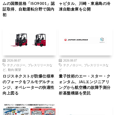
ムの国際規格「ISO9001」認
ャピタル、川崎・東扇島の冷
証取得、自動運転分野で国内
凍自動倉庫を公開
初
2026.08.07
2026.08.07
テクノロジー
,
プレスリリースな
テクノロジー
,
プレスリリースな
ど
,
動向/展望
ど
ロジスネクストが防爆仕様車
量子技術のエー・スター・ク
のフォークをフルモデルチェ
ォンタム、JALエンジニアリ
ンジ、オペレーターの快適性
ングから航空機の故障予測分
向上図る
析基盤構築を受託