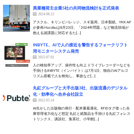
異業種荷主企業5社の共同物流検討を正式発表
2024.08.23
アスクル、キリンビバレッジ、スギ薬局、日本製紙、YKK AP
が参画 Hacobuは8月23日、「2024年問題」など物流領域が
抱える諸課題に対応するた[…]
INBYTE、AIで人の接近を警告するフォークリフト
用モニターシステム発売
2025.07.02
人の検知率アップ、操作性も向上 ドライブレコーダーなどを
手掛けるINBYTE（インバイト）は7月1日、独自のAIアルゴ
リズム搭載で人を検知し、事故など[…]
丸紅グループと大手出版3社、出版流通のデジタル
化・効率化へ合弁会社設立
2022.03.24
AI生かした出版物の発行・配本量最適化、RFIDタグ使った在
庫管理省力化など想定 丸紅と紙製品を手掛ける丸紅フォレス
トリンクス、講談社、集英社、小学館[…]