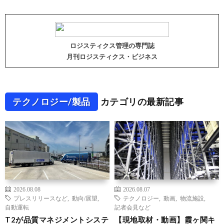
ロジスティクス管理の専門誌
月刊ロジスティクス・ビジネス
テクノロジー/製品
カテゴリの最新記事
2026.08.08
2026.08.07
プレスリリースなど
,
動向/展望
,
テクノロジー
,
動画
,
物流施設
,
自動運転
記者会見など
T2が品質マネジメントシステ
【現地取材・動画】霞ヶ関キ