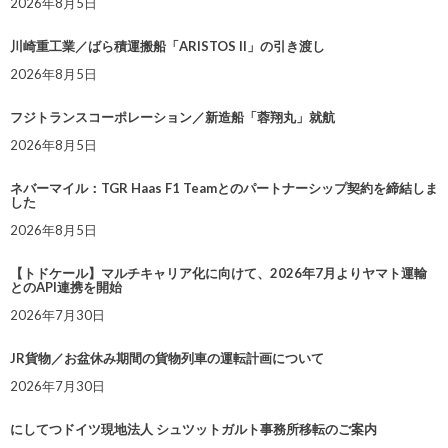
2026年8月5日
川崎重工業／ばら積運搬船「ARISTOS II」の引き渡し
2026年8月5日
フジトランスコーポレーション／新造船「蓉翔丸」就航
2026年8月5日
ネバーマイル：TGR Haas F1 Teamとのパートナーシップ契約を締結しま
した
2026年8月5日
【トドケール】マルチキャリア化に向けて、2026年7月よりヤマト運輸
とのAPI連携を開始
2026年7月30日
JR貨物／お盆休み期間の貨物列車の運転計画について
2026年7月30日
にしてつドイツ現地法人 シュツットガルト事務所移転のご案内