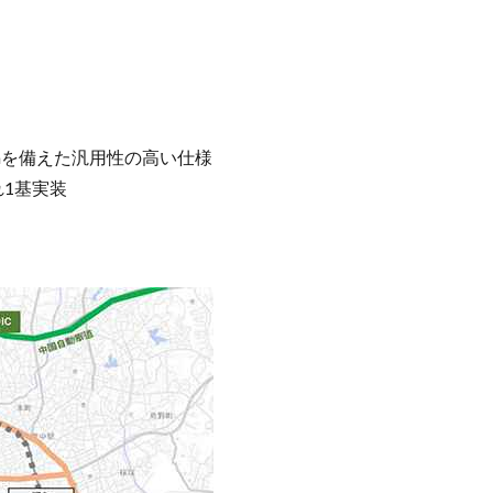
5mを備えた汎用性の高い仕様
1基実装