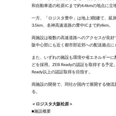
和自動車道の松原ICまで約4.4kmの地点に立
一方、「ロジスタ豊中」は地上3階建て、延床
3.5km、名神高速道路の豊中ICまで約4km。
両施設は複数の高速道路へのアクセスが良好
阪中心部にも近く都市部近郊への配送拠点に
また、いずれの施設も環境や省エネルギーに
どを採用。ZEB Readyの認証を取得する
Ready以上の認証取得を目指す。
両施設の開発で、同社が国内で展開する物流
る。
＜ロジスタ大阪松原＞
■施設概要