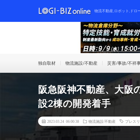
物流不動産,ロボット,ドロ
独自取材
物流施設/不動産
災害/事故/不祥
阪急阪神不動産、大阪
設2棟の開発着手
2023.03.24 06:00:38
物流施設/不動産
プレスリ