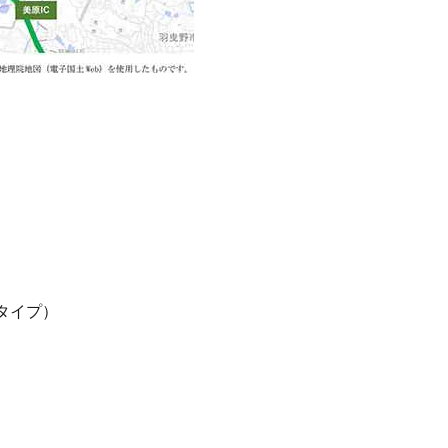
）
）
タイプ）