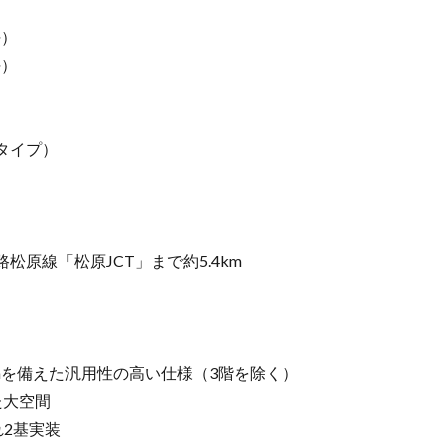
坪）
坪）
タイプ）
原線「松原JCT」まで約5.4km
.5mを備えた汎用性の高い仕様（3階を除く）
た大空間
2基実装