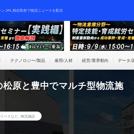
ーン,3PL,独自取材で物流ニュースを配信
事
テクノロジー/製品
雇用/人材
経営/業界動向
データ/
の松原と豊中でマルチ型物流施
リースなど
,
物流施設