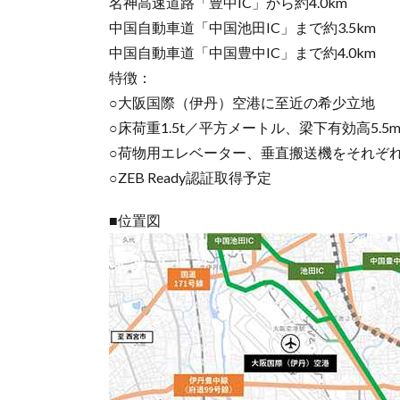
名神高速道路「豊中IC」から約4.0km
中国自動車道「中国池田IC」まで約3.5km
中国自動車道「中国豊中IC」まで約4.0km
特徴：
○大阪国際（伊丹）空港に至近の希少立地
○床荷重1.5t／平方メートル、梁下有効高5.
○荷物用エレベーター、垂直搬送機をそれぞれ
○ZEB Ready認証取得予定
■位置図