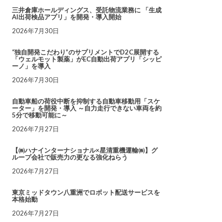
三井倉庫ホールディングス、受託物流業務に 「生成
AI出荷検品アプリ」を開発・導入開始
2026年7月30日
“独自開発こだわり”のサプリメントでD2C展開する
「ウェルモット製薬」がEC自動出荷アプリ「シッピ
ーノ」を導入
2026年7月30日
自動車船の荷役中断を抑制する自動車移動用「スケ
ーター」を開発・導入 ～自力走行できない車両を約
5分で移動可能に～
2026年7月27日
【㈱ハナインターナショナル×星清重機運輸㈱】グ
ループ会社で販売力の更なる強化ねらう
2026年7月27日
東京ミッドタウン八重洲でロボット配送サービスを
本格始動
2026年7月27日