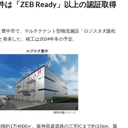
市と豊中市で、マルチテナント型物流施設「ロジスタ大阪松
発表した。竣工は2024年冬の予定。
1万4000㎡。阪神高速道路の三宅ICまで約3.5km、阪