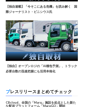
【独自連載】「今そこにある危機」を読み解く 国
際ジャーナリスト・ビニシウス氏
【独自】オープンロジの「AI梱包予測」、トラック
必要台数の迅速把握にも活用本格化
プレスリリースまとめてチェック
CBcloud、全国の「Marq」施設を起点とした新た
な配送プラットフォーム「MarqGO」開始