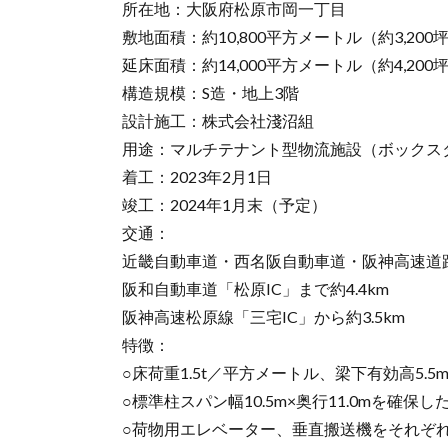
所在地：大阪府松原市岡一丁目
敷地面積：約10,800平方メートル（約3,200
延床面積：約14,000平方メートル（約4,200
構造規模：S造・地上3階
設計施工：株式会社淺沼組
用途：マルチテナント型物流施設（ボックス
着工：2023年2月1日
竣工：2024年1月末（予定）
交通：
近畿自動車道・西名阪自動車道・阪神高速道路松
阪和自動車道「松原IC」まで約4.4km
阪神高速松原線「三宅IC」から約3.5km
特徴：
○床荷重1.5t／平方メートル、梁下有効高5
○標準柱スパン幅10.5m×奥行11.0mを確保し
○荷物用エレベーター、垂直搬送機をそれぞれ