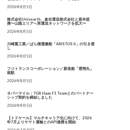
2026年8月5日
株式会社Univearth、倉吉運送株式会社と資本提
携〜山陰エリアへ実運送ネットワークを拡大〜
2026年8月5日
川崎重工業／ばら積運搬船「ARISTOS II」の引き渡
し
2026年8月5日
フジトランスコーポレーション／新造船「蓉翔丸」
就航
2026年8月5日
ネバーマイル：TGR Haas F1 Teamとのパートナー
シップ契約を締結しました
2026年8月5日
【トドケール】マルチキャリア化に向けて、2026
年7月よりヤマト運輸とのAPI連携を開始
2026年7月30日