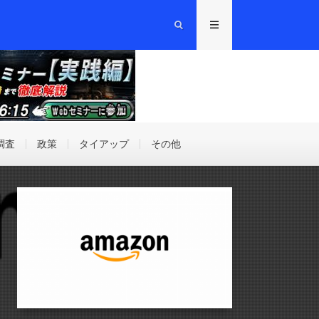
調査
政策
タイアップ
その他