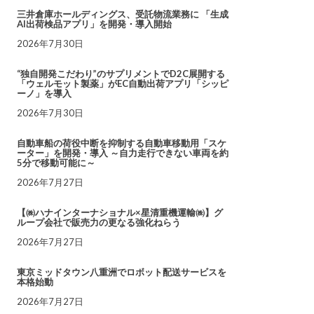
三井倉庫ホールディングス、受託物流業務に 「生成
AI出荷検品アプリ」を開発・導入開始
2026年7月30日
“独自開発こだわり”のサプリメントでD2C展開する
「ウェルモット製薬」がEC自動出荷アプリ「シッピ
ーノ」を導入
2026年7月30日
自動車船の荷役中断を抑制する自動車移動用「スケ
ーター」を開発・導入 ～自力走行できない車両を約
5分で移動可能に～
2026年7月27日
【㈱ハナインターナショナル×星清重機運輸㈱】グ
ループ会社で販売力の更なる強化ねらう
2026年7月27日
東京ミッドタウン八重洲でロボット配送サービスを
本格始動
2026年7月27日