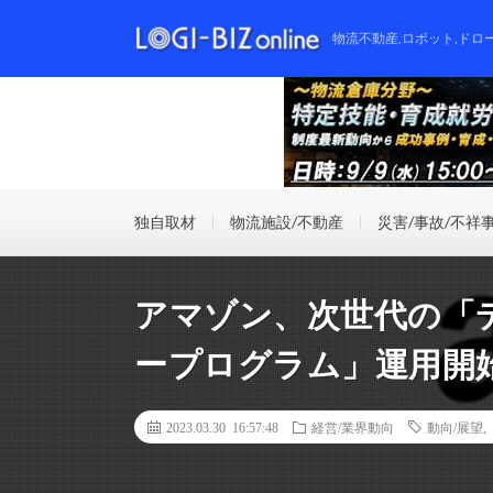
物流不動産,ロボット,ドロ
独自取材
物流施設/不動産
災害/事故/不祥
アマゾン、次世代の「
ープログラム」運用開
2023.03.30 16:57:48
経営/業界動向
動向/展望
,