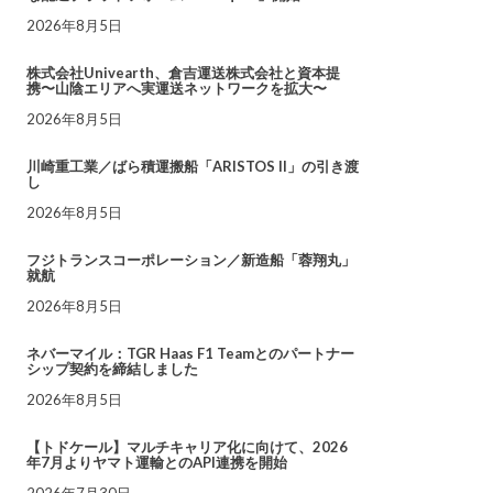
2026年8月5日
株式会社Univearth、倉吉運送株式会社と資本提
携〜山陰エリアへ実運送ネットワークを拡大〜
2026年8月5日
川崎重工業／ばら積運搬船「ARISTOS II」の引き渡
し
2026年8月5日
フジトランスコーポレーション／新造船「蓉翔丸」
就航
2026年8月5日
ネバーマイル：TGR Haas F1 Teamとのパートナー
シップ契約を締結しました
2026年8月5日
【トドケール】マルチキャリア化に向けて、2026
年7月よりヤマト運輸とのAPI連携を開始
2026年7月30日