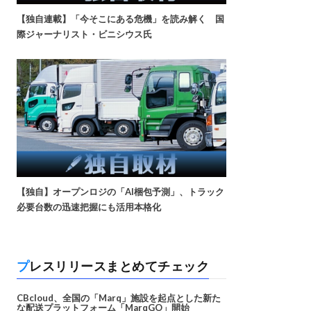
【独自連載】「今そこにある危機」を読み解く 国
際ジャーナリスト・ビニシウス氏
【独自】オープンロジの「AI梱包予測」、トラック
必要台数の迅速把握にも活用本格化
プレスリリースまとめてチェック
CBcloud、全国の「Marq」施設を起点とした新た
な配送プラットフォーム「MarqGO」開始