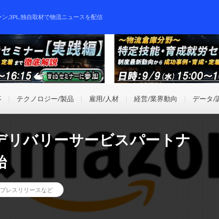
ーン,3PL,独自取材で物流ニュースを配信
事
テクノロジー/製品
雇用/人材
経営/業界動向
データ/
デリバリーサービスパートナ
始
プレスリリースなど