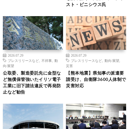
スト・ビニシウス氏
2026.07.29
2026.07.29
プレスリリースなど
,
不祥事
,
動
プレスリリースなど
,
動向/展望
,
向/展望
災害
公取委、製造委託先に金型な
【熊本地震】県知事の派遣要
ど無償保管強いたイリソ電子
請受け、自衛隊3600人体制で
工業に旧下請法違反で再発防
災害対応
止など勧告