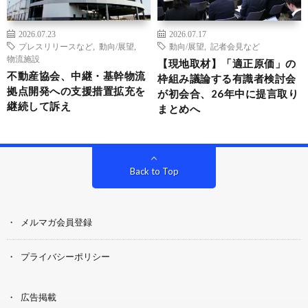
2026.07.23
2026.07.17
プレスリリースなど
,
動向/展望
,
動向/展望
,
記者会見など
物流施設
【現地取材】「適正原価」の
不動産協会、中継・基幹物流
枠組み議論する有識者検討会
拠点開発への支援措置拡充を
が初会合、26年中に提言取り
継続して訴え
まとめへ
Back to Top
メルマガ会員登録
プライバシーポリシー
広告掲載