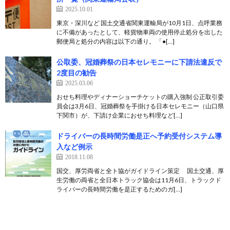
2025.10.01
東京・深川など 国土交通省関東運輸局が10月1日、点呼業務
に不備があったとして、軽貨物車両の使用停止処分を出した
郵便局と処分の内容は以下の通り。 「●[…]
公取委、冠婚葬祭の日本セレモニーに下請法違反で
2度目の勧告
2025.03.06
おせち料理やディナーショーチケットの購入強制 公正取引委
員会は3月6日、冠婚葬祭を手掛ける日本セレモニー（山口県
下関市）が、下請け企業におせち料理など[…]
ドライバーの長時間労働是正へ予約受付システム導
入など例示
2018.11.08
国交、厚労両省と全ト協がガイドライン策定 国土交通、厚
生労働の両省と全日本トラック協会は11月6日、トラックド
ライバーの長時間労働を是正するためのガ[…]