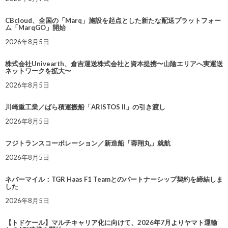
CBcloud、全国の「Marq」施設を起点とした新たな配送プラットフォー
ム「MarqGO」開始
2026年8月5日
株式会社Univearth、倉吉運送株式会社と資本提携〜山陰エリアへ実運送
ネットワークを拡大〜
2026年8月5日
川崎重工業／ばら積運搬船「ARISTOS II」の引き渡し
2026年8月5日
フジトランスコーポレーション／新造船「蓉翔丸」就航
2026年8月5日
ネバーマイル：TGR Haas F1 Teamとのパートナーシップ契約を締結しま
した
2026年8月5日
【トドケール】マルチキャリア化に向けて、2026年7月よりヤマト運輸