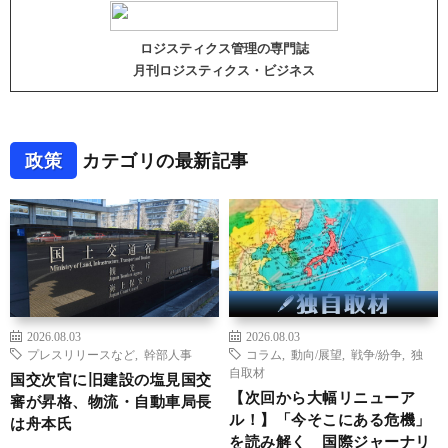
ロジスティクス管理の専門誌
月刊ロジスティクス・ビジネス
政策
カテゴリの最新記事
2026.08.03
2026.08.03
プレスリリースなど
,
幹部人事
コラム
,
動向/展望
,
戦争/紛争
,
独
自取材
国交次官に旧建設の塩見国交
【次回から大幅リニューア
審が昇格、物流・自動車局長
ル！】「今そこにある危機」
は舟本氏
を読み解く 国際ジャーナリ