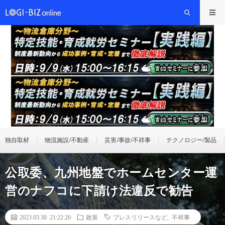
独自取材
物流施設/不動産
災害/事故/不祥事
テクノロジー/製品
公取委、九州地盤でホームセンター運
営のナフコに下請け法違反で勧告
2023.03.30 21:22:20
政策
プレスリリースなど
,
不祥事