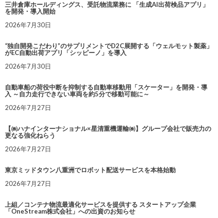
三井倉庫ホールディングス、受託物流業務に 「生成AI出荷検品アプリ」
を開発・導入開始
2026年7月30日
“独自開発こだわり”のサプリメントでD2C展開する「ウェルモット製薬」
がEC自動出荷アプリ「シッピーノ」を導入
2026年7月30日
自動車船の荷役中断を抑制する自動車移動用「スケーター」を開発・導
入 ～自力走行できない車両を約5分で移動可能に～
2026年7月27日
【㈱ハナインターナショナル×星清重機運輸㈱】グループ会社で販売力の
更なる強化ねらう
2026年7月27日
東京ミッドタウン八重洲でロボット配送サービスを本格始動
2026年7月27日
上組／コンテナ物流最適化サービスを提供する スタートアップ企業
「OneStream株式会社」への出資のお知らせ