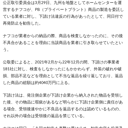
公正取引委員会は3月29日、九州を地盤としてホームセンターを運
営するナフコが、PB（プライベートブラント）商品の製造を委託し
ている業者に対し、下請け法違反の行為があったとして、同日付で
再発防止を勧告した。
ナフコが業者からの納品の際、商品を検査しなかったのに、その後
不具合があることを理由に当該商品を業者に引き取らせていたとい
う。
公取委によると、2021年2月から22年12月の間、下請けの事業者
181社に対し、検査をしなかったにもかかわらず、外装の破れや破
損、部品不足などを理由として不当な返品を繰り返しており、返品
した商品の総額は約4040万円に上る。
下請け法は、発注側企業が下請け企業から納入された物品を受領し
た後、その物品に瑕疵があるなど明らかに下請け企業側に責任があ
る場合、受領後速やかに不良品を返品するのは認めているものの、
それ以外の場合は受領後の返品を禁じている。