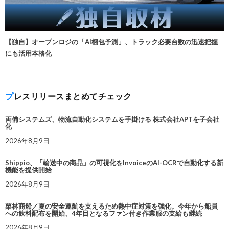
【独自】オープンロジの「AI梱包予測」、トラック必要台数の迅速把握
にも活用本格化
プレスリリースまとめてチェック
両備システムズ、物流自動化システムを手掛ける 株式会社APTを子会社
化
2026年8月9日
Shippio、「輸送中の商品」の可視化をInvoiceのAI-OCRで自動化する新
機能を提供開始
2026年8月9日
栗林商船／夏の安全運航を支えるため熱中症対策を強化。今年から船員
への飲料配布を開始、4年目となるファン付き作業服の支給も継続
2026年8月9日