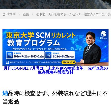
政策
公取委、九州地盤でホームセンター運営のナフコに下請
HOME
月刊LOGI-BIZ 7月号は「未来を創る輸送改革」 先行企業の
生存戦略を徹底取材
納品時に検査せず、外装破れなど理由に不
当返品