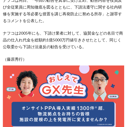
ナフコは同日、「今回の勧告を真摯に受け止め、勧告内容を役員及
び全従業員に周知徹底を図るとともに、下請法遵守に関する社内研
修を実施する等必要な措置を講じ再発防止に努める所存」と謝罪す
るコメントを公表した。
ナフコは2005年にも、下請け業者に対して、協賛金などの名目で商
品の仕入れ代金を総額約1億5000万円値引きさせたとして、同じく
公取委から下請け法違反の勧告を受けている。
（藤原秀行）