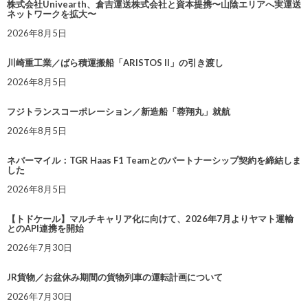
株式会社Univearth、倉吉運送株式会社と資本提携〜山陰エリアへ実運送
ネットワークを拡大〜
2026年8月5日
川崎重工業／ばら積運搬船「ARISTOS II」の引き渡し
2026年8月5日
フジトランスコーポレーション／新造船「蓉翔丸」就航
2026年8月5日
ネバーマイル：TGR Haas F1 Teamとのパートナーシップ契約を締結しま
した
2026年8月5日
【トドケール】マルチキャリア化に向けて、2026年7月よりヤマト運輸
とのAPI連携を開始
2026年7月30日
JR貨物／お盆休み期間の貨物列車の運転計画について
2026年7月30日