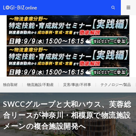
独自取材
物流施設/不動産
災害/事故/不祥事
テクノロジー/製品
SWCCグループと大和ハウス、芙蓉総
合リースが神奈川・相模原で物流施設
メーンの複合施設開発へ