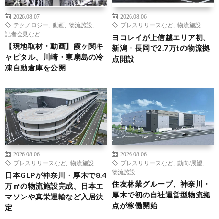
2026.08.07
2026.08.06
テクノロジー
,
動画
,
物流施設
,
プレスリリースなど
,
物流施設
記者会見など
ヨコレイが上信越エリア初、
【現地取材・動画】霞ヶ関キ
新潟・長岡で2.7万tの物流拠
ャピタル、川崎・東扇島の冷
点開設
凍自動倉庫を公開
2026.08.06
2026.08.06
プレスリリースなど
,
物流施設
プレスリリースなど
,
動向/展望
,
物流施設
日本GLPが神奈川・厚木で8.4
住友林業グループ、神奈川・
万㎡の物流施設完成、日本エ
厚木で初の自社運営型物流拠
マソンや真栄運輸など入居決
点が稼働開始
定