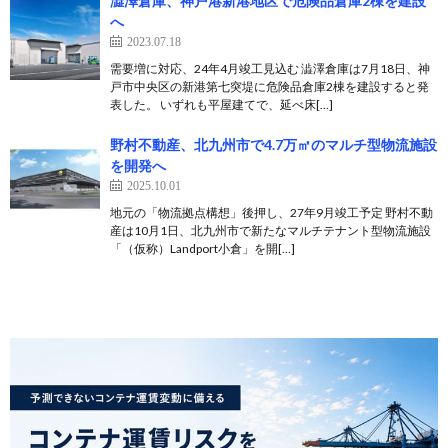
澁澤倉庫、神戸港新港地区で危険品倉庫2棟を建設
へ
2023.07.18
需要増に対応、24年4月竣工見込む 澁澤倉庫は7月18日、神
戸市中央区の新港第七突堤に危険品倉庫2棟を建設すると発
表した。 いずれも平屋建てで、延べ床[…]
野村不動産、北九州市で4.7万㎡のマルチ型物流施設
を開発へ
2025.10.01
地元の「物流拠点構想」後押し、27年9月竣工予定 野村不動
産は10月1日、北九州市で新たなマルチテナント型物流施設
「（仮称）Landport小倉」を開[…]