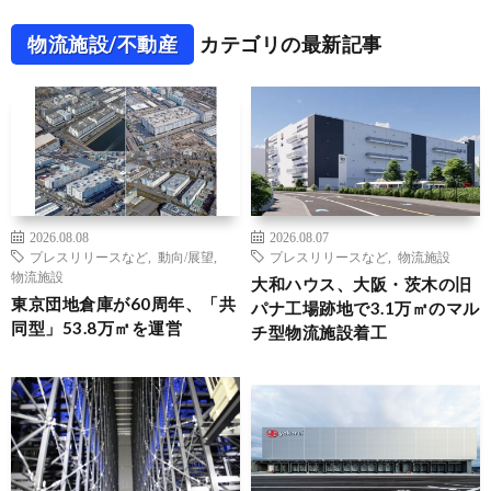
物流施設/不動産
カテゴリの最新記事
2026.08.08
2026.08.07
プレスリリースなど
,
動向/展望
,
プレスリリースなど
,
物流施設
物流施設
大和ハウス、大阪・茨木の旧
東京団地倉庫が60周年、「共
パナ工場跡地で3.1万㎡のマル
同型」53.8万㎡を運営
チ型物流施設着工