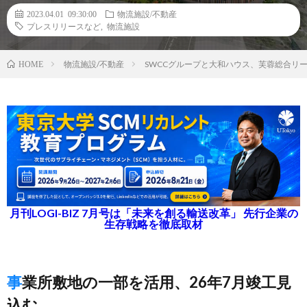
2023.04.01 09:30:00
物流施設/不動産
プレスリリースなど
,
物流施設
物流施設/不動産
SWCCグループと大和ハウス、芙蓉総合リ
HOME
月刊LOGI-BIZ 7月号は「未来を創る輸送改革」 先行企業の
生存戦略を徹底取材
事業所敷地の一部を活用、26年7月竣工見
込む