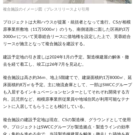
複合施設のイメージ図（プレスリリースより引用
プロジェクトは大和ハウスが提案・統括者となって進行。CSが相模
原事業所敷地（11万5000㎡）のうち、南側道路に面した区画約3万
3000㎡について芙蓉総合リースに借地権を設定した上で、芙蓉総合
リースが施主となって複合施設を建設する。
建設予定地の引き渡しは2024年1月の予定。製造棟建屋の解体・撤
去を経て着工し、竣工は26年7月を見込む。
複合施設は高さ約36ｍ、地上5階建てで、建築面積約1万8000㎡、延
床面積約8万㎡を予定。主に物流倉庫として、一部はSWCCグループ
も入居するインキュベーションセンターとしてそれぞれ開発する方
向。託児所など、相模原事業所従業員や地域住民が利用可能なテナ
ントに入居してもらうことも検討している。
複合施設の建設予定地は現在、CSの製造棟、グラウンドとして使用
中。プロジェクトはSWCCグループが製造拠点・製造ラインの効率
化・集約を進める中で、当該製造棟建屋を解体・撤去した跡地を有