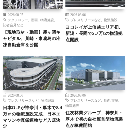
2026.08.07
2026.08.06
テクノロジー
,
動画
,
物流施設
,
プレスリリースなど
,
物流施設
記者会見など
ヨコレイが上信越エリア初、
【現地取材・動画】霞ヶ関キ
新潟・長岡で2.7万tの物流拠
ャピタル、川崎・東扇島の冷
点開設
凍自動倉庫を公開
2026.08.06
2026.08.06
プレスリリースなど
,
物流施設
プレスリリースなど
,
動向/展望
,
物流施設
日本GLPが神奈川・厚木で8.4
住友林業グループ、神奈川・
万㎡の物流施設完成、日本エ
厚木で初の自社運営型物流拠
マソンや真栄運輸など入居決
点が稼働開始
定