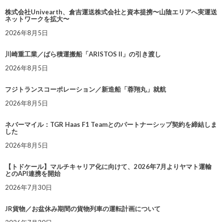
株式会社Univearth、倉吉運送株式会社と資本提携〜山陰エリアへ実運送
ネットワークを拡大〜
2026年8月5日
川崎重工業／ばら積運搬船「ARISTOS II」の引き渡し
2026年8月5日
フジトランスコーポレーション／新造船「蓉翔丸」就航
2026年8月5日
ネバーマイル：TGR Haas F1 Teamとのパートナーシップ契約を締結しま
した
2026年8月5日
【トドケール】マルチキャリア化に向けて、2026年7月よりヤマト運輸
とのAPI連携を開始
2026年7月30日
JR貨物／お盆休み期間の貨物列車の運転計画について