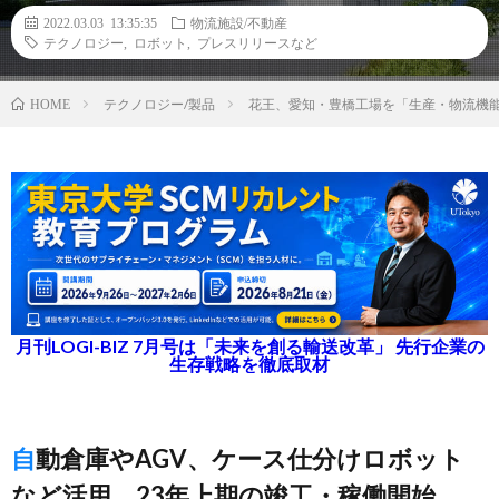
2022.03.03 13:35:35
物流施設/不動産
テクノロジー
,
ロボット
,
プレスリリースなど
テクノロジー/製品
花王、愛知・豊橋工場を「生産・物流機
HOME
月刊LOGI-BIZ 7月号は「未来を創る輸送改革」 先行企業の
生存戦略を徹底取材
自動倉庫やAGV、ケース仕分けロボット
など活用、23年上期の竣工・稼働開始