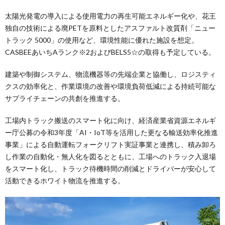
太陽光発電の導入による使用電力の再生可能エネルギー化や、花王
独自の技術による廃PETを原料としたアスファルト改質剤「ニュー
トラック 5000」の使用など、環境性能に優れた施設を想定。
CASBEEあいちAランク※2およびBELS5☆の取得も予定している。
建築や制御システム、物流機器等の先端企業と協働し、ロジスティ
クスの効率化と、作業環境の改善や環境負荷低減による持続可能な
サプライチェーンの共創を推進する。
工場内トラック搬送のスマート化に向け、経済産業省資源エネルギ
ー庁公募の令和3年度「AI・IoT等を活用した更なる輸送効率化推進
事業」による自動運転フォークリフト実証事業と連携し、積み卸ろ
し作業の自動化・無人化を図るとともに、工場へのトラック入退場
をスマート化し、トラック待機時間の削減とドライバーが安心して
活動できるホワイト物流を推進する。