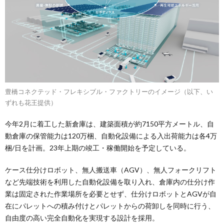
豊橋コネクテッド・フレキシブル・ファクトリーのイメージ（以下、い
ずれも花王提供）
今年2月に着工した新倉庫は、建築面積が約7150平方メートル、自
動倉庫の保管能力は120万梱、自動化設備による入出荷能力は各4万
梱/日を計画。23年上期の竣工・稼働開始を予定している。
ケース仕分けロボット、無人搬送車（AGV）、無人フォークリフト
など先端技術を利用した自動化設備を取り入れ、倉庫内の仕分け作
業は固定された作業場所を必要とせず、仕分けロボットとAGVが自
在にパレットへの積み付けとパレットからの荷卸しを同時に行う、
自由度の高い完全自動化を実現する設計を採用。