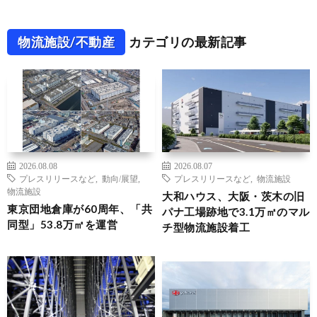
物流施設/不動産
カテゴリの最新記事
2026.08.08
2026.08.07
プレスリリースなど
,
動向/展望
,
プレスリリースなど
,
物流施設
物流施設
大和ハウス、大阪・茨木の旧
東京団地倉庫が60周年、「共
パナ工場跡地で3.1万㎡のマル
同型」53.8万㎡を運営
チ型物流施設着工