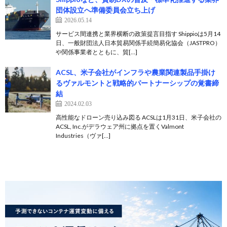
団体設立へ準備委員会立ち上げ
2026.05.14
サービス間連携と業界横断の政策提言目指す Shippioは5月14
日、一般財団法人日本貿易関係手続簡易化協会（JASTPRO）
や関係事業者とともに、貿[…]
ACSL、米子会社がインフラや農業関連製品手掛け
るヴァルモントと戦略的パートナーシップの覚書締
結
2024.02.03
高性能なドローン売り込み図る ACSLは1月31日、米子会社の
ACSL, Inc.がデラウェア州に拠点を置くValmont
Industries（ヴァ[…]