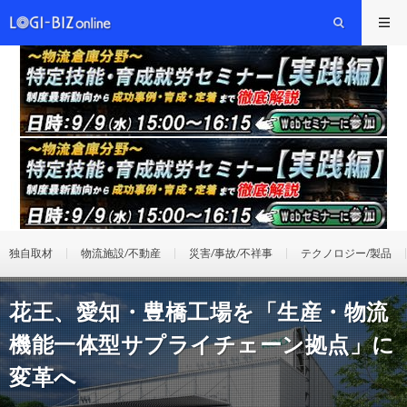
独自取材
物流施設/不動産
災害/事故/不祥事
テクノロジー/製品
花王、愛知・豊橋工場を「生産・物流
機能一体型サプライチェーン拠点」に
変革へ