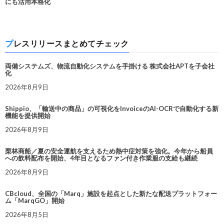
にも活用本格化
プレスリリースまとめてチェック
両備システムズ、物流自動化システムを手掛ける 株式会社APTを子会社
化
2026年8月9日
Shippio、「輸送中の商品」の可視化をInvoiceのAI-OCRで自動化する新
機能を提供開始
2026年8月9日
栗林商船／夏の安全運航を支えるため熱中症対策を強化。今年から船員
への飲料配布を開始、4年目となるファン付き作業服の支給も継続
2026年8月9日
CBcloud、全国の「Marq」施設を起点とした新たな配送プラットフォー
ム「MarqGO」開始
2026年8月5日