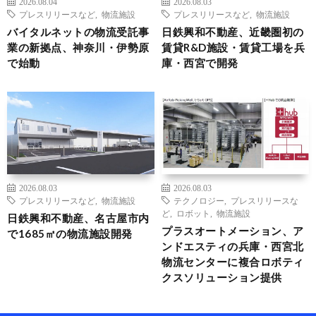
2026.08.04
2026.08.03
プレスリリースなど
,
物流施設
プレスリリースなど
,
物流施設
バイタルネットの物流受託事
日鉄興和不動産、近畿圏初の
業の新拠点、神奈川・伊勢原
賃貸R&D施設・賃貸工場を兵
で始動
庫・西宮で開発
2026.08.03
2026.08.03
プレスリリースなど
,
物流施設
テクノロジー
,
プレスリリースな
ど
,
ロボット
,
物流施設
日鉄興和不動産、名古屋市内
プラスオートメーション、ア
で1685㎡の物流施設開発
ンドエスティの兵庫・西宮北
物流センターに複合ロボティ
クスソリューション提供