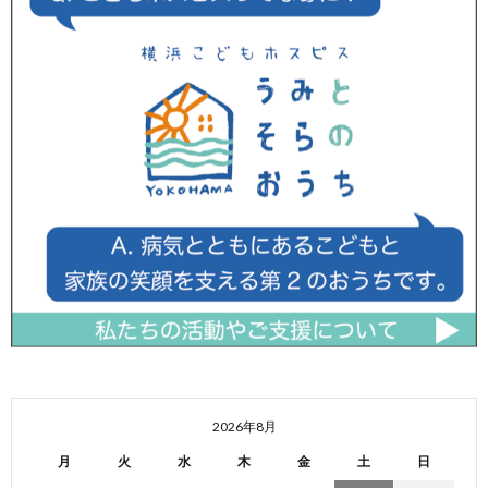
2026年8月
月
火
水
木
金
土
日