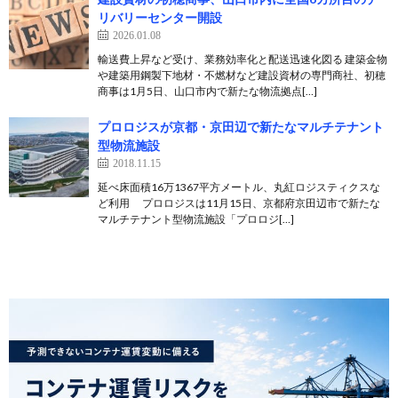
リバリーセンター開設
2026.01.08
輸送費上昇など受け、業務効率化と配送迅速化図る 建築金物
や建築用鋼製下地材・不燃材など建設資材の専門商社、初穂
商事は1月5日、山口市内で新たな物流拠点[…]
プロロジスが京都・京田辺で新たなマルチテナント
型物流施設
2018.11.15
延べ床面積16万1367平方メートル、丸紅ロジスティクスな
ど利用 プロロジスは11月15日、京都府京田辺市で新たな
マルチテナント型物流施設「プロロジ[…]