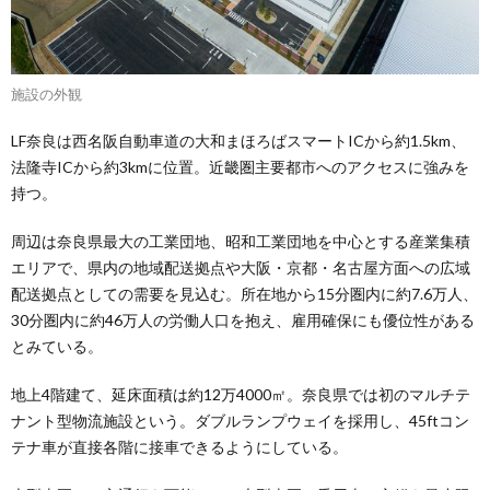
施設の外観
LF奈良は西名阪自動車道の大和まほろばスマートICから約1.5km、
法隆寺ICから約3kmに位置。近畿圏主要都市へのアクセスに強みを
持つ。
周辺は奈良県最⼤の⼯業団地、昭和⼯業団地を中⼼とする産業集積
エリアで、県内の地域配送拠点や大阪・京都・名古屋方面への広域
配送拠点としての需要を見込む。所在地から15分圏内に約7.6万人、
30分圏内に約46万人の労働人口を抱え、雇用確保にも優位性がある
とみている。
地上4階建て、延床面積は約12万4000㎡。奈良県では初のマルチテ
ナント型物流施設という。ダブルランプウェイを採用し、45ftコン
テナ車が直接各階に接車できるようにしている。