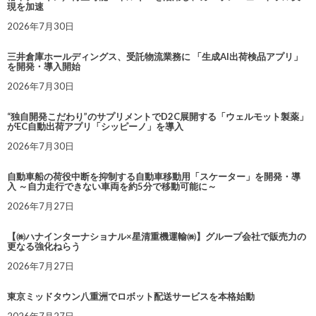
現を加速
2026年7月30日
三井倉庫ホールディングス、受託物流業務に 「生成AI出荷検品アプリ」
を開発・導入開始
2026年7月30日
“独自開発こだわり”のサプリメントでD2C展開する「ウェルモット製薬」
がEC自動出荷アプリ「シッピーノ」を導入
2026年7月30日
自動車船の荷役中断を抑制する自動車移動用「スケーター」を開発・導
入 ～自力走行できない車両を約5分で移動可能に～
2026年7月27日
【㈱ハナインターナショナル×星清重機運輸㈱】グループ会社で販売力の
更なる強化ねらう
2026年7月27日
東京ミッドタウン八重洲でロボット配送サービスを本格始動
2026年7月27日