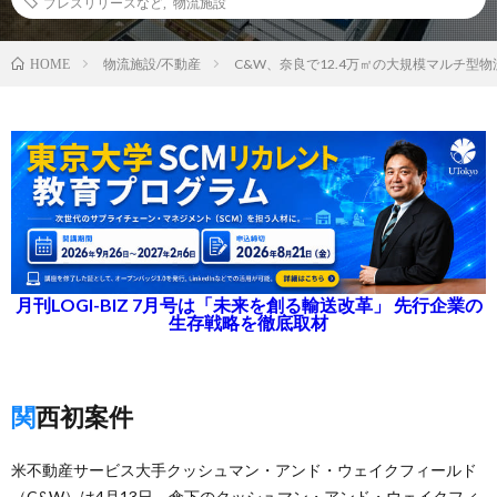
プレスリリースなど
,
物流施設
物流施設/不動産
C&W、奈良で12.4万㎡の大規模マルチ型
HOME
月刊LOGI-BIZ 7月号は「未来を創る輸送改革」 先行企業の
生存戦略を徹底取材
関西初案件
米不動産サービス大手クッシュマン・アンド・ウェイクフィールド
（C&W）は4月13日、傘下のクッシュマン・アンド・ウェイクフィ