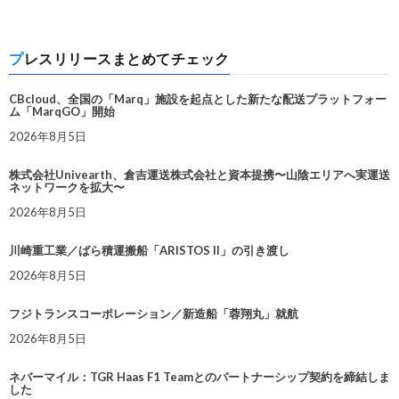
プレスリリースまとめてチェック
CBcloud、全国の「Marq」施設を起点とした新たな配送プラットフォー
ム「MarqGO」開始
2026年8月5日
株式会社Univearth、倉吉運送株式会社と資本提携〜山陰エリアへ実運送
ネットワークを拡大〜
2026年8月5日
川崎重工業／ばら積運搬船「ARISTOS II」の引き渡し
2026年8月5日
フジトランスコーポレーション／新造船「蓉翔丸」就航
2026年8月5日
ネバーマイル：TGR Haas F1 Teamとのパートナーシップ契約を締結しま
した