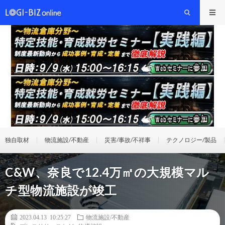
独自取材
物流施設/不動産
災害/事故/不祥事
テクノロジー/製品
C&W、奈良で12.4万㎡の大規模マル
チ型物流施設が竣工
2023.04.13 10:25:27
物流施設/不動産