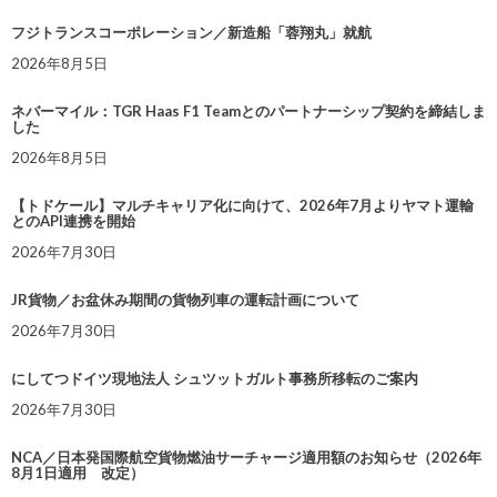
フジトランスコーポレーション／新造船「蓉翔丸」就航
2026年8月5日
ネバーマイル：TGR Haas F1 Teamとのパートナーシップ契約を締結しま
した
2026年8月5日
【トドケール】マルチキャリア化に向けて、2026年7月よりヤマト運輸
とのAPI連携を開始
2026年7月30日
JR貨物／お盆休み期間の貨物列車の運転計画について
2026年7月30日
にしてつドイツ現地法人 シュツットガルト事務所移転のご案内
2026年7月30日
NCA／日本発国際航空貨物燃油サーチャージ適用額のお知らせ（2026年
8月1日適用 改定）