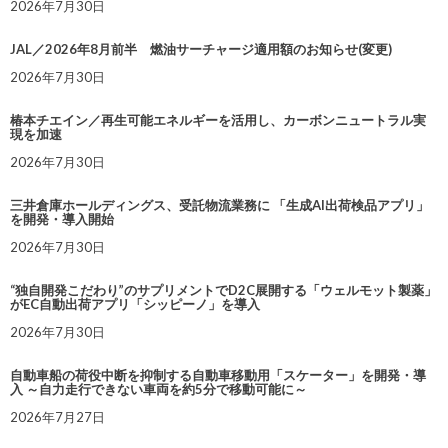
2026年7月30日
JAL／2026年8月前半 燃油サーチャージ適用額のお知らせ(変更)
2026年7月30日
椿本チエイン／再生可能エネルギーを活用し、カーボンニュートラル実
現を加速
2026年7月30日
三井倉庫ホールディングス、受託物流業務に 「生成AI出荷検品アプリ」
を開発・導入開始
2026年7月30日
“独自開発こだわり”のサプリメントでD2C展開する「ウェルモット製薬」
がEC自動出荷アプリ「シッピーノ」を導入
2026年7月30日
自動車船の荷役中断を抑制する自動車移動用「スケーター」を開発・導
入 ～自力走行できない車両を約5分で移動可能に～
2026年7月27日