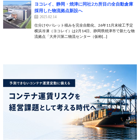
ヨコレイ、静岡・焼津に同社2カ所目の全自動倉庫
採用した物流拠点新設へ
2025.02.14
仕分けやパレット積みを完全自動化、26年11月末竣工予定
横浜冷凍（ヨコレイ）は2月14日、静岡県焼津市で新たな物
流拠点「大井川第二物流センター（仮称[…]