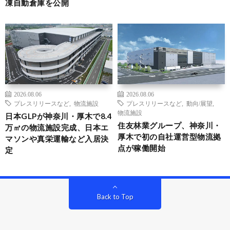
凍自動倉庫を公開
2026.08.06
2026.08.06
プレスリリースなど
,
物流施設
プレスリリースなど
,
動向/展望
,
物流施設
日本GLPが神奈川・厚木で8.4
住友林業グループ、神奈川・
万㎡の物流施設完成、日本エ
厚木で初の自社運営型物流拠
マソンや真栄運輸など入居決
点が稼働開始
定
Back to Top