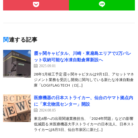
関連する記事
霞ヶ関キャピタル、川崎・東扇島エリアで2万パレ
ット収納可能な冷凍自動倉庫新設へ
2025.09.01
28年1月竣工予定 霞ヶ関キャピタルは9月1日、アセットマネ
ジメント業務を受託し開発に関与している新たな冷凍自動倉
庫「LOGI FLAG TECH（ロ[…]
医療機器の日本ストライカー、仙台のヤマト拠点内
に「東北物流センター」開設
2024.08.05
東北6県への出荷関連業務担当、「2024年問題」などの影響
低減図る 米医療機器大手ストライカーの日本法人、日本スト
ライカーは8月5日、仙台市泉区に新た[…]