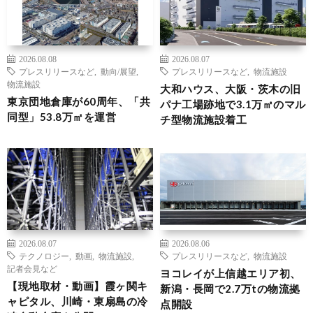
2026.08.08
2026.08.07
プレスリリースなど
,
動向/展望
,
プレスリリースなど
,
物流施設
物流施設
大和ハウス、大阪・茨木の旧
東京団地倉庫が60周年、「共
パナ工場跡地で3.1万㎡のマル
同型」53.8万㎡を運営
チ型物流施設着工
2026.08.07
2026.08.06
テクノロジー
,
動画
,
物流施設
,
プレスリリースなど
,
物流施設
記者会見など
ヨコレイが上信越エリア初、
【現地取材・動画】霞ヶ関キ
新潟・長岡で2.7万tの物流拠
ャピタル、川崎・東扇島の冷
点開設