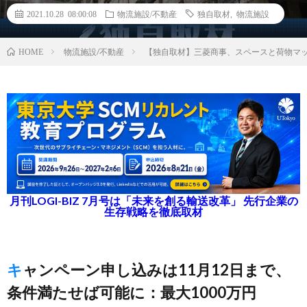
2021.10.28 08:00:08
物流施設/不動産
独自取材
,
物流施設
物流施設/不動産
【独自取材】三菱商事、スペースと荷物マッ
HOME
月刊LOGI-BIZ 7月号は「未来を創る輸送改革」 先行企業の
生存戦略を徹底取材
キャンペーン申し込みは11月12日まで、
条件満たせば可能に：最大1000万円