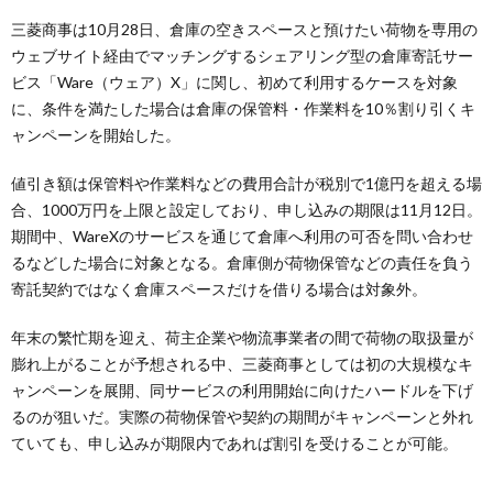
三菱商事は10月28日、倉庫の空きスペースと預けたい荷物を専用の
ウェブサイト経由でマッチングするシェアリング型の倉庫寄託サー
ビス「Ware（ウェア）X」に関し、初めて利用するケースを対象
に、条件を満たした場合は倉庫の保管料・作業料を10％割り引くキ
ャンペーンを開始した。
値引き額は保管料や作業料などの費用合計が税別で1億円を超える場
合、1000万円を上限と設定しており、申し込みの期限は11月12日。
期間中、WareXのサービスを通じて倉庫へ利用の可否を問い合わせ
るなどした場合に対象となる。倉庫側が荷物保管などの責任を負う
寄託契約ではなく倉庫スペースだけを借りる場合は対象外。
年末の繁忙期を迎え、荷主企業や物流事業者の間で荷物の取扱量が
膨れ上がることが予想される中、三菱商事としては初の大規模なキ
ャンペーンを展開、同サービスの利用開始に向けたハードルを下げ
るのが狙いだ。実際の荷物保管や契約の期間がキャンペーンと外れ
ていても、申し込みが期限内であれば割引を受けることが可能。