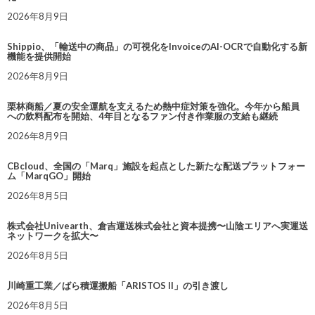
2026年8月9日
Shippio、「輸送中の商品」の可視化をInvoiceのAI-OCRで自動化する新
機能を提供開始
2026年8月9日
栗林商船／夏の安全運航を支えるため熱中症対策を強化。今年から船員
への飲料配布を開始、4年目となるファン付き作業服の支給も継続
2026年8月9日
CBcloud、全国の「Marq」施設を起点とした新たな配送プラットフォー
ム「MarqGO」開始
2026年8月5日
株式会社Univearth、倉吉運送株式会社と資本提携〜山陰エリアへ実運送
ネットワークを拡大〜
2026年8月5日
川崎重工業／ばら積運搬船「ARISTOS II」の引き渡し
2026年8月5日