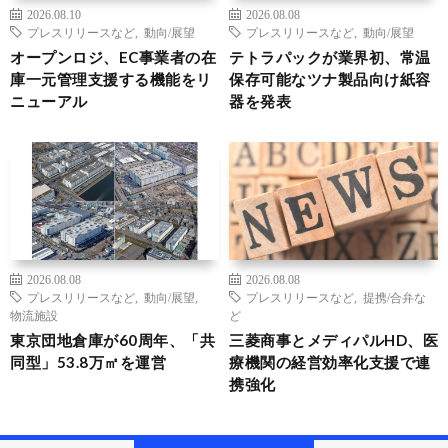
2026.08.10
2026.08.08
プレスリリースなど
,
動向/展望
プレスリリースなど
,
動向/展望
オープンロジ、EC事業者の在
テトラパックが業界初、常温
庫一元管理支援する機能をリ
保存可能なツナ製品向け紙容
ニューアル
器を発表
2026.08.08
2026.08.08
プレスリリースなど
,
動向/展望
,
プレスリリースなど
,
提携/合弁な
物流施設
ど
東京団地倉庫が60周年、「共
三菱商事とメディパルHD、医
同型」53.8万㎡を運営
療機関の経営効率化支援で連
携強化