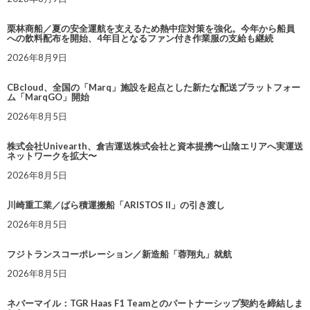
栗林商船／夏の安全運航を支えるため熱中症対策を強化。今年から船員
への飲料配布を開始、4年目となるファン付き作業服の支給も継続
2026年8月9日
CBcloud、全国の「Marq」施設を起点とした新たな配送プラットフォー
ム「MarqGO」開始
2026年8月5日
株式会社Univearth、倉吉運送株式会社と資本提携〜山陰エリアへ実運送
ネットワークを拡大〜
2026年8月5日
川崎重工業／ばら積運搬船「ARISTOS II」の引き渡し
2026年8月5日
フジトランスコーポレーション／新造船「蓉翔丸」就航
2026年8月5日
ネバーマイル：TGR Haas F1 Teamとのパートナーシップ契約を締結しま