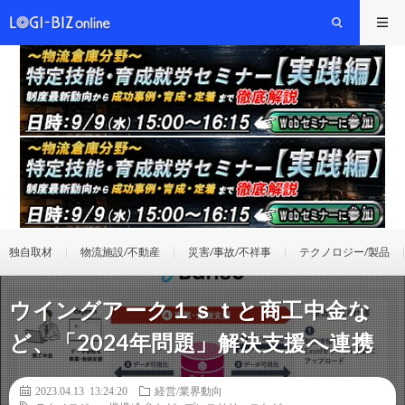
独自取材
物流施設/不動産
災害/事故/不祥事
テクノロジー/製品
ウイングアーク１ｓｔと商工中金な
ど、「2024年問題」解決支援へ連携
2023.04.13 13:24:20
経営/業界動向