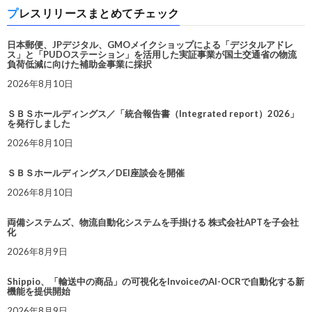
プレスリリースまとめてチェック
日本郵便、JPデジタル、GMOメイクショップによる「デジタルアドレ
ス」と「PUDOステーション」を活用した実証事業が国土交通省の物流
負荷低減に向けた補助金事業に採択
2026年8月10日
ＳＢＳホールディングス／「統合報告書（Integrated report）2026」
を発行しました
2026年8月10日
ＳＢＳホールディングス／DEI座談会を開催
2026年8月10日
両備システムズ、物流自動化システムを手掛ける 株式会社APTを子会社
化
2026年8月9日
Shippio、「輸送中の商品」の可視化をInvoiceのAI-OCRで自動化する新
機能を提供開始
2026年8月9日