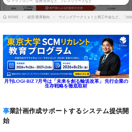
テクノロジー
,
提携/合弁など
,
プレスリリースなど
経営/業界動向
ウイングアーク１ｓｔと商工中金など、「20
HOME
月刊LOGI-BIZ 7月号は「未来を創る輸送改革」 先行企業の
生存戦略を徹底取材
事業計画作成サポートするシステム提供開
始