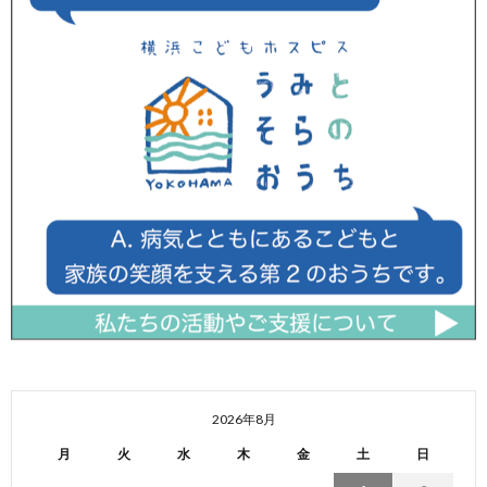
2026年8月
月
火
水
木
金
土
日