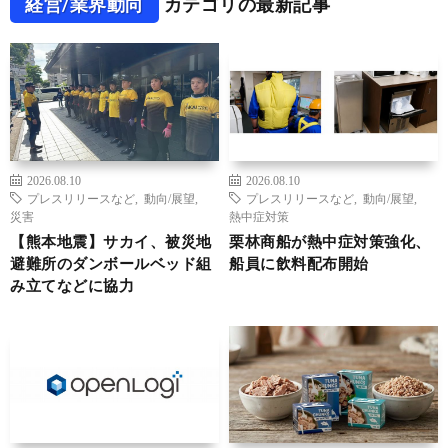
経営/業界動向
カテゴリの最新記事
2026.08.10
2026.08.10
プレスリリースなど
,
動向/展望
,
プレスリリースなど
,
動向/展望
,
災害
熱中症対策
【熊本地震】サカイ、被災地
栗林商船が熱中症対策強化、
避難所のダンボールベッド組
船員に飲料配布開始
み立てなどに協力