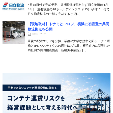
4月15日付で売却予定、提携関係は変わらず 日立物流は4月
14日、主要株主のSGホールディングス（HD）が同15日付で
日立物流株式の一部を売却すると発[…]
【現地取材】トナミとJPロジ、横浜に初設置の共同
物流拠点を公開
2026.07.02
重複の配達エリアを分担、業務の大幅な効率化図る トナミ運
輸とJPロジスティクスの両社は7月1日、横浜市内に新設した
両社初の共同物流拠点「新横浜事業所」[…]