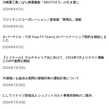
川崎重工業／ばら積運搬船「ARISTOS II」の引き渡し
2026年8月5日
フジトランスコーポレーション／新造船「蓉翔丸」就航
2026年8月5日
ネバーマイル：TGR Haas F1 Teamとのパートナーシップ契約を締結しま
した
2026年8月5日
【トドケール】マルチキャリア化に向けて、2026年7月よりヤマト運輸
とのAPI連携を開始
2026年7月30日
JR貨物／お盆休み期間の貨物列車の運転計画について
2026年7月30日
にしてつドイツ現地法人 シュツットガルト事務所移転のご案内
2026年7月30日