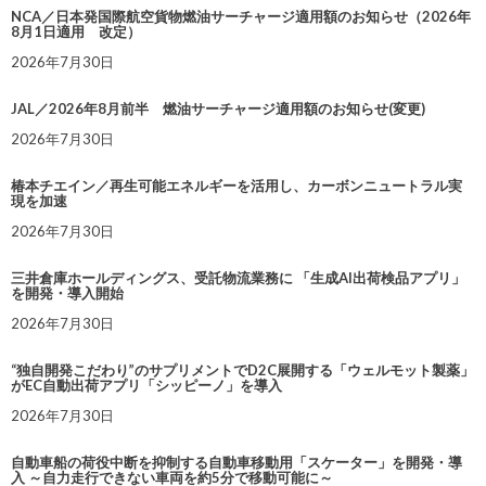
NCA／日本発国際航空貨物燃油サーチャージ適用額のお知らせ（2026年
8月1日適用 改定）
2026年7月30日
JAL／2026年8月前半 燃油サーチャージ適用額のお知らせ(変更)
2026年7月30日
椿本チエイン／再生可能エネルギーを活用し、カーボンニュートラル実
現を加速
2026年7月30日
三井倉庫ホールディングス、受託物流業務に 「生成AI出荷検品アプリ」
を開発・導入開始
2026年7月30日
“独自開発こだわり”のサプリメントでD2C展開する「ウェルモット製薬」
がEC自動出荷アプリ「シッピーノ」を導入
2026年7月30日
自動車船の荷役中断を抑制する自動車移動用「スケーター」を開発・導
入 ～自力走行できない車両を約5分で移動可能に～