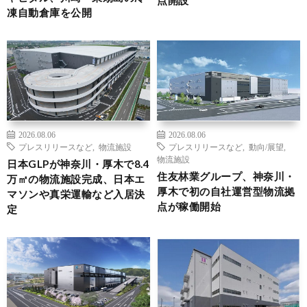
点開設
凍自動倉庫を公開
2026.08.06
2026.08.06
プレスリリースなど
,
物流施設
プレスリリースなど
,
動向/展望
,
物流施設
日本GLPが神奈川・厚木で8.4
住友林業グループ、神奈川・
万㎡の物流施設完成、日本エ
厚木で初の自社運営型物流拠
マソンや真栄運輸など入居決
点が稼働開始
定