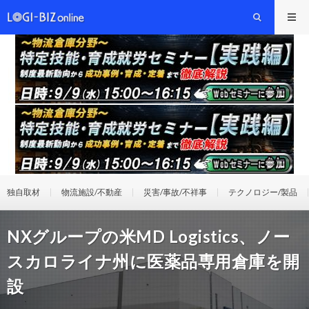
独自取材
物流施設/不動産
災害/事故/不祥事
テクノロジー/製品
NXグループの米MD Logistics、ノー
スカロライナ州に医薬品専用倉庫を開
設