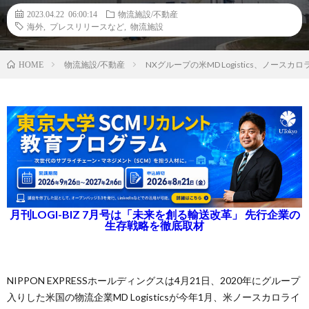
2023.04.22 06:00:14
物流施設/不動産
海外
,
プレスリリースなど
,
物流施設
物流施設/不動産
NXグループの米MD Logistics、ノー
HOME
月刊LOGI-BIZ 7月号は「未来を創る輸送改革」 先行企業の
生存戦略を徹底取材
NIPPON EXPRESSホールディングスは4月21日、2020年にグループ
入りした米国の物流企業MD Logisticsが今年1月、米ノースカロライ