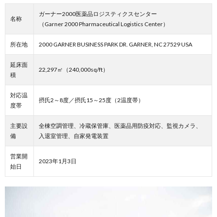
ガーナー2000医薬品ロジスティクスセンター
名称
（Garner 2000 Pharmaceutical Logistics Center）
所在地
2000 GARNER BUSINESS PARK DR. GARNER, NC 27529 USA
延床面
22,297㎡（240,000sq/ft）
積
対応温
摂氏2～8度／摂氏15～25度（2温度帯）
度帯
主要設
全棟空調管理、冷蔵保管庫、医薬品用防疫対応、監視カメラ、
備
入退室管理、自家発電装置
営業開
2023年1月3日
始日