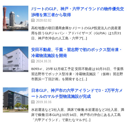
JリートのGLP、神戸・六甲アイランドの物件優先交
渉権を第三者から取得
2020.02.02
高松地盤の朝日通商倉庫か JリートのGLP投資法人の資産運
用を担うGLPジャパン・アドバイザーズ（GLPJA）は1月31
日、神戸市沖合の人工島・六甲ア[…]
安田不動産、千葉・習志野で初のボックス型冷凍・
冷蔵物流施設を開発
2024.10.31
8093㎡、25年12月竣工予定 安田不動産は10月31日、千葉県
習志野市でボックス型冷凍・冷蔵物流施設「（仮称）習志野
市茜浜一丁目計画」を開発すると[…]
日本GLP、神戸市の六甲アイランドで3・2万平方メ
ートルのマルチ型物流施設が完成
2019.10.16
水岩運送など2社入居、満床で稼働 水岩運送など2社入居、満
床で稼働 日本GLPは10月16日、神戸市の沖合にある人工島
「六甲アイランド」で新たなマルチ[…]