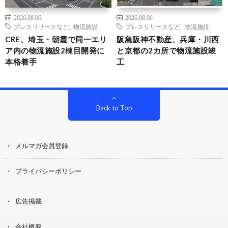
2026.08.06
2026.08.06
プレスリリースなど
,
物流施設
プレスリリースなど
,
物流施設
CRE、埼玉・朝霞で同一エリ
阪急阪神不動産、兵庫・川西
ア内の物流施設2棟目開発に
と京都の2カ所で物流施設竣
本格着手
工
Back to Top
メルマガ会員登録
プライバシーポリシー
広告掲載
会社概要