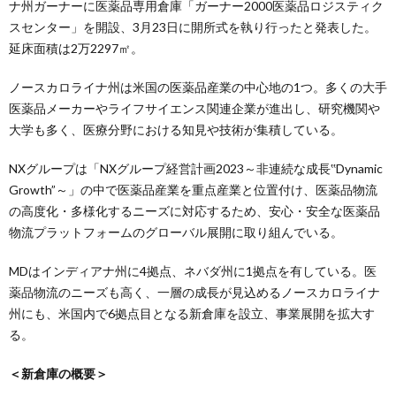
ナ州ガーナーに医薬品専用倉庫「ガーナー2000医薬品ロジスティク
スセンター」を開設、3月23日に開所式を執り行ったと発表した。
延床面積は2万2297㎡。
ノースカロライナ州は米国の医薬品産業の中心地の1つ。多くの大手
医薬品メーカーやライフサイエンス関連企業が進出し、研究機関や
大学も多く、医療分野における知見や技術が集積している。
NXグループは「NXグループ経営計画2023～非連続な成長‟Dynamic
Growth”～」の中で医薬品産業を重点産業と位置付け、医薬品物流
の高度化・多様化するニーズに対応するため、安心・安全な医薬品
物流プラットフォームのグローバル展開に取り組んでいる。
MDはインディアナ州に4拠点、ネバダ州に1拠点を有している。医
薬品物流のニーズも高く、一層の成長が見込めるノースカロライナ
州にも、米国内で6拠点目となる新倉庫を設立、事業展開を拡大す
る。
＜新倉庫の概要＞