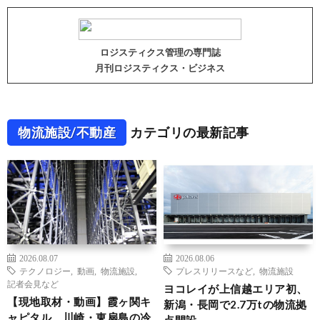
ロジスティクス管理の専門誌
月刊ロジスティクス・ビジネス
物流施設/不動産
カテゴリの最新記事
2026.08.07
2026.08.06
テクノロジー
,
動画
,
物流施設
,
プレスリリースなど
,
物流施設
記者会見など
ヨコレイが上信越エリア初、
【現地取材・動画】霞ヶ関キ
新潟・長岡で2.7万tの物流拠
ャピタル、川崎・東扇島の冷