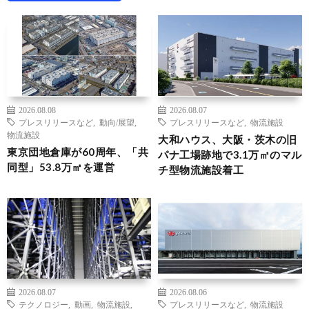
2026.08.08
2026.08.07
プレスリリースなど
,
動向/展望
,
プレスリリースなど
,
物流施設
物流施設
大和ハウス、大阪・茨木の旧
東京団地倉庫が60周年、「共
パナ工場跡地で3.1万㎡のマル
同型」53.8万㎡を運営
チ型物流施設着工
2026.08.07
2026.08.06
テクノロジー
,
動画
,
物流施設
,
プレスリリースなど
,
物流施設