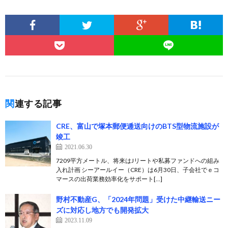
関連する記事
CRE、富山で塚本郵便逓送向けのBTS型物流施設が
竣工
2021.06.30
7209平方メートル、将来はJリートや私募ファンドへの組み
入れ計画 シーアールイー（CRE）は6月30日、子会社でｅコ
マースの出荷業務効率化をサポート[…]
野村不動産G、「2024年問題」受けた中継輸送ニー
ズに対応し地方でも開発拡大
2023.11.09