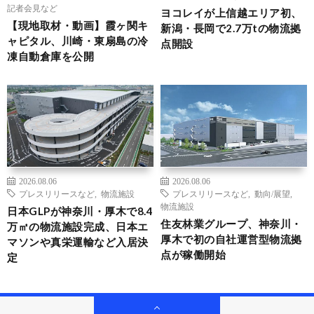
記者会見など
ヨコレイが上信越エリア初、
【現地取材・動画】霞ヶ関キ
新潟・長岡で2.7万tの物流拠
ャピタル、川崎・東扇島の冷
点開設
凍自動倉庫を公開
2026.08.06
2026.08.06
プレスリリースなど
,
物流施設
プレスリリースなど
,
動向/展望
,
物流施設
日本GLPが神奈川・厚木で8.4
住友林業グループ、神奈川・
万㎡の物流施設完成、日本エ
厚木で初の自社運営型物流拠
マソンや真栄運輸など入居決
点が稼働開始
定