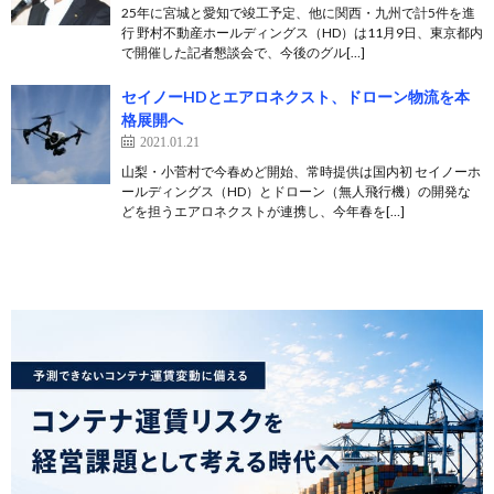
25年に宮城と愛知で竣工予定、他に関西・九州で計5件を進
行 野村不動産ホールディングス（HD）は11月9日、東京都内
で開催した記者懇談会で、今後のグル[…]
セイノーHDとエアロネクスト、ドローン物流を本
格展開へ
2021.01.21
山梨・小菅村で今春めど開始、常時提供は国内初 セイノーホ
ールディングス（HD）とドローン（無人飛行機）の開発な
どを担うエアロネクストが連携し、今年春を[…]