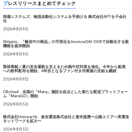
プレスリリースまとめてチェック
両備システムズ、物流自動化システムを手掛ける 株式会社APTを子会社
化
2026年8月9日
Shippio、「輸送中の商品」の可視化をInvoiceのAI-OCRで自動化する新
機能を提供開始
2026年8月9日
栗林商船／夏の安全運航を支えるため熱中症対策を強化。今年から船員
への飲料配布を開始、4年目となるファン付き作業服の支給も継続
2026年8月9日
CBcloud、全国の「Marq」施設を起点とした新たな配送プラットフォー
ム「MarqGO」開始
2026年8月5日
株式会社Univearth、倉吉運送株式会社と資本提携〜山陰エリアへ実運送
ネットワークを拡大〜
2026年8月5日