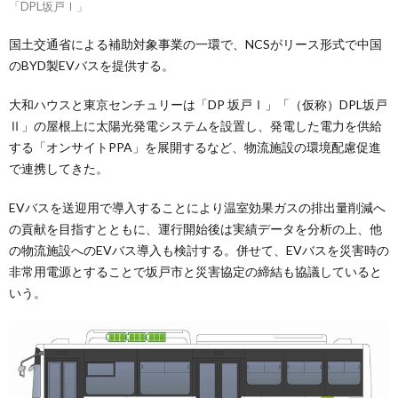
「DPL坂戸Ⅰ」
国土交通省による補助対象事業の一環で、NCSがリース形式で中国
のBYD製EVバスを提供する。
大和ハウスと東京センチュリーは「DP 坂戸Ⅰ」「（仮称）DPL坂戸
Ⅱ」の屋根上に太陽光発電システムを設置し、発電した電力を供給
する「オンサイトPPA」を展開するなど、物流施設の環境配慮促進
で連携してきた。
EVバスを送迎用で導入することにより温室効果ガスの排出量削減へ
の貢献を目指すとともに、運行開始後は実績データを分析の上、他
の物流施設へのEVバス導入も検討する。併せて、EVバスを災害時の
非常用電源とすることで坂戸市と災害協定の締結も協議していると
いう。