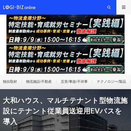
独自取材
物流施設/不動産
災害/事故/不祥事
テクノロジー/製品
大和ハウス、マルチテナント型物流施
設にテナント従業員送迎用EVバスを
導入