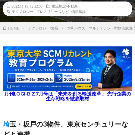
2022.11.15 12:22:56
物流施設/不動産
テクノロジー
,
プレスリリースなど
,
物流施設
テクノロジー/製品
大和ハウス、マルチテナント型物流施設に
HOME
月刊LOGI-BIZ 7月号は「未来を創る輸送改革」 先行企業の
生存戦略を徹底取材
埼玉・坂戸の3物件、東京センチュリーな
どと連携