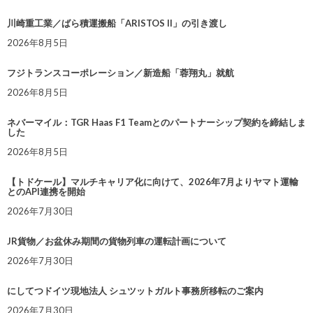
川崎重工業／ばら積運搬船「ARISTOS II」の引き渡し
2026年8月5日
フジトランスコーポレーション／新造船「蓉翔丸」就航
2026年8月5日
ネバーマイル：TGR Haas F1 Teamとのパートナーシップ契約を締結しま
した
2026年8月5日
【トドケール】マルチキャリア化に向けて、2026年7月よりヤマト運輸
とのAPI連携を開始
2026年7月30日
JR貨物／お盆休み期間の貨物列車の運転計画について
2026年7月30日
にしてつドイツ現地法人 シュツットガルト事務所移転のご案内
2026年7月30日