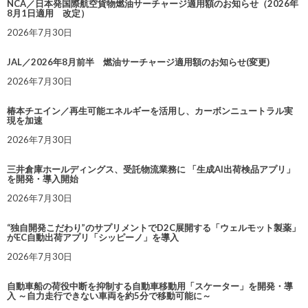
NCA／日本発国際航空貨物燃油サーチャージ適用額のお知らせ（2026年
8月1日適用 改定）
2026年7月30日
JAL／2026年8月前半 燃油サーチャージ適用額のお知らせ(変更)
2026年7月30日
椿本チエイン／再生可能エネルギーを活用し、カーボンニュートラル実
現を加速
2026年7月30日
三井倉庫ホールディングス、受託物流業務に 「生成AI出荷検品アプリ」
を開発・導入開始
2026年7月30日
“独自開発こだわり”のサプリメントでD2C展開する「ウェルモット製薬」
がEC自動出荷アプリ「シッピーノ」を導入
2026年7月30日
自動車船の荷役中断を抑制する自動車移動用「スケーター」を開発・導
入 ～自力走行できない車両を約5分で移動可能に～