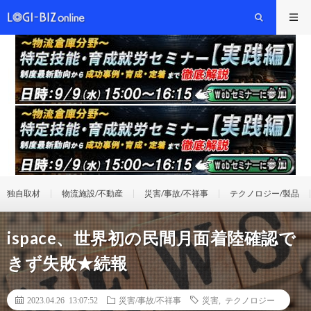
独自取材
物流施設/不動産
災害/事故/不祥事
テクノロジー/製品
ispace、世界初の民間月面着陸確認で
きず失敗★続報
2023.04.26 13:07:52
災害/事故/不祥事
災害
,
テクノロジー