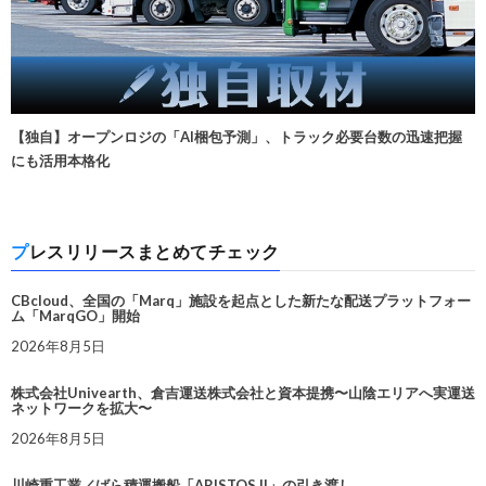
【独自】オープンロジの「AI梱包予測」、トラック必要台数の迅速把握
にも活用本格化
プレスリリースまとめてチェック
CBcloud、全国の「Marq」施設を起点とした新たな配送プラットフォー
ム「MarqGO」開始
2026年8月5日
株式会社Univearth、倉吉運送株式会社と資本提携〜山陰エリアへ実運送
ネットワークを拡大〜
2026年8月5日
川崎重工業／ばら積運搬船「ARISTOS II」の引き渡し