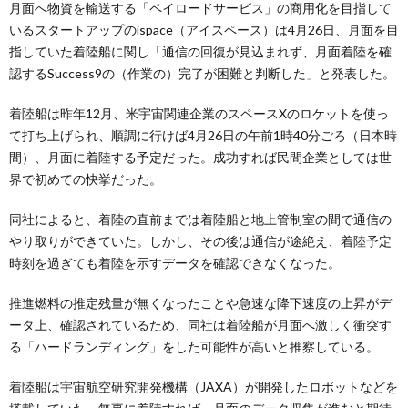
月面へ物資を輸送する「ペイロードサービス」の商用化を目指して
いるスタートアップのispace（アイスペース）は4月26日、月面を目
指していた着陸船に関し「通信の回復が見込まれず、月面着陸を確
認するSuccess9の（作業の）完了が困難と判断した」と発表した。
着陸船は昨年12月、米宇宙関連企業のスペースXのロケットを使っ
て打ち上げられ、順調に行けば4月26日の午前1時40分ごろ（日本時
間）、月面に着陸する予定だった。成功すれば民間企業としては世
界で初めての快挙だった。
同社によると、着陸の直前までは着陸船と地上管制室の間で通信の
やり取りができていた。しかし、その後は通信が途絶え、着陸予定
時刻を過ぎても着陸を示すデータを確認できなくなった。
推進燃料の推定残量が無くなったことや急速な降下速度の上昇がデ
ータ上、確認されているため、同社は着陸船が月面へ激しく衝突す
る「ハードランディング」をした可能性が高いと推察している。
着陸船は宇宙航空研究開発機構（JAXA）が開発したロボットなどを