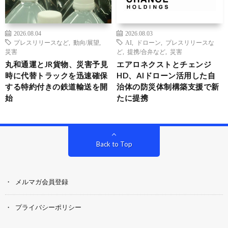
2026.08.04
2026.08.03
プレスリリースなど
,
動向/展望
,
AI
,
ドローン
,
プレスリリースな
災害
ど
,
提携/合弁など
,
災害
丸和通運とJR貨物、災害予見
エアロネクストとチェンジ
時に代替トラックを迅速確保
HD、AIドローン活用した自
する特約付きの鉄道輸送を開
治体の防災体制構築支援で新
始
たに提携
Back to Top
メルマガ会員登録
プライバシーポリシー