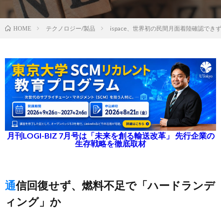
テクノロジー/製品
ispace、世界初の民間月面着陸確認でき
HOME
月刊LOGI-BIZ 7月号は「未来を創る輸送改革」 先行企業の
生存戦略を徹底取材
通信回復せず、燃料不足で「ハードランデ
ィング」か