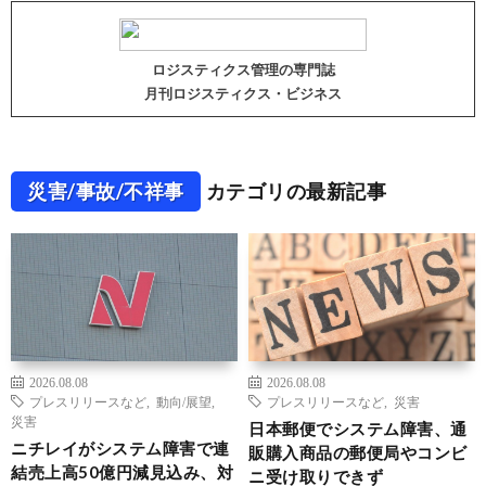
ロジスティクス管理の専門誌
月刊ロジスティクス・ビジネス
災害/事故/不祥事
カテゴリの最新記事
2026.08.08
2026.08.08
プレスリリースなど
,
動向/展望
,
プレスリリースなど
,
災害
災害
日本郵便でシステム障害、通
ニチレイがシステム障害で連
販購入商品の郵便局やコンビ
結売上高50億円減見込み、対
ニ受け取りできず