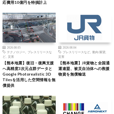
応費用10億円を特損計上
2026.08.05
2026.08.04
テクノロジー
,
プレスリリースな
プレスリリースなど
,
動向/展望
,
ど
,
災害
災害
【熊本地震】復旧・復興支援
【熊本地震】JR貨物と全国通
へ高精度3次元点群データと
運連盟、被災自治体への救援
Google Photorealistic 3D
物資を無償輸送
Tilesを活用した空間情報を無
償提供