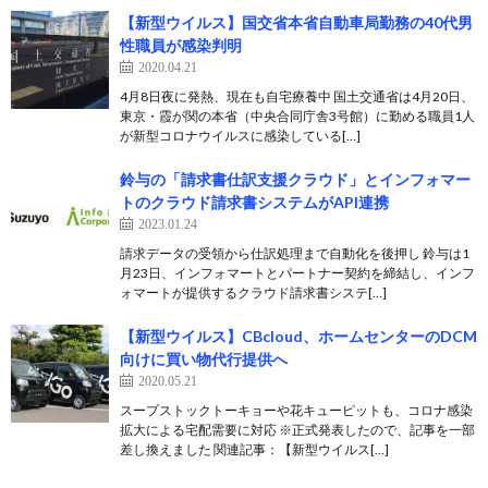
【新型ウイルス】国交省本省自動車局勤務の40代男
性職員が感染判明
2020.04.21
4月8日夜に発熱、現在も自宅療養中 国土交通省は4月20日、
東京・霞が関の本省（中央合同庁舎3号館）に勤める職員1人
が新型コロナウイルスに感染している[…]
鈴与の「請求書仕訳支援クラウド」とインフォマー
トのクラウド請求書システムがAPI連携
2023.01.24
請求データの受領から仕訳処理まで自動化を後押し 鈴与は1
月23日、インフォマートとパートナー契約を締結し、インフ
ォマートが提供するクラウド請求書システ[…]
【新型ウイルス】CBcloud、ホームセンターのDCM
向けに買い物代行提供へ
2020.05.21
スープストックトーキョーや花キューピットも、コロナ感染
拡大による宅配需要に対応 ※正式発表したので、記事を一部
差し換えました 関連記事：【新型ウイルス[…]