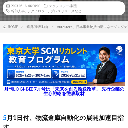
2023.05.18 06:00:08
テクノロジー/製品
幹部人事
,
テクノロジー
,
プレスリリースなど
経営/業界動向
AutoStore、日本事業統括の新マネージ
HOME
月刊LOGI-BIZ 7月号は「未来を創る輸送改革」 先行企業の
生存戦略を徹底取材
5月1日付、物流倉庫自動化の展開加速目指
す