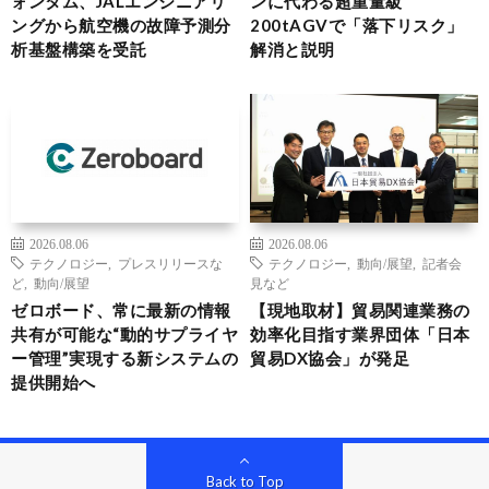
ォンタム、JALエンジニアリ
ンに代わる超重量級
ングから航空機の故障予測分
200tAGVで「落下リスク」
析基盤構築を受託
解消と説明
2026.08.06
2026.08.06
テクノロジー
,
プレスリリースな
テクノロジー
,
動向/展望
,
記者会
ど
,
動向/展望
見など
ゼロボード、常に最新の情報
【現地取材】貿易関連業務の
共有が可能な“動的サプライヤ
効率化目指す業界団体「日本
ー管理”実現する新システムの
貿易DX協会」が発足
提供開始へ
Back to Top