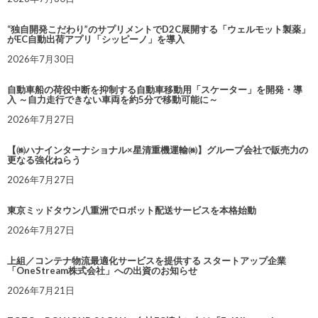
“独自開発こだわり”のサプリメントでD2C展開する「ウェルモット製薬」
がEC自動出荷アプリ「シッピーノ」を導入
2026年7月30日
自動車船の荷役中断を抑制する自動車移動用「スケーター」を開発・導
入 ～自力走行できない車両を約5分で移動可能に～
2026年7月27日
【㈱ハナインターナショナル×星清重機運輸㈱】グループ会社で販売力の
更なる強化ねらう
2026年7月27日
東京ミッドタウン八重洲でロボット配送サービスを本格始動
2026年7月27日
上組／コンテナ物流最適化サービスを提供する スタートアップ企業
「OneStream株式会社」への出資のお知らせ
2026年7月21日