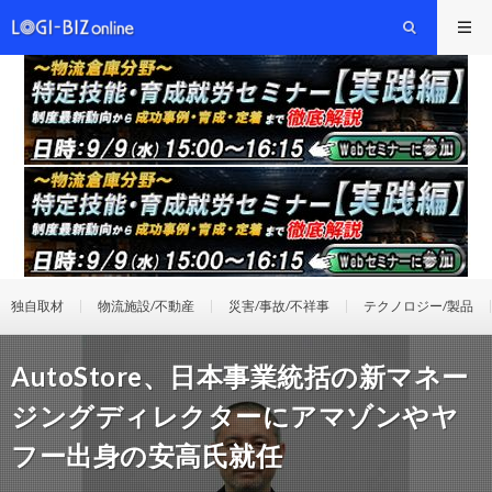
独自取材
物流施設/不動産
災害/事故/不祥事
テクノロジー/製品
AutoStore、日本事業統括の新マネー
ジングディレクターにアマゾンやヤ
フー出身の安高氏就任