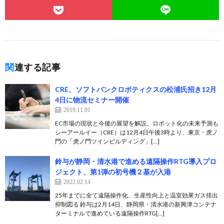
関連する記事
CRE、ソフトバンクロボティクスの松浦氏招き12月
4日に物流セミナー開催
2019.11.01
EC市場の現状と今後の展望を解説、ロボット化の未来予測も
シーアールイー（CRE）は12月4日午後3時より、東京・虎ノ
門の「虎ノ門ツインビルディング」[…]
鈴与が静岡・清水港で進める遠隔操作RTG導入プロ
ジェクト、第1弾の初号機２基が入港
2022.02.14
25年までに全て遠隔操作化、生産性向上と温室効果ガス排出
抑制図る 鈴与は2月14日、静岡県・清水港の新興津コンテナ
ターミナルで進めている遠隔操作RTG[…]