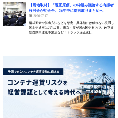
【現地取材】「適正原価」の枠組み議論する有識者
検討会が初会合、26年中に提言取りまとめへ
2026.07.17
構成要素や算出方法などを想定、具体額には触れない見通し
国土交通省は7月17日、東京・霞が関の国交省内で、改正貨
物自動車運送事業法など「トラック適正化[…]