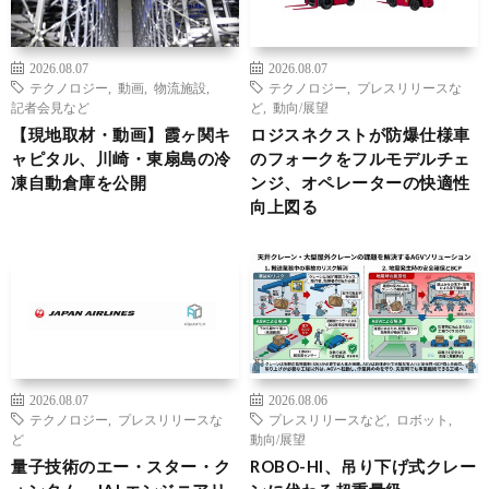
2026.08.07
2026.08.07
テクノロジー
,
動画
,
物流施設
,
テクノロジー
,
プレスリリースな
記者会見など
ど
,
動向/展望
【現地取材・動画】霞ヶ関キ
ロジスネクストが防爆仕様車
ャピタル、川崎・東扇島の冷
のフォークをフルモデルチェ
凍自動倉庫を公開
ンジ、オペレーターの快適性
向上図る
2026.08.07
2026.08.06
テクノロジー
,
プレスリリースな
プレスリリースなど
,
ロボット
,
ど
動向/展望
量子技術のエー・スター・ク
ROBO-HI、吊り下げ式クレー