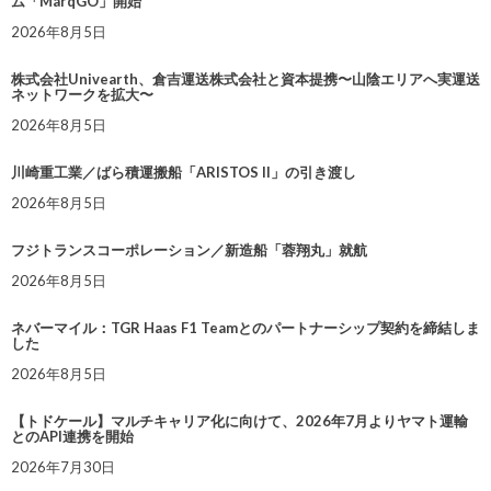
ム「MarqGO」開始
2026年8月5日
株式会社Univearth、倉吉運送株式会社と資本提携〜山陰エリアへ実運送
ネットワークを拡大〜
2026年8月5日
川崎重工業／ばら積運搬船「ARISTOS II」の引き渡し
2026年8月5日
フジトランスコーポレーション／新造船「蓉翔丸」就航
2026年8月5日
ネバーマイル：TGR Haas F1 Teamとのパートナーシップ契約を締結しま
した
2026年8月5日
【トドケール】マルチキャリア化に向けて、2026年7月よりヤマト運輸
とのAPI連携を開始
2026年7月30日