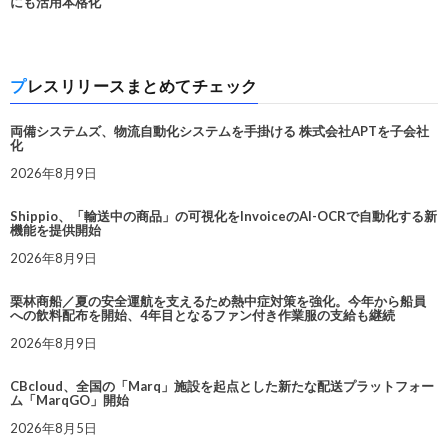
にも活用本格化
プレスリリースまとめてチェック
両備システムズ、物流自動化システムを手掛ける 株式会社APTを子会社
化
2026年8月9日
Shippio、「輸送中の商品」の可視化をInvoiceのAI-OCRで自動化する新
機能を提供開始
2026年8月9日
栗林商船／夏の安全運航を支えるため熱中症対策を強化。今年から船員
への飲料配布を開始、4年目となるファン付き作業服の支給も継続
2026年8月9日
CBcloud、全国の「Marq」施設を起点とした新たな配送プラットフォー
ム「MarqGO」開始
2026年8月5日