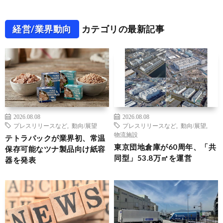
経営/業界動向
カテゴリの最新記事
2026.08.08
2026.08.08
プレスリリースなど
,
動向/展望
プレスリリースなど
,
動向/展望
,
物流施設
テトラパックが業界初、常温
東京団地倉庫が60周年、「共
保存可能なツナ製品向け紙容
同型」53.8万㎡を運営
器を発表