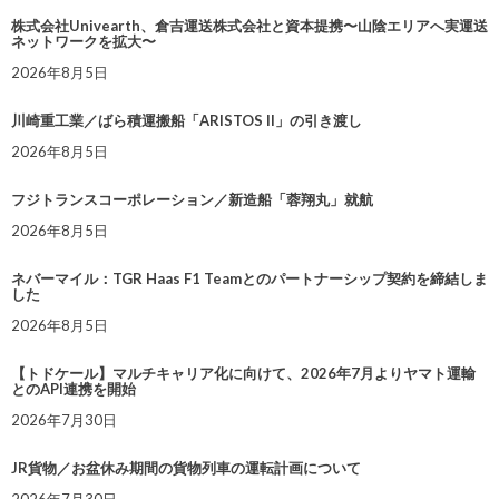
株式会社Univearth、倉吉運送株式会社と資本提携〜山陰エリアへ実運送
ネットワークを拡大〜
2026年8月5日
川崎重工業／ばら積運搬船「ARISTOS II」の引き渡し
2026年8月5日
フジトランスコーポレーション／新造船「蓉翔丸」就航
2026年8月5日
ネバーマイル：TGR Haas F1 Teamとのパートナーシップ契約を締結しま
した
2026年8月5日
【トドケール】マルチキャリア化に向けて、2026年7月よりヤマト運輸
とのAPI連携を開始
2026年7月30日
JR貨物／お盆休み期間の貨物列車の運転計画について