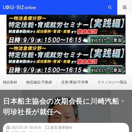
独自取材
物流施設/不動産
災害/事故/不祥事
テクノロジー/製品
日本船主協会の次期会長に川崎汽船・
明珍社長が就任へ
2023.05.29 18:16:41
経営/業界動向