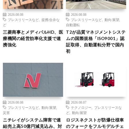
2026.08.08
2026.08.08
プレスリリースなど
,
提携/合弁な
プレスリリースなど
,
動向/展望
,
ど
自動運転
三菱商事とメディパルHD、医
T2が品質マネジメントシステ
療機関の経営効率化支援で連
ムの国際規格「ISO9001」認
携強化
証取得、自動運転分野で国内
初
2026.08.08
2026.08.07
プレスリリースなど
,
動向/展望
,
テクノロジー
,
プレスリリースな
災害
ど
,
動向/展望
ニチレイがシステム障害で連
ロジスネクストが防爆仕様車
結売上高50億円減見込み、対
のフォークをフルモデルチェ