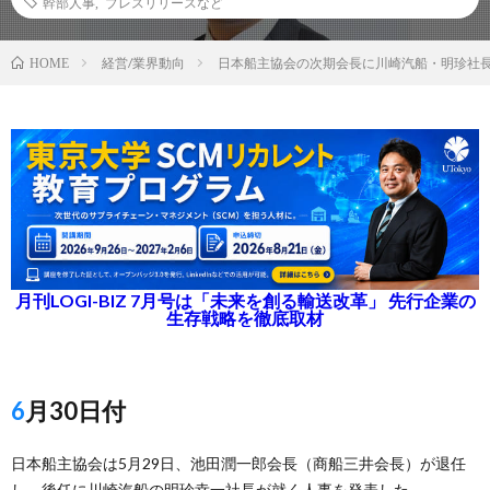
幹部人事
,
プレスリリースなど
経営/業界動向
日本船主協会の次期会長に川崎汽船・明珍社
HOME
月刊LOGI-BIZ 7月号は「未来を創る輸送改革」 先行企業の
生存戦略を徹底取材
6月30日付
日本船主協会は5月29日、池田潤一郎会長（商船三井会長）が退任
し、後任に川崎汽船の明珍幸一社長が就く人事を発表した。