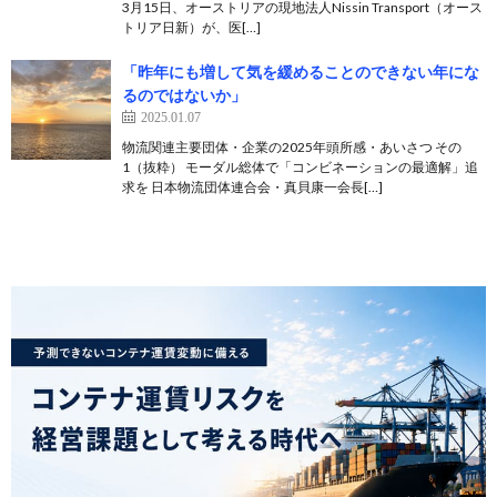
3月15日、オーストリアの現地法人Nissin Transport（オース
トリア日新）が、医[…]
「昨年にも増して気を緩めることのできない年にな
るのではないか」
2025.01.07
物流関連主要団体・企業の2025年頭所感・あいさつ その
1（抜粋） モーダル総体で「コンビネーションの最適解」追
求を 日本物流団体連合会・真貝康一会長[…]