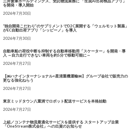
三井倉庫ホールディングス、受託物流業務に 「生成AI出荷検品アプリ」
を開発・導入開始
2026年7月30日
“独自開発こだわり”のサプリメントでD2C展開する「ウェルモット製薬」
がEC自動出荷アプリ「シッピーノ」を導入
2026年7月30日
自動車船の荷役中断を抑制する自動車移動用「スケーター」を開発・導
入 ～自力走行できない車両を約5分で移動可能に～
2026年7月27日
【㈱ハナインターナショナル×星清重機運輸㈱】グループ会社で販売力の
更なる強化ねらう
2026年7月27日
東京ミッドタウン八重洲でロボット配送サービスを本格始動
2026年7月27日
上組／コンテナ物流最適化サービスを提供する スタートアップ企業
「OneStream株式会社」への出資のお知らせ