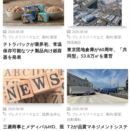
2026.08.08
2026.08.08
プレスリリースなど
,
動向/展望
プレスリリースなど
,
動向/展望
,
物流施設
テトラパックが業界初、常温
東京団地倉庫が60周年、「共
保存可能なツナ製品向け紙容
同型」53.8万㎡を運営
器を発表
2026.08.08
2026.08.08
プレスリリースなど
,
提携/合弁な
プレスリリースなど
,
動向/展望
,
ど
自動運転
三菱商事とメディパルHD、医
T2が品質マネジメントシステ