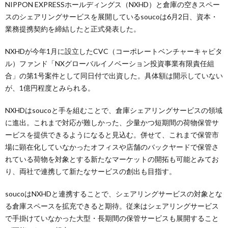
NIPPON EXPRESSホールディングス（NXHD）と倉庫の空きスペー
スのシェアリングサービスを展開しているsoucoは6月2日、資本・
業務提携契約を締結したと正式発表した。
NXHDが今年1月に設立したCVC（コーポレートベンチャーキャピタ
ル）ファンド「NXグローバルイノベーション投資事業有限責任組
合」の第1号案件として同日付で出資した。具体額は開示していない
が、1億円程度とみられる。
NXHDはsoucoと手を組むことで、倉庫シェアリングサービスの領域
に進出。これまで対応が難しかった、少量かつ短期間の荷物保管サ
ービスを提供できるようになると見込む。併せて、これまで保管市
場に顕在化していなかったオフィスや店舗のバックヤードで保管さ
れている荷物を対象とする新たなマーケットの開拓も可能とみてお
り、両社で連携して新たなサービスの創出も目指す。
soucoはNXHDと連携することで、シェアリングサービスの対象とな
る倉庫スペースを拡充できると期待。従来はシェアリングサービス
で手掛けていなかった大型・長期間の保管サービスも展開すること