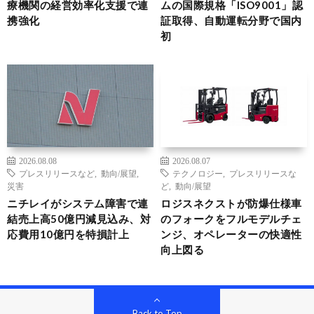
療機関の経営効率化支援で連
ムの国際規格「ISO9001」認
携強化
証取得、自動運転分野で国内
初
2026.08.08
2026.08.07
プレスリリースなど
,
動向/展望
,
テクノロジー
,
プレスリリースな
災害
ど
,
動向/展望
ニチレイがシステム障害で連
ロジスネクストが防爆仕様車
結売上高50億円減見込み、対
のフォークをフルモデルチェ
応費用10億円を特損計上
ンジ、オペレーターの快適性
向上図る
Back to Top