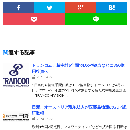
関連する記事
トランコム、新中計5年間でDXや拠点などに350億
円投資へ
2021.04.27
1日当たり輸送手配件数は1・7倍目指す トランコムは4月27
日、2021～25年度の5年間を対象とする新たな中期経営計画
「TRANCOM VISION[…]
日新、オーストリア現地法人が医薬品物流のGDP認
証取得
2024.03.22
欧州4カ国7拠点目、フォワーディングなどの拡大図る 日新は