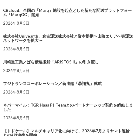
CBcloud、全国の「Marq」施設を起点とした新たな配送プラットフォー
ム「MarqGO」開始
2026年8月5日
株式会社Univearth、倉吉運送株式会社と資本提携〜山陰エリアへ実運送
ネットワークを拡大〜
2026年8月5日
川崎重工業／ばら積運搬船「ARISTOS II」の引き渡し
2026年8月5日
フジトランスコーポレーション／新造船「蓉翔丸」就航
2026年8月5日
ネバーマイル：TGR Haas F1 Teamとのパートナーシップ契約を締結しま
した
2026年8月5日
【トドケール】マルチキャリア化に向けて、2026年7月よりヤマト運輸
とのAPI連携を開始