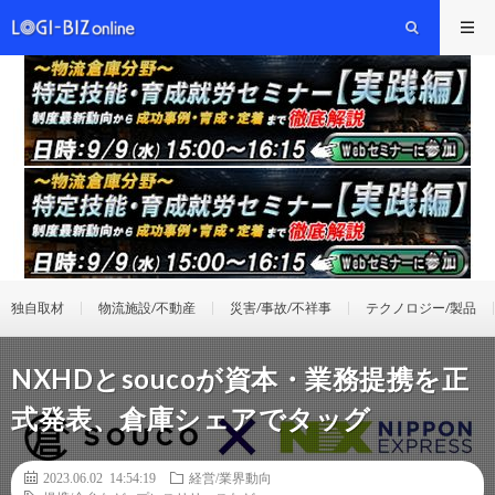
独自取材
物流施設/不動産
災害/事故/不祥事
テクノロジー/製品
NXHDとsoucoが資本・業務提携を正
式発表、倉庫シェアでタッグ
2023.06.02 14:54:19
経営/業界動向