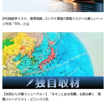
[PR]地政学リスク、港湾混雑…コンテナ運賃の変動リスクへの新しいヘッ
ジ方法「FFA」とは
【次回から大幅リニューアル！】「今そこにある危機」を読み解く 国
際ジャーナリスト・ビニシウス氏