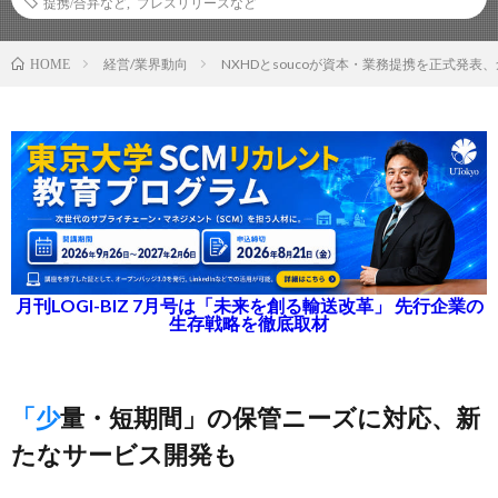
提携/合弁など
,
プレスリリースなど
経営/業界動向
NXHDとsoucoが資本・業務提携を正式発表
HOME
月刊LOGI-BIZ 7月号は「未来を創る輸送改革」 先行企業の
生存戦略を徹底取材
「少量・短期間」の保管ニーズに対応、新
たなサービス開発も