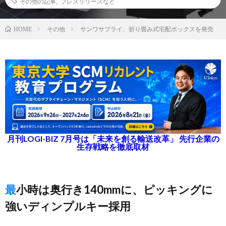
その他の記事
,
プレスリリースなど
その他
サンワサプライ、折り畳み式宅配ボックスを発売
HOME
月刊LOGI-BIZ 7月号は「未来を創る輸送改革」 先行企業の
生存戦略を徹底取材
最小時は奥行き140mmに、ピッキングに
強いディンプルキー採用