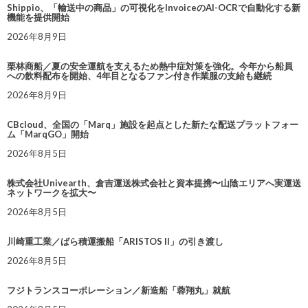
Shippio、「輸送中の商品」の可視化をInvoiceのAI-OCRで自動化する新
機能を提供開始
2026年8月9日
栗林商船／夏の安全運航を支えるため熱中症対策を強化。今年から船員
への飲料配布を開始、4年目となるファン付き作業服の支給も継続
2026年8月9日
CBcloud、全国の「Marq」施設を起点とした新たな配送プラットフォー
ム「MarqGO」開始
2026年8月5日
株式会社Univearth、倉吉運送株式会社と資本提携〜山陰エリアへ実運送
ネットワークを拡大〜
2026年8月5日
川崎重工業／ばら積運搬船「ARISTOS II」の引き渡し
2026年8月5日
フジトランスコーポレーション／新造船「蓉翔丸」就航