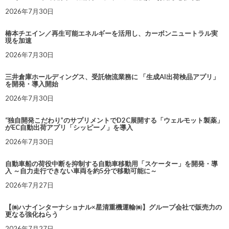
2026年7月30日
椿本チエイン／再生可能エネルギーを活用し、カーボンニュートラル実
現を加速
2026年7月30日
三井倉庫ホールディングス、受託物流業務に 「生成AI出荷検品アプリ」
を開発・導入開始
2026年7月30日
“独自開発こだわり”のサプリメントでD2C展開する「ウェルモット製薬」
がEC自動出荷アプリ「シッピーノ」を導入
2026年7月30日
自動車船の荷役中断を抑制する自動車移動用「スケーター」を開発・導
入 ～自力走行できない車両を約5分で移動可能に～
2026年7月27日
【㈱ハナインターナショナル×星清重機運輸㈱】グループ会社で販売力の
更なる強化ねらう
2026年7月27日