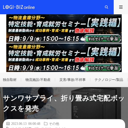
独自取材
物流施設/不動産
災害/事故/不祥事
テクノロジー/製品
サンワサプライ、折り畳み式宅配ボッ
クスを発売
2023.06.13 06:00:48
その他