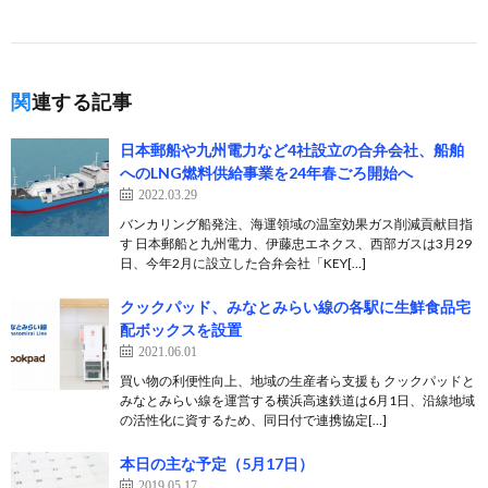
関連する記事
日本郵船や九州電力など4社設立の合弁会社、船舶
へのLNG燃料供給事業を24年春ごろ開始へ
2022.03.29
バンカリング船発注、海運領域の温室効果ガス削減貢献目指
す 日本郵船と九州電力、伊藤忠エネクス、西部ガスは3月29
日、今年2月に設立した合弁会社「KEY[…]
クックパッド、みなとみらい線の各駅に生鮮食品宅
配ボックスを設置
2021.06.01
買い物の利便性向上、地域の生産者ら支援も クックパッドと
みなとみらい線を運営する横浜高速鉄道は6月1日、沿線地域
の活性化に資するため、同日付で連携協定[…]
本日の主な予定（5月17日）
2019.05.17