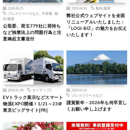
2026.06.25
2026.04.01
動向/展望
プレスリリースなど
,
不祥事
,
動
弊社公式ウェブサイトを全面
向/展望
リニューアルいたしました：
公取委、荷主779社に荷待ち
「LOGI-BIZ」の魅力をお伝え
など独禁法上の問題行為と注
いたします！
意喚起文書送付
2026.01.09
タイアップ2
2026.01.01
プレスリリースなど
EVトラック展示などスマート
謹賀新年・2026年も何卒宜し
物流EXPO開催！1/21～23＠
くお願い申し上げます
東京ビッグサイト[PR]