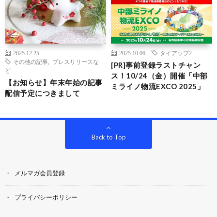
2025.12.25
2025.10.06
タイアップ2
その他の記事
,
プレスリリースな
[PR]事前登録ラストチャン
ど
ス！10/24（金）開催「中部
【お知らせ】年末年始の記事
ミライノ物流EXCO 2025」
配信予定につきまして
Back to Top
メルマガ会員登録
プライバシーポリシー