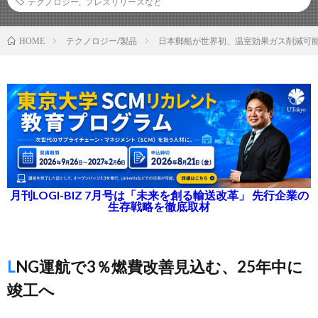
テクノロジー
,
プレスリリースなど
テクノロジー/製品
日本郵船が世界初、温室効果ガス削減可能
HOME
月刊LOGI-BIZ 7月号は「未来を創る輸送改革」 先行企業の
生存戦略を徹底取材
LNG運航で3％燃費改善見込む、25年中に
竣工へ