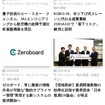
テクノロジー
,
プレスリリースな
プレスリリースなど
,
ロボット
,
ど
動向/展望
量子技術のエー・スター・ク
ROBO-HI、吊り下げ式クレー
ォンタム、JALエンジニアリ
ンに代わる超重量級
ングから航空機の故障予測分
200tAGVで「落下リスク」
析基盤構築を受託
解消と説明
2026.08.06
2026.08.06
テクノロジー
,
プレスリリースな
テクノロジー
,
動向/展望
,
記者会
ど
,
動向/展望
見など
ゼロボード、常に最新の情報
【現地取材】貿易関連業務の
共有が可能な“動的サプライヤ
効率化目指す業界団体「日本
ー管理”実現する新システムの
貿易DX協会」が発足
提供開始へ