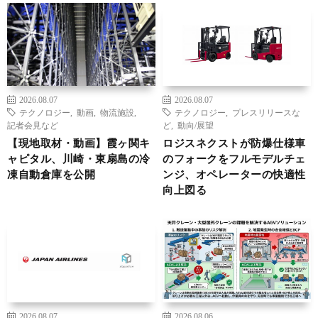
2026.08.07
2026.08.07
テクノロジー
,
動画
,
物流施設
,
テクノロジー
,
プレスリリースな
記者会見など
ど
,
動向/展望
【現地取材・動画】霞ヶ関キ
ロジスネクストが防爆仕様車
ャピタル、川崎・東扇島の冷
のフォークをフルモデルチェ
凍自動倉庫を公開
ンジ、オペレーターの快適性
向上図る
2026.08.07
2026.08.06