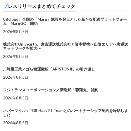
プレスリリースまとめてチェック
CBcloud、全国の「Marq」施設を起点とした新たな配送プラットフォー
ム「MarqGO」開始
2026年8月5日
株式会社Univearth、倉吉運送株式会社と資本提携〜山陰エリアへ実運送
ネットワークを拡大〜
2026年8月5日
川崎重工業／ばら積運搬船「ARISTOS II」の引き渡し
2026年8月5日
フジトランスコーポレーション／新造船「蓉翔丸」就航
2026年8月5日
ネバーマイル：TGR Haas F1 Teamとのパートナーシップ契約を締結しま
した
2026年8月5日