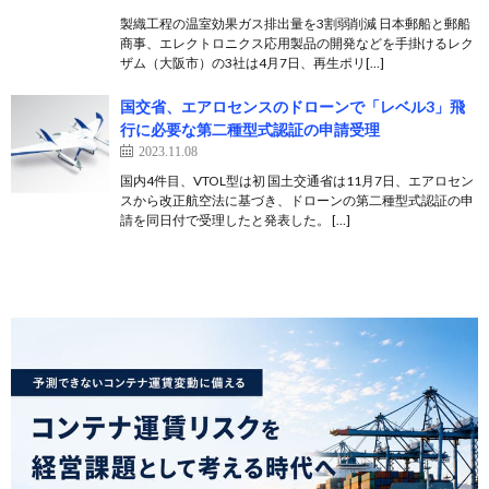
製織工程の温室効果ガス排出量を3割弱削減 日本郵船と郵船
商事、エレクトロニクス応用製品の開発などを手掛けるレク
ザム（大阪市）の3社は4月7日、再生ポリ[…]
国交省、エアロセンスのドローンで「レベル3」飛
行に必要な第二種型式認証の申請受理
2023.11.08
国内4件目、VTOL型は初 国土交通省は11月7日、エアロセン
スから改正航空法に基づき、ドローンの第二種型式認証の申
請を同日付で受理したと発表した。 […]