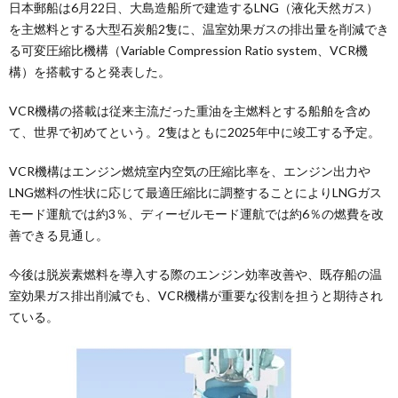
日本郵船は6月22日、大島造船所で建造するLNG（液化天然ガス）
を主燃料とする大型石炭船2隻に、温室効果ガスの排出量を削減でき
る可変圧縮比機構（Variable Compression Ratio system、VCR機
構）を搭載すると発表した。
VCR機構の搭載は従来主流だった重油を主燃料とする船舶を含め
て、世界で初めてという。2隻はともに2025年中に竣工する予定。
VCR機構はエンジン燃焼室内空気の圧縮比率を、エンジン出力や
LNG燃料の性状に応じて最適圧縮比に調整することによりLNGガス
モード運航では約3％、ディーゼルモード運航では約6％の燃費を改
善できる見通し。
今後は脱炭素燃料を導入する際のエンジン効率改善や、既存船の温
室効果ガス排出削減でも、VCR機構が重要な役割を担うと期待され
ている。