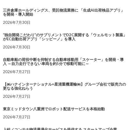
三井倉庫ホールディングス、受託物流業務に 「生成AI出荷検品アプリ」
を開発・導入開始
2026年7月30日
“独自開発こだわり”のサプリメントでD2C展開する「ウェルモット製薬」
がEC自動出荷アプリ「シッピーノ」を導入
2026年7月30日
自動車船の荷役中断を抑制する自動車移動用「スケーター」を開発・導
入 ～自力走行できない車両を約5分で移動可能に～
2026年7月27日
【㈱ハナインターナショナル×星清重機運輸㈱】グループ会社で販売力の
更なる強化ねらう
2026年7月27日
東京ミッドタウン八重洲でロボット配送サービスを本格始動
2026年7月27日
上組／コンテナ物流最適化サービスを提供する スタートアップ企業