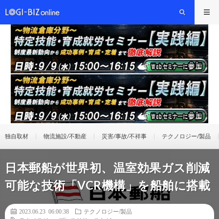
独自取材
物流施設/不動産
災害/事故/不祥事
テクノロジー/製品
日本郵船が世界初、温室効果ガス削減
可能な技術「VCR機構」を船舶に搭載
2023.06.23 06:00:38
テクノロジー/製品