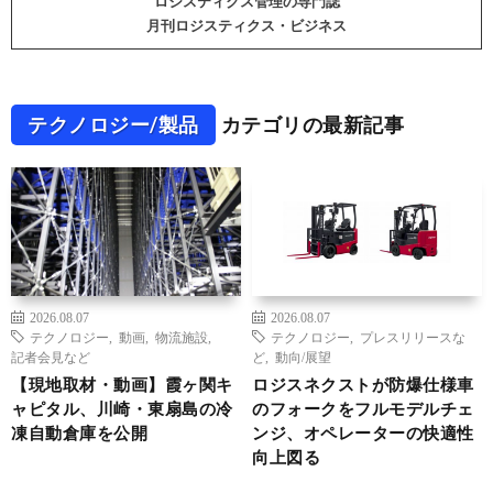
ロジスティクス管理の専門誌
月刊ロジスティクス・ビジネス
テクノロジー/製品
カテゴリの最新記事
2026.08.07
2026.08.07
テクノロジー
,
動画
,
物流施設
,
テクノロジー
,
プレスリリースな
記者会見など
ど
,
動向/展望
【現地取材・動画】霞ヶ関キ
ロジスネクストが防爆仕様車
ャピタル、川崎・東扇島の冷
のフォークをフルモデルチェ
凍自動倉庫を公開
ンジ、オペレーターの快適性
向上図る