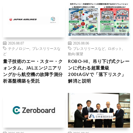
2026.08.07
2026.08.06
テクノロジー
,
プレスリリースな
プレスリリースなど
,
ロボット
,
ど
動向/展望
量子技術のエー・スター・ク
ROBO-HI、吊り下げ式クレー
ォンタム、JALエンジニアリ
ンに代わる超重量級
ングから航空機の故障予測分
200tAGVで「落下リスク」
析基盤構築を受託
解消と説明