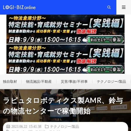
独自取材
物流施設/不動産
災害/事故/不祥事
テクノロジー/製品
ラピュタロボティクス製AMR、鈴与
の物流センターで稼働開始
2023.06.22 15:41:38
テクノロジー/製品