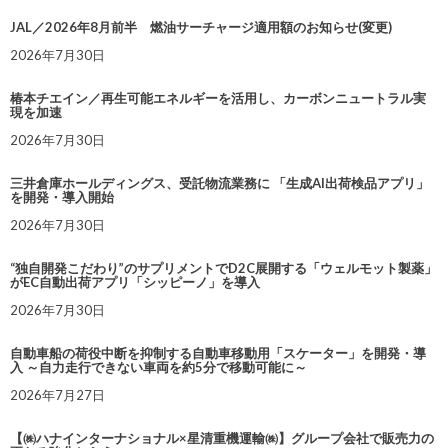
JAL／2026年8月前半 燃油サーチャージ適用額のお知らせ(変更)
2026年7月30日
椿本チエイン／再生可能エネルギーを活用し、カーボンニュートラル実
現を加速
2026年7月30日
三井倉庫ホールディングス、受託物流業務に 「生成AI出荷検品アプリ」
を開発・導入開始
2026年7月30日
“独自開発こだわり”のサプリメントでD2C展開する「ウェルモット製薬」
がEC自動出荷アプリ「シッピーノ」を導入
2026年7月30日
自動車船の荷役中断を抑制する自動車移動用「スケーター」を開発・導
入 ～自力走行できない車両を約5分で移動可能に～
2026年7月27日
【㈱ハナインターナショナル×星清重機運輸㈱】グループ会社で販売力の