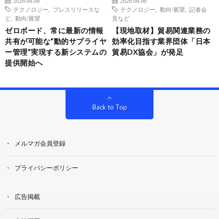
2026.08.06
2026.08.06
テクノロジー
,
プレスリリースな
テクノロジー
,
動向/展望
,
記者会
ど
,
動向/展望
見など
ゼロボード、常に最新の情報
【現地取材】貿易関連業務の
共有が可能な“動的サプライヤ
効率化目指す業界団体「日本
ー管理”実現する新システムの
貿易DX協会」が発足
提供開始へ
Back to Top
メルマガ会員登録
プライバシーポリシー
広告掲載