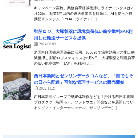
キャンペーン実施、業務負荷軽減後押し ライナロジクスは2
月22日、起業3年以内の運送事業者を対象に、AIを使った自
動配車システム「LYNA（ライナ） […]
郵船ロジ、大塚製薬に環境負荷低い航空燃料SAF利
用した輸送サービスを提供
2024.08.09
米国向け医療用医薬品に活用、Scope3で温室効果ガス排出削
減後押し 郵船ロジスティクスは8月9日、大塚製薬と環境負荷
の低い航空燃料「SAF」を利用し[…]
西日本新聞とゼンリンデータコムなど、「誰でもそ
の日から配達」可能な管理サービスの販売開始
2022.11.21
西日本新聞グループで紙媒体制作などを手掛ける西日本新聞
プロダクツ（福岡市）、ソフトウエア開発などを展開してい
るシグマ・インターナショナル、ゼンリンデー[…]