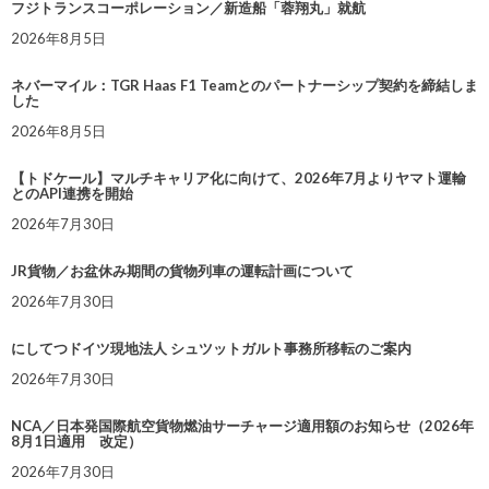
フジトランスコーポレーション／新造船「蓉翔丸」就航
2026年8月5日
ネバーマイル：TGR Haas F1 Teamとのパートナーシップ契約を締結しま
した
2026年8月5日
【トドケール】マルチキャリア化に向けて、2026年7月よりヤマト運輸
とのAPI連携を開始
2026年7月30日
JR貨物／お盆休み期間の貨物列車の運転計画について
2026年7月30日
にしてつドイツ現地法人 シュツットガルト事務所移転のご案内
2026年7月30日
NCA／日本発国際航空貨物燃油サーチャージ適用額のお知らせ（2026年
8月1日適用 改定）
2026年7月30日