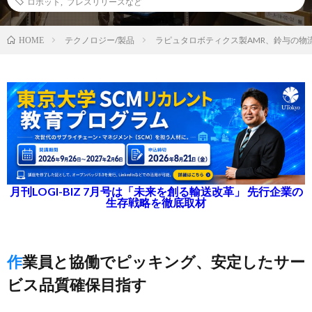
ロボット
,
プレスリリースなど
テクノロジー/製品
ラピュタロボティクス製AMR、鈴与の物
HOME
月刊LOGI-BIZ 7月号は「未来を創る輸送改革」 先行企業の
生存戦略を徹底取材
作業員と協働でピッキング、安定したサー
ビス品質確保目指す